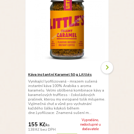
Káva instantní Karamel 50 g Littlés
Káva instant
Vynikající lyofilizovaná - mrazem sušená
Vynikající l
instantní káva 100% Arabika s aroma
instantní ká
karamelu. Velmi oblíbená kombinace kávy a
aroma karam
karamelových truffless - čokoládových
kávy a karam
pralinek, kterou my evropané tolik milujeme.
čokoládových
Vyjímečná chuť a vůně pro vychutnání
tolik miluje
každého šálku kdykoli během
vychutnání k
dne.Lyofilizace: Znamená sušení m...
dne.Tato káv
Vyprodáno,
155 Kč
159 Kč
nedostupné u
/
ks
/
ks
dodavatele
138 Kč
bez DPH
142 Kč
bez 