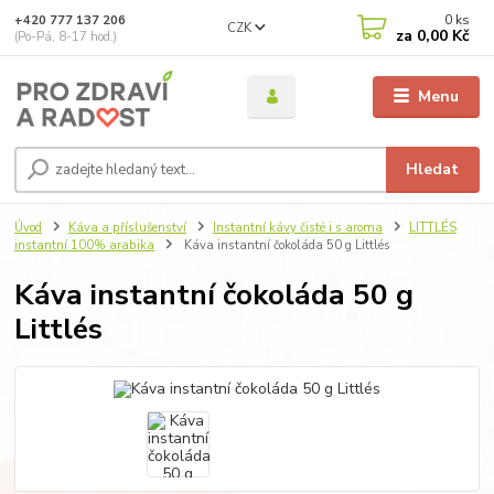
0
ks
+420 777 137 206
CZK
za
0,00 Kč
(Po-Pá, 8-17 hod.)
Menu
Hledat
Úvod
Káva a příslušenství
Instantní kávy čisté i s aroma
LITTLÉS
instantní 100% arabika
Káva instantní čokoláda 50 g Littlés
Káva instantní čokoláda 50 g
Littlés