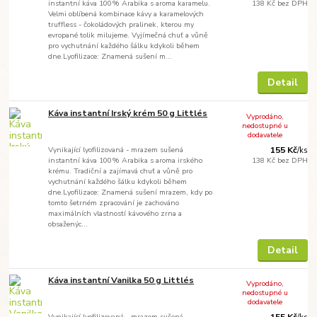
instantní káva 100% Arabika s aroma karamelu.
138 Kč
bez DPH
Velmi oblíbená kombinace kávy a karamelových
truffless - čokoládových pralinek, kterou my
evropané tolik milujeme. Vyjímečná chuť a vůně
pro vychutnání každého šálku kdykoli během
dne.Lyofilizace: Znamená sušení m...
Detail
Káva instantní Irský krém 50 g Littlés
Vyprodáno,
nedostupné u
dodavatele
Vynikající lyofilizovaná - mrazem sušená
155 Kč
/
ks
instantní káva 100% Arabika s aroma irského
138 Kč
bez DPH
krému. Tradiční a zajímavá chuť a vůně pro
vychutnání každého šálku kdykoli během
dne.Lyofilizace: Znamená sušení mrazem, kdy po
tomto šetrném zpracování je zachováno
maximálních vlastností kávového zrna a
obsaženýc...
Detail
Káva instantní Vanilka 50 g Littlés
Vyprodáno,
nedostupné u
dodavatele
Vynikající lyofilizovaná - mrazem sušená