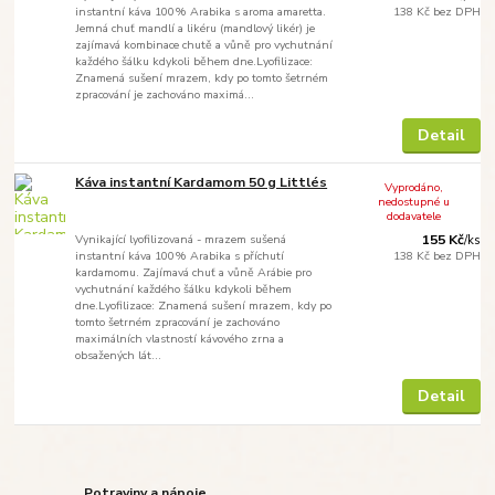
instantní káva 100% Arabika s aroma amaretta.
138 Kč
bez DPH
Jemná chuť mandlí a likéru (mandlový likér) je
zajímavá kombinace chutě a vůně pro vychutnání
každého šálku kdykoli během dne.Lyofilizace:
Znamená sušení mrazem, kdy po tomto šetrném
zpracování je zachováno maximá...
Detail
Káva instantní Kardamom 50 g Littlés
Vyprodáno,
nedostupné u
dodavatele
Vynikající lyofilizovaná - mrazem sušená
155 Kč
/
ks
instantní káva 100% Arabika s příchutí
138 Kč
bez DPH
kardamomu. Zajímavá chuť a vůně Arábie pro
vychutnání každého šálku kdykoli během
dne.Lyofilizace: Znamená sušení mrazem, kdy po
tomto šetrném zpracování je zachováno
maximálních vlastností kávového zrna a
obsažených lát...
Detail
Potraviny a nápoje