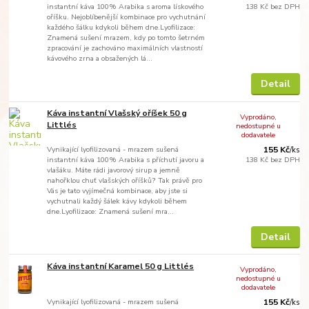
instantní káva 100% Arabika s aroma lískového
138 Kč
bez DPH
oříšku. Nejoblíbenější kombinace pro vychutnání
každého šálku kdykoli během dne.Lyofilizace:
Znamená sušení mrazem, kdy po tomto šetrném
zpracování je zachováno maximálních vlastností
kávového zrna a obsažených lá...
Detail
Káva instantní Vlašský oříšek 50 g
Vyprodáno,
Littlés
nedostupné u
dodavatele
Vynikající lyofilizovaná - mrazem sušená
155 Kč
/
ks
instantní káva 100% Arabika s příchutí javoru a
138 Kč
bez DPH
vlašáku. Máte rádi javorový sirup a jemně
nahořklou chuť vlašských oříšků? Tak právě pro
Vás je tato vyjímečná kombinace, aby jste si
vychutnali každý šálek kávy kdykoli během
dne.Lyofilizace: Znamená sušení mra...
Detail
Káva instantní Karamel 50 g Littlés
Vyprodáno,
nedostupné u
dodavatele
Vynikající lyofilizovaná - mrazem sušená
155 Kč
/
ks