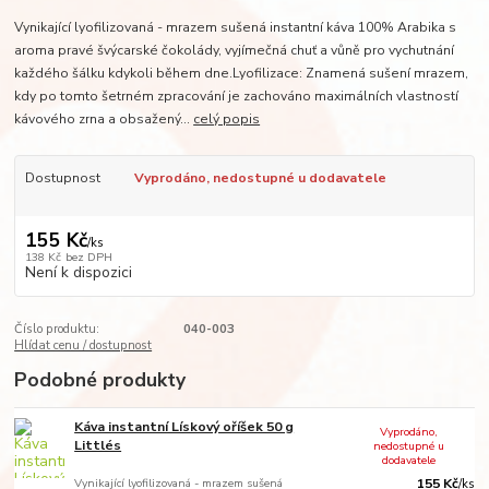
Vynikající lyofilizovaná - mrazem sušená instantní káva 100% Arabika s
aroma pravé švýcarské čokolády, vyjímečná chuť a vůně pro vychutnání
každého šálku kdykoli během dne.Lyofilizace: Znamená sušení mrazem,
kdy po tomto šetrném zpracování je zachováno maximálních vlastností
kávového zrna a obsažený...
celý popis
Dostupnost
Vyprodáno, nedostupné u dodavatele
155 Kč
/
ks
138 Kč
bez DPH
Není k dispozici
Číslo produktu:
040-003
Hlídat cenu / dostupnost
Podobné produkty
Káva instantní Lískový oříšek 50 g
Vyprodáno,
Littlés
nedostupné u
dodavatele
Vynikající lyofilizovaná - mrazem sušená
155 Kč
/
ks