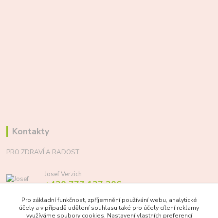
Kontakty
PRO ZDRAVÍ A RADOST
Josef Verzich
+420 777 137 206
(Po-Pá, 8-17 hod.)
Pro základní funkčnost, zpříjemnění používání webu, analytické
účely a v případě udělení souhlasu také pro účely cílení reklamy
info@prozdraviaradost.cz
využíváme soubory cookies. Nastavení vlastních preferencí