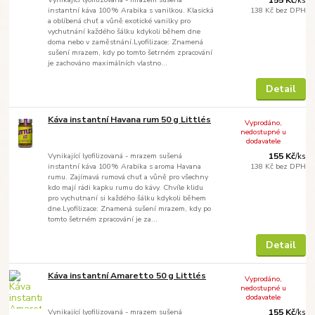
155 Kč
/
ks
instantní káva 100% Arabika s vanilkou. Klasická
138 Kč
bez DPH
a oblíbená chuť a vůně exotické vanilky pro
vychutnání každého šálku kdykoli během dne
doma nebo v zaměstnání.Lyofilizace: Znamená
sušení mrazem, kdy po tomto šetrném zpracování
je zachováno maximálních vlastno...
Detail
Káva instantní Havana rum 50 g Littlés
Vyprodáno,
nedostupné u
dodavatele
Vynikající lyofilizovaná - mrazem sušená
155 Kč
/
ks
instantní káva 100% Arabika s aroma Havana
138 Kč
bez DPH
rumu. Zajímavá rumová chuť a vůně pro všechny
kdo mají rádi kapku rumu do kávy. Chvíle klidu
pro vychutnaní si každého šálku kdykoli během
dne.Lyofilizace: Znamená sušení mrazem, kdy po
tomto šetrném zpracování je za...
Detail
Káva instantní Amaretto 50 g Littlés
Vyprodáno,
nedostupné u
dodavatele
Vynikající lyofilizovaná - mrazem sušená
155 Kč
/
ks