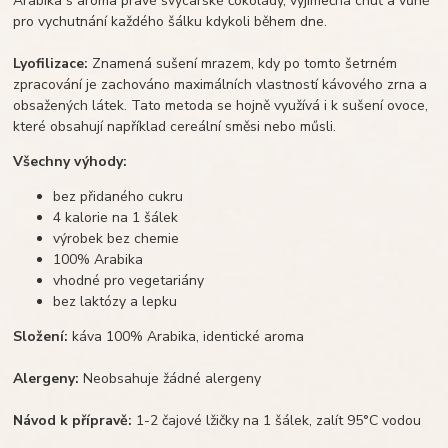
Arabika s aroma pravé švýcarské čokolády, vyjímečná chuť a vůně
pro vychutnání každého šálku kdykoli během dne.
Lyofilizace:
Znamená sušení mrazem, kdy po tomto šetrném
zpracování je zachováno maximálních vlastností kávového zrna a
obsažených látek. Tato metoda se hojně využívá i k sušení ovoce,
které obsahují například cereální směsi nebo műsli.
Všechny výhody:
bez přidaného cukru
4 kalorie na 1 šálek
výrobek bez chemie
100% Arabika
vhodné pro vegetariány
bez laktózy a lepku
Složení:
káva 100% Arabika, identické aroma
Alergeny:
Neobsahuje žádné alergeny
Návod k přípravě:
1-2 čajové lžičky na 1 šálek, zalít 95°C vodou