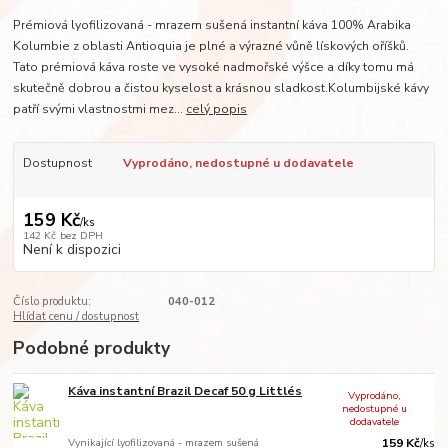
Prémiová lyofilizovaná - mrazem sušená instantní káva 100% Arabika
Kolumbie z oblasti Antioquia je plné a výrazné vůně lískových oříšků.
Tato prémiová káva roste ve vysoké nadmořské výšce a díky tomu má
skutečně dobrou a čistou kyselost a krásnou sladkost.Kolumbijské kávy
patří svými vlastnostmi mez...
celý popis
Dostupnost
Vyprodáno, nedostupné u dodavatele
159 Kč
/
ks
142 Kč
bez DPH
Není k dispozici
Číslo produktu:
040-012
Hlídat cenu / dostupnost
Podobné produkty
Káva instantní Brazil Decaf 50 g Littlés
Vyprodáno,
nedostupné u
dodavatele
Vynikající lyofilizovaná - mrazem sušená
159 Kč
/
ks