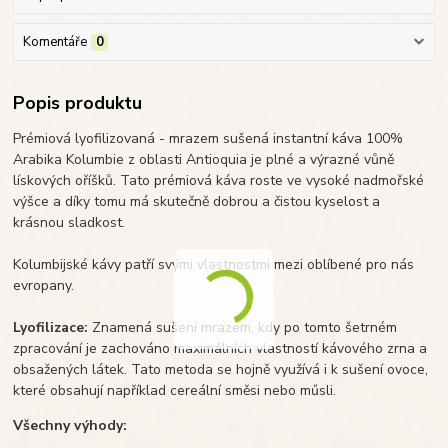
Komentáře
0
Popis produktu
Prémiová lyofilizovaná - mrazem sušená instantní káva 100%
Arabika Kolumbie z oblasti Antioquia je plné a výrazné vůně
lískových oříšků. Tato prémiová káva roste ve vysoké nadmořské
výšce a díky tomu má skutečně dobrou a čistou kyselost a
krásnou sladkost.
Kolumbijské kávy patří svými vlastnostmi mezi oblíbené pro nás
evropany.
Lyofilizace:
Znamená sušení mrazem, kdy po tomto šetrném
zpracování je zachováno maximálních vlastností kávového zrna a
obsažených látek. Tato metoda se hojně využívá i k sušení ovoce,
které obsahují například cereální směsi nebo műsli.
Všechny výhody: