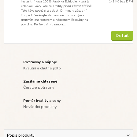
instantní káva 100% Arabika Ethiopie, která je
142 Kč
bez DPH
kolébkou kávy, kde se zrodily první kávové třešně.
Tato káva pochází z oblasti Djimma v západní
Etiopii.Očekávejte sladkou kávu s ovocným a
chutným charakterem a nádechem čokolády na
povrchu. Perfektní pro ráno a...
Detail
Potraviny a nápoje
Kvalitní a chutné jídlo
Zasíláme chlazené
Čerstvé potraviny
Poměr kvality a ceny
Nevšední produkty
Popis produktu