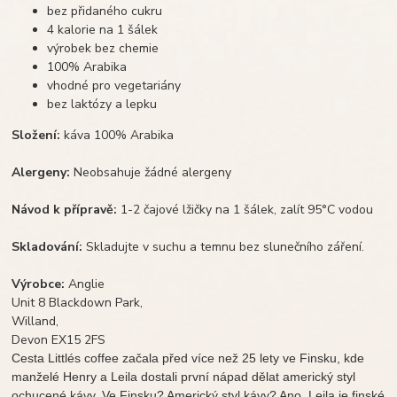
bez přidaného cukru
4 kalorie na 1 šálek
výrobek bez chemie
100% Arabika
vhodné pro vegetariány
bez laktózy a lepku
Složení:
káva 100% Arabika
Alergeny:
Neobsahuje žádné alergeny
Návod k přípravě:
1-2 čajové lžičky na 1 šálek, zalít 95°C vodou
Skladování:
Skladujte v suchu a temnu bez slunečního záření.
Výrobce:
Anglie
Unit 8 Blackdown Park,
Willand,
Devon EX15 2FS
Cesta Littlés coffee začala před více než 25 lety ve Finsku, kde
manželé Henry a Leila dostali první nápad dělat americký styl
ochucené kávy. Ve Finsku? Americký styl kávy? Ano, Leila je finské