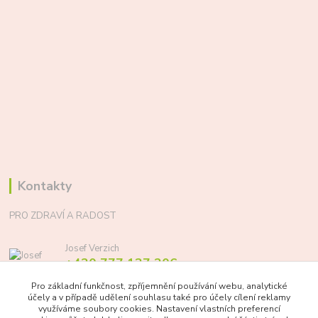
Kontakty
PRO ZDRAVÍ A RADOST
Josef Verzich
+420 777 137 206
(Po-Pá, 8-17 hod.)
Pro základní funkčnost, zpříjemnění používání webu, analytické
účely a v případě udělení souhlasu také pro účely cílení reklamy
info@prozdraviaradost.cz
využíváme soubory cookies. Nastavení vlastních preferencí