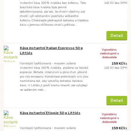
instantní káva 100% Arabika bez kofeinu. Tato
142 Kč
bez DPH
brazilská káva Arabica byla jemně
dekofeinizovaná, ale tak, že chrání všechny své
chutě i při odstranění prakticky veškerého
kofeinu.Očekávejte překvapivě bohatou a hladkou
kávu s jemnou oříškovou chutí.Lyofilizac...
Detail
Káva instantní Italian Espresso 50 g
Vyprodáno,
Littlés
nedostupné u
dodavatele
Vynikající lyofilizovaná - mrazem sušená
159 Kč
/
ks
instantní káva 100% Arabika, pražena na italské
142 Kč
bez DPH
espresso. Bohatá, intenzivní a plná chuť, přesně
pro nás evropany. Kombinace prémiových zrn jsou
namíchána tak, aby vytvořily bohatou italskou
kávu. V Littlés ji praží trochu tmavší, ale vyhýbají
se spáleným neb...
Detail
Káva instantní Etiopie 50 g Littlés
Vyprodáno,
nedostupné u
dodavatele
Vynikající lyofilizovaná - mrazem sušená
159 Kč
/
ks