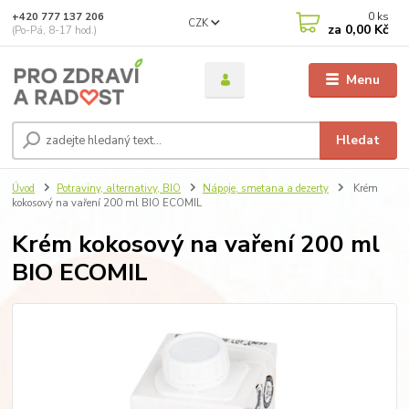
0
ks
+420 777 137 206
CZK
za
0,00 Kč
(Po-Pá, 8-17 hod.)
Menu
Hledat
Úvod
Potraviny, alternativy, BIO
Nápoje, smetana a dezerty
Krém
kokosový na vaření 200 ml BIO ECOMIL
Krém kokosový na vaření 200 ml
BIO ECOMIL