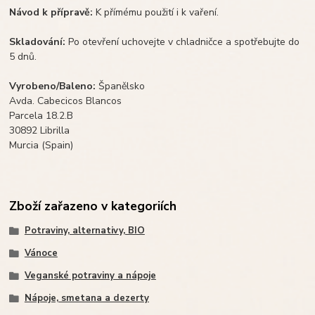
Návod k přípravě:
K přímému použití i k vaření.
Skladování:
Po otevření uchovejte v chladničce a spotřebujte do
5 dnů.
Vyrobeno/Baleno:
Španělsko
Avda. Cabecicos Blancos
Parcela 18.2.B
30892 Librilla
Murcia (Spain)
Zboží zařazeno v kategoriích
Potraviny, alternativy, BIO
Vánoce
Veganské potraviny a nápoje
Nápoje, smetana a dezerty