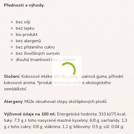
Přednosti a výhody:
bez sóji
bez lepku
bio produkt
bez alergenů
bez přidaného cukru
bez živočišných surovin
dlouhá trvanlivost i bez chemie
Složení:
Kokosové mléko (60 %), voda, guarová guma, přírodní
kokosové aroma. *produkt kontrolovaného ekologického
zemědělství.
Alergeny
: Může obsahovat stopy skořápkových plodů.
Výživové údaje na 100 ml:
Energetická hodnota: 310 kJ/75 kcal;
tuky: 7,3 g z toho nasycené mastné kyseliny: 6,8 g; sacharidy: 1,3
g z toho cukry: 0,8 g; vláknina: 1,2 g; bílkoviny: 0,5 g; sůl: 0,04 g.