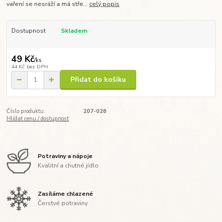
vaření se nesráží a má stře...
celý popis
Dostupnost
Skladem
49 Kč
/
ks
44 Kč
bez DPH
Přidat do košíku
Číslo produktu:
207-026
Hlídat cenu / dostupnost
Potraviny a nápoje
Kvalitní a chutné jídlo
Zasíláme chlazené
Čerstvé potraviny