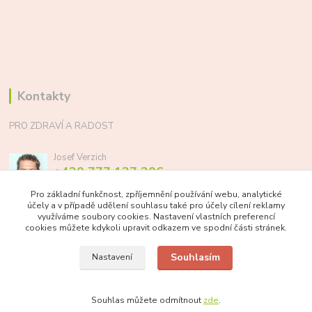
Kontakty
PRO ZDRAVÍ A RADOST
Josef Verzich
+420 777 137 206
(Po-Pá, 8-17 hod.)
Pro základní funkčnost, zpříjemnění používání webu, analytické
účely a v případě udělení souhlasu také pro účely cílení reklamy
info@prozdraviaradost.cz
využíváme soubory cookies. Nastavení vlastních preferencí
cookies můžete kdykoli upravit odkazem ve spodní části stránek.
Souhlasím
Nastavení
Souhlas můžete odmítnout
zde
.