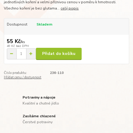
jednotlivých koření a velmi příznivou cenou v poměru k hmotnosti.
Všechno koření je bez glutama...
celý popis
Dostupnost
Skladem
55 Kč
/
ks
49 Kč
bez DPH
Přidat do košíku
Číslo produktu:
236-110
Hlídat cenu / dostupnost
Potraviny a nápoje
Kvalitní a chutné jídlo
Zasíláme chlazené
Čerstvé potraviny