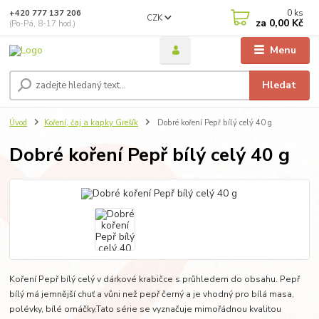
0
ks
+420 777 137 206
CZK
za
0,00 Kč
(Po-Pá, 8-17 hod.)
Menu
Hledat
Úvod
Koření, čaj a kapky Grešík
Dobré koření Pepř bílý celý 40 g
Dobré koření Pepř bílý celý 40 g
Koření Pepř bílý celý v dárkové krabičce s průhledem do obsahu. Pepř
bílý má jemnější chuť a vůni než pepř černý a je vhodný pro bílá masa,
polévky, bílé omáčky.Tato série se vyznačuje mimořádnou kvalitou