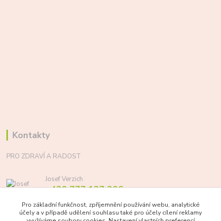
Kontakty
PRO ZDRAVÍ A RADOST
Josef Verzich
+420 777 137 206
(Po-Pá, 8-17 hod.)
Pro základní funkčnost, zpříjemnění používání webu, analytické
účely a v případě udělení souhlasu také pro účely cílení reklamy
info@prozdraviaradost.cz
využíváme soubory cookies. Nastavení vlastních preferencí