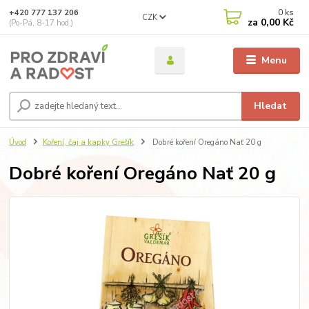
0
ks
+420 777 137 206
CZK
za
0,00 Kč
(Po-Pá, 8-17 hod.)
Menu
Hledat
Úvod
Koření, čaj a kapky Grešík
Dobré koření Oregáno Nať 20 g
Dobré koření Oregáno Nať 20 g