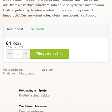
minutkám a pikantním omáčkám. Tato série se vyznačuje mimořádnou
kvalitou jednotlivých koření a velmi příznivou cenou v poměru k
hmotnosti. Všechno koření je bez glutamanu sodné...
celý popis
Dostupnost
Skladem
64 Kč
/
ks
57 Kč
bez DPH
Přidat do košíku
Číslo produktu:
236-064
Hlídat cenu / dostupnost
Potraviny a nápoje
Kvalitní a chutné jídlo
Zasíláme chlazené
Čerstvé potraviny