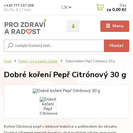
0
ks
+420 777 137 206
CZK
za
0,00 Kč
(Po-Pá, 8-17 hod.)
Menu
Hledat
Úvod
Koření, čaj a kapky Grešík
Dobré koření Pepř Citrónový 30 g
Dobré koření Pepř Citrónový 30 g
Koření Citrónový pepř v dárkové krabičce s průhledem do obsahu.
Dodává příjemně peprně-kyselou chuť mořským rybám, masovým