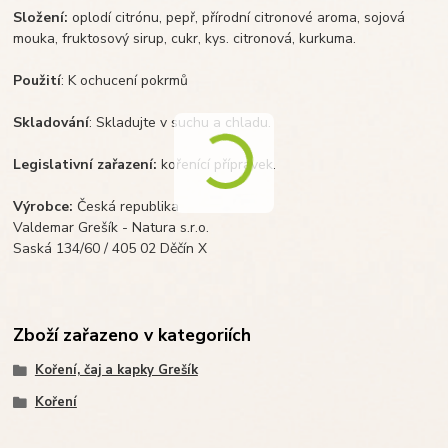
Složení:
oplodí citrónu, pepř, přírodní citronové aroma, sojová
mouka, fruktosový sirup, cukr, kys. citronová, kurkuma.
Použití
: K ochucení pokrmů
Skladování
: Skladujte v suchu a chladu.
Legislativní zařazení:
kořenící přípravek.
Výrobce:
Česká republika
Valdemar Grešík - Natura s.r.o.
Saská 134/60 / 405 02 Děčín X
Zboží zařazeno v kategoriích
Koření, čaj a kapky Grešík
Koření