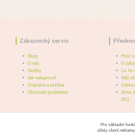
Zákaznický servis
Přednos
Blog
Proč n
O nás
O zdra
Služby
Co to 
Jak nakupovat
Náš cíl
Doprava a platba
Dárkov
Obchodní podmínky
Jsme d
002
Pro základní funk
účely cílení reklam