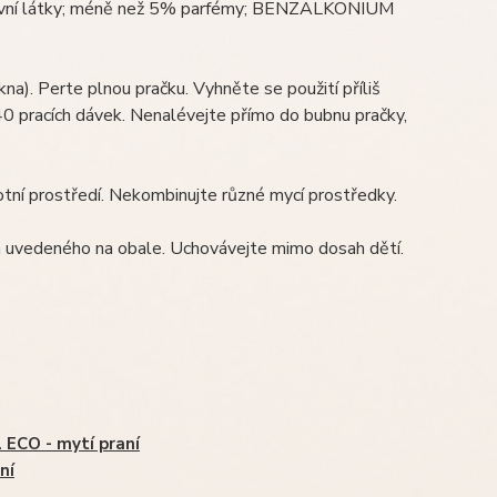
tivní látky; méně než 5% parfémy; BENZALKONIUM
na). Perte plnou pračku. Vyhněte se použití příliš
0 pracích dávek. Nenalévejte přímo do bubnu pračky,
otní prostředí. Nekombinujte různé mycí prostředky.
 uvedeného na obale. Uchovávejte mimo dosah dětí.
 ECO - mytí praní
ní