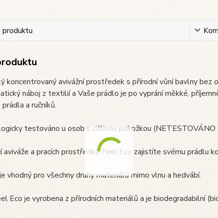
s produktu
Kom
produktu
ý koncentrovaný avivážní prostředek s přírodní vůní bavlny bez 
atický náboj z textilií a Vaše prádlo je po vyprání měkké, příjemně
prádla a ručníků.
ogicky testováno u osob s citlivou pokožkou (NETESTOVÁ
 aviváže a pracích prostředků Feel Eco zajistíte svému prádlu k
 je vhodný pro všechny druhy materiálů mimo vlnu a hedvábí.
el Eco je vyrobena z přírodních materiálů a je biodegradabilní (bio