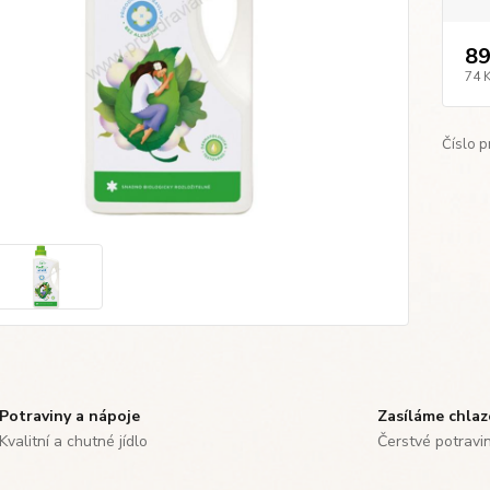
89
74 
Číslo p
Potraviny a nápoje
Zasíláme chla
Kvalitní a chutné jídlo
Čerstvé potravi