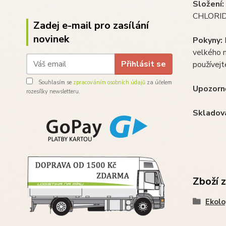
Složení:
CHLORID
Zadej e-mail pro zasílání
novinek
Pokyny:
R
velkého m
Přihlásit se
používejt
Souhlasím se
zpracováním osobních údajů
za účelem
Upozorně
rozesílky newsletteru.
Skladová
Zboží 
Ekolo