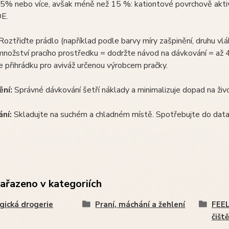
5% nebo více, avšak méně než 15 %: kationtové povrchově ak
E.
oztřiďte prádlo (například podle barvy míry zašpinění, druhu vlák
nožství pracího prostředku = dodržte návod na dávkování = až 4
e přihrádku pro aviváž určenou výrobcem pračky.
ní:
Správné dávkování šetří náklady a minimalizuje dopad na živ
ní:
Skladujte na suchém a chladném místě. Spotřebujte do data
zařazeno v kategoriích
gická drogerie
Praní, máchání a žehlení
FEEL
čiště