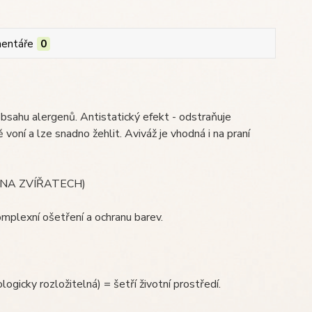
entáře
0
obsahu alergenů. Antistatický efekt - odstraňuje
 voní a lze snadno žehlit. Aviváž je vhodná i na praní
NO NA ZVÍŘATECH)
omplexní ošetření a ochranu barev.
logicky rozložitelná) = šetří životní prostředí.