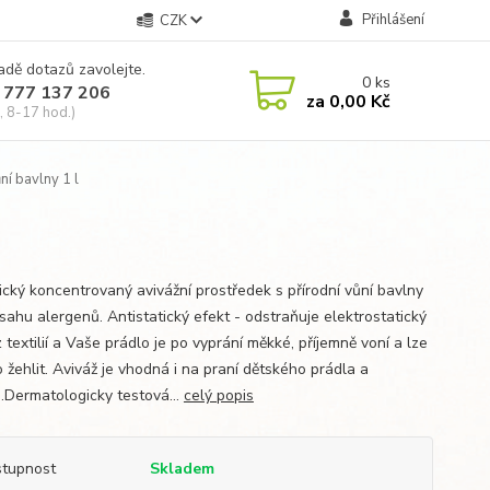
Přihlášení
CZK
adě dotazů zavolejte.
0
ks
 777 137 206
za
0,00 Kč
, 8-17 hod.)
ní bavlny 1 l
ický koncentrovaný avivážní prostředek s přírodní vůní bavlny
sahu alergenů. Antistatický efekt - odstraňuje elektrostatický
 textilií a Vaše prádlo je po vyprání měkké, příjemně voní a lze
 žehlit. Aviváž je vhodná i na praní dětského prádla a
ů.Dermatologicky testová...
celý popis
tupnost
Skladem