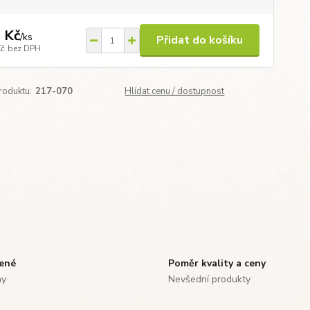
 Kč
/
ks
Přidat do košíku
Kč
bez DPH
roduktu:
217-070
Hlídat cenu / dostupnost
zené
Poměr kvality a ceny
ny
Nevšední produkty