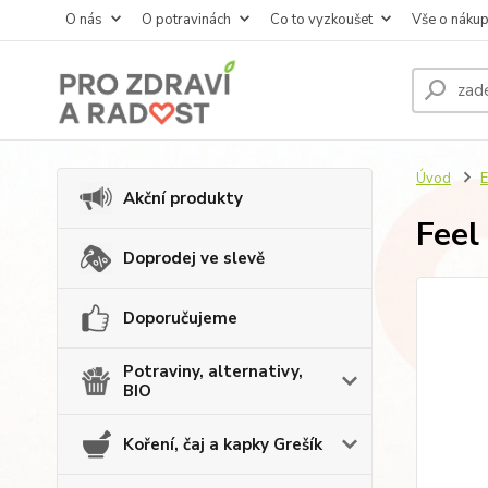
O nás
O potravinách
Co to vyzkoušet
Vše o náku
Úvod
E
Akční produkty
Feel
Doprodej ve slevě
Doporučujeme
Potraviny, alternativy,
BIO
Koření, čaj a kapky Grešík