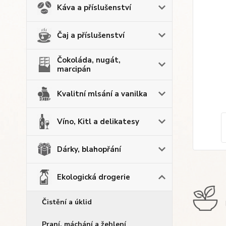
Káva a příslušenství
Čaj a příslušenství
Čokoláda, nugát,
marcipán
Kvalitní mlsání a vanilka
Víno, Kitl a delikatesy
Dárky, blahopřání
Ekologická drogerie
Čistění a úklid
Praní, máchání a žehlení