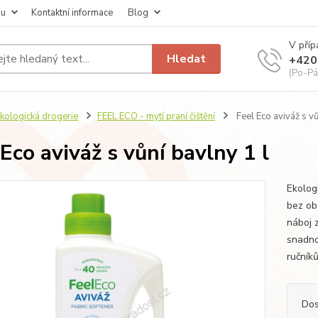
pu
Kontaktní informace
Blog
V příp
Hledat
+420
(Po-Pá
kologická drogerie
FEEL ECO - mytí praní čištění
Feel Eco aviváž s vů
 Eco aviváž s vůní bavlny 1 l
Ekolog
bez ob
náboj z
snadno
ručník
Dos