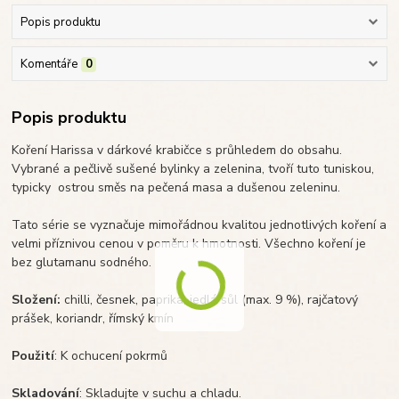
Popis produktu
Komentáře
0
Popis produktu
Koření Harissa v dárkové krabičce s průhledem do obsahu.
Vybrané a pečlivě sušené bylinky a zelenina, tvoří tuto tuniskou,
typicky ostrou směs na pečená masa a dušenou zeleninu.
Tato série se vyznačuje mimořádnou kvalitou jednotlivých koření a
velmi příznivou cenou v poměru k hmotnosti. Všechno koření je
bez glutamanu sodného.
Složení:
chilli, česnek, paprika, jedlá sůl (max. 9 %), rajčatový
prášek, koriandr, římský kmín
Použití
: K ochucení pokrmů
Skladování
: Skladujte v suchu a chladu.