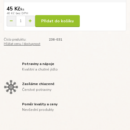
45 Kč
/
ks
40 Kč
bez DPH
Přidat do košíku
Číslo produktu:
236-031
Hlídat cenu / dostupnost
Potraviny a nápoje
Kvalitní a chutné jídlo
Zasíláme chlazené
Čerstvé potraviny
Poměr kvality a ceny
Nevšední produkty