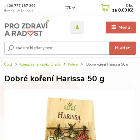
0
ks
+420 777 137 206
CZK
za
0,00 Kč
(Po-Pá, 8-17 hod.)
Menu
Hledat
Úvod
Koření, čaj a kapky Grešík
Koření
Dobré koření Harissa 50 g
Dobré koření Harissa 50 g