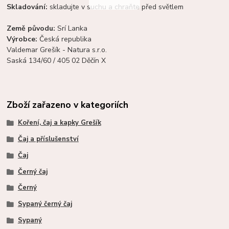
Skladování:
skladujte v suchu a chraňte před světlem
Země původu:
Srí Lanka
Výrobce:
Česká republika
Valdemar Grešík - Natura s.r.o.
Saská 134/60 / 405 02 Děčín X
Zboží zařazeno v kategoriích
Koření, čaj a kapky Grešík
Čaj a příslušenství
Čaj
Černý čaj
Černý
Sypaný černý čaj
Sypaný