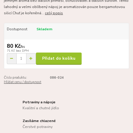
jemným aroma bez dalších příměsí, ochucovadel a dalších surovin. Tento
lahodný a velmi oblíbený nápoj je aromatizován pouze bergamotovou
silicí.Chuť je kořeněná...
celý popis
Dostupnost
Skladem
80 Kč
/
ks
71 Kč
bez DPH
Přidat do košíku
Číslo produktu:
086-024
Hlídat cenu / dostupnost
Potraviny a nápoje
Kvalitní a chutné jídlo
Zasíláme chlazené
Čerstvé potraviny