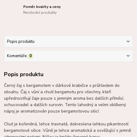
Poměr kvality a ceny
Nevšední produkty
Popis produktu
Komentáře
0
Popis produktu
Černý čaj s bergamotem v dárkové krabičce s průhledem do
obsahu. Čaj s vůní a chutí bergamotu pro všechny, kteří
upřednostňují čaje pouze s jemným aroma bez dalších příměsí,
ochucovadel a dalších surovin. Tento lahodný a velmi oblíbený
nápoj je aromatizován pouze bergamotovou silicí.
Chuť je kořeněná, lehce travnatá, dokreslena lehkou pikantností
bergamotové silice. Vůně je lehce aromatická a osvěžující s jemně
citronovými notami. Nálev je hnědo červené barvy.