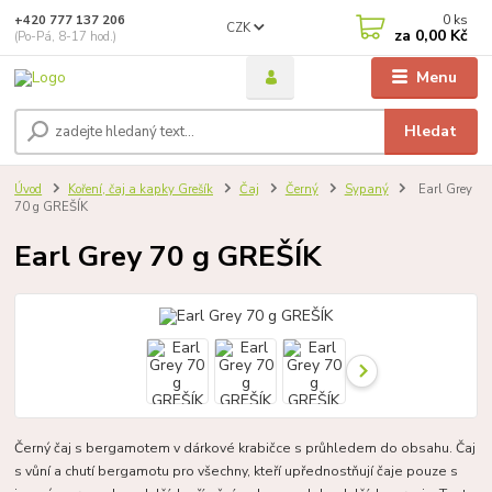
0
ks
+420 777 137 206
CZK
za
0,00 Kč
(Po-Pá, 8-17 hod.)
Menu
Hledat
Úvod
Koření, čaj a kapky Grešík
Čaj
Černý
Sypaný
Earl Grey
70 g GREŠÍK
Earl Grey 70 g GREŠÍK
Černý čaj s bergamotem v dárkové krabičce s průhledem do obsahu. Čaj
s vůní a chutí bergamotu pro všechny, kteří upřednostňují čaje pouze s