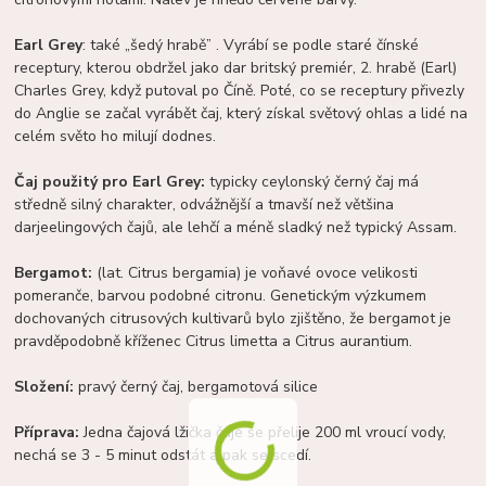
Earl Grey
: také „šedý hrabě” . Vyrábí se podle staré čínské
receptury, kterou obdržel jako dar britský premiér, 2. hrabě (Earl)
Charles Grey, když putoval po Číně. Poté, co se receptury přivezly
do Anglie se začal vyrábět čaj, který získal světový ohlas a lidé na
celém světo ho milují dodnes.
Čaj použitý pro Earl Grey:
typicky ceylonský černý čaj má
středně silný charakter, odvážnější a tmavší než většina
darjeelingových čajů, ale lehčí a méně sladký než typický Assam.
Bergamot:
(lat. Citrus bergamia) je voňavé ovoce velikosti
pomeranče, barvou podobné citronu. Genetickým výzkumem
dochovaných citrusových kultivarů bylo zjištěno, že bergamot je
pravděpodobně kříženec Citrus limetta a Citrus aurantium.
Složení:
pravý černý čaj, bergamotová silice
Příprava:
Jedna čajová lžička čaje se přelije 200 ml vroucí vody,
nechá se 3 - 5 minut odstát a pak se scedí.