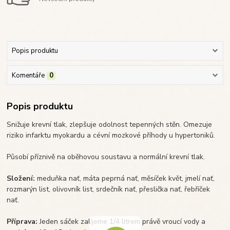
Popis produktu
Komentáře
0
Popis produktu
Snižuje krevní tlak, zlepšuje odolnost tepenných stěn. Omezuje
riziko infarktu myokardu a cévní mozkové příhody u hypertoniků.
Působí příznivě na oběhovou soustavu a normální krevní tlak.
Složení:
meduňka nať, máta peprná nať, měsíček květ, jmelí nať,
rozmarýn list, olivovník list, srdečník nať, přeslička nať, řebříček
nať.
Příprava:
Jeden sáček zalijeme 1/4 litrem právě vroucí vody a