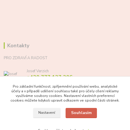
Kontakty
PRO ZDRAVÍ A RADOST
Josef Verzich
+420 777 137 206
(Po-Pá, 8-17 hod.)
Pro základní funkčnost, zpříjemnění používání webu, analytické
účely a v případě udělení souhlasu také pro účely cílení reklamy
info@prozdraviaradost.cz
využíváme soubory cookies. Nastavení vlastních preferencí
cookies můžete kdykoli upravit odkazem ve spodní části stránek.
Souhlasím
Nastavení