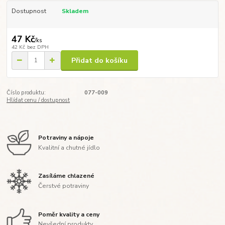
Dostupnost
Skladem
47 Kč
/
ks
42 Kč
bez DPH
Přidat do košíku
Číslo produktu:
077-009
Hlídat cenu / dostupnost
Potraviny a nápoje
Kvalitní a chutné jídlo
Zasíláme chlazené
Čerstvé potraviny
Poměr kvality a ceny
Nevšední produkty