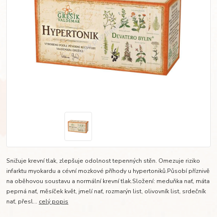
Snižuje krevní tlak, zlepšuje odolnost tepenných stěn. Omezuje riziko
infarktu myokardu a cévní mozkové příhody u hypertoniků.Působí příznivě
na oběhovou soustavu a normální krevní tlak.Složení: meduňka nať, máta
peprná nať, měsíček květ, jmelí nať, rozmarýn list, olivovník list, srdečník
nať, přesl...
celý popis