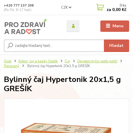
0
ks
+420 777 137 206
CZK
za
0,00 Kč
(Po-Pá, 8-17 hod.)
Menu
Hledat
Úvod
Koření, čaj a kapky Grešík
Čaj
Devatero bylin podle potíží
Porcovaný
Bylinný čaj Hypertonik 20x1,5 g GREŠÍK
Bylinný čaj Hypertonik 20x1,5 g
GREŠÍK