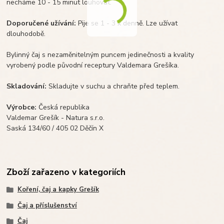
necháme 10 - 15 minut louhovat.
Doporučené užívání:
Pije se 1 - 3 x denně. Lze užívat
dlouhodobě.
Bylinný čaj s nezaměnitelným puncem jedinečnosti a kvality
vyrobený podle původní receptury Valdemara Grešíka.
Skladování:
Skladujte v suchu a chraňte před teplem.
Výrobce:
Česká republika
Valdemar Grešík - Natura s.r.o.
Saská 134/60 / 405 02 Děčín X
Zboží zařazeno v kategoriích
Koření, čaj a kapky Grešík
Čaj a příslušenství
Čaj