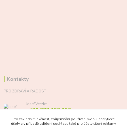
Kontakty
PRO ZDRAVÍ A RADOST
Josef Verzich
+420 777 137 206
(Po-Pá, 8-17 hod.)
Pro základní funkčnost, zpříjemnění používání webu, analytické
účely a v případě udělení souhlasu také pro účely cílení reklamy
info@prozdraviaradost.cz