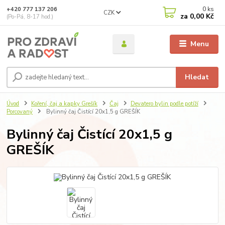
0
ks
+420 777 137 206
CZK
za
0,00 Kč
(Po-Pá, 8-17 hod.)
Menu
Hledat
Úvod
Koření, čaj a kapky Grešík
Čaj
Devatero bylin podle potíží
Porcovaný
Bylinný čaj Čistící 20x1,5 g GREŠÍK
Bylinný čaj Čistící 20x1,5 g
GREŠÍK