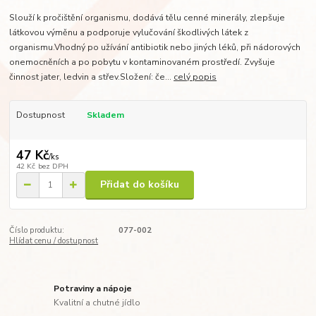
Slouží k pročištění organismu, dodává tělu cenné minerály, zlepšuje
látkovou výměnu a podporuje vylučování škodlivých látek z
organismu.Vhodný po užívání antibiotik nebo jiných léků, při nádorových
onemocněních a po pobytu v kontaminovaném prostředí. Zvyšuje
činnost jater, ledvin a střev.Složení: če...
celý popis
Dostupnost
Skladem
47 Kč
/
ks
42 Kč
bez DPH
Přidat do košíku
Číslo produktu:
077-002
Hlídat cenu / dostupnost
Potraviny a nápoje
Kvalitní a chutné jídlo