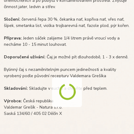
onemocněních a po pobytu v kontaminovaném prostředí. Zvyšuje
činnost jater, ledvin a střev.
Složení:
červená řepa 30 %, čekanka nať, kopřiva nať, vřes nať,
šípek, smetanka list, violka trojbarevná nať, fazole plod, pýr kořen.
Příprava:
Jeden sáček zalijeme 1/4 litrem právě vroucí vody a
necháme 10 - 15 minut louhovat.
Doporučené užívání:
Čaj je možné pít dlouhodobě, 1 - 3 x denně.
Bylinný čaj s nezaměnitelným puncem jedinečnosti a kvality
vyrobený podle původní receptury Valdemara Grešíka
Skladování:
Skladujte v suchu a chraňte před teplem.
Výrobce:
Česká republika
Valdemar Grešík - Natura s.r.o.
Saská 134/60 / 405 02 Děčín X