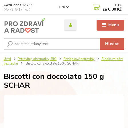
0
ks
+420 777 137 206
CZK
za
0,00 Kč
(Po-Pá, 8-17 hod.)
Menu
Hledat
Úvod
Potraviny, alternativy, BIO
Bezlepkové potraviny
Sladké mlsání
bez lepku
Biscotti con cioccolato 150 g SCHAR
Biscotti con cioccolato 150 g
SCHAR