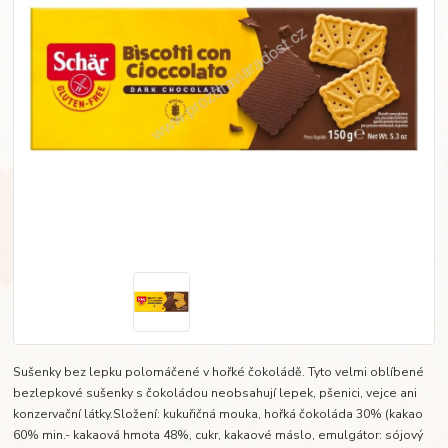
Sušenky bez lepku polomáčené v hořké čokoládě. Tyto velmi oblíbené
bezlepkové sušenky s čokoládou neobsahují lepek, pšenici, vejce ani
konzervační látky.Složení: kukuřičná mouka, hořká čokoláda 30% (kakao
60% min.- kakaová hmota 48%, cukr, kakaové máslo, emulgátor: sójový