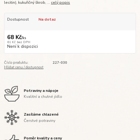
lecitin), kukuřičný škrob, ...
celý popis
Dostupnost
Na dotaz
68 Kč
/
ks
61 Kč
bez DPH
Není k dispozici
Číslo produktu:
227-030
Hlídat cenu / dostupnost
Potraviny a nápoje
Kvalitní a chutné jídlo
Zasíláme chlazené
Čerstvé potraviny
Poměr kvality a ceny