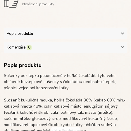
Nevšední produkty
Popis produktu
Komentáře
0
Popis produktu
Sušenky bez lepku polomáčené v hořké čokoládě. Tyto velmi
oblíbené bezlepkové sušenky s čokoládou neobsahují lepek,
pšenici, vejce ani konzervační látky.
Složení:
kukuřičná mouka, hořká čokoláda 30% (kakao 60% min.-
kakaová hmota 48%, cukr, kakaové máslo, emulgátor:
sójový
lecitin
), kukuřičný škrob, cukr, palmový tuk, máslo (
mléko
),
sušené
mléko
glukózový sirup, modifikovaný kukuřičný škrob,
modifikovaný tapiokový škrob, kypřící látky: uhličitan sodný a
uhličitan amonný, mořská sůl, přírodní aroma.