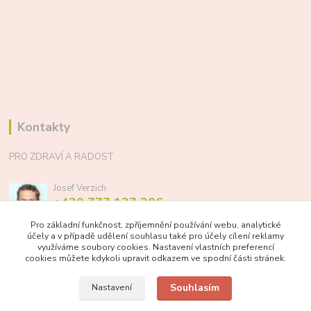
Kontakty
PRO ZDRAVÍ A RADOST
Josef Verzich
+420 777 137 206
(Po-Pá, 8-17 hod.)
Pro základní funkčnost, zpříjemnění používání webu, analytické
účely a v případě udělení souhlasu také pro účely cílení reklamy
info@prozdraviaradost.cz
využíváme soubory cookies. Nastavení vlastních preferencí
cookies můžete kdykoli upravit odkazem ve spodní části stránek.
Souhlasím
Nastavení