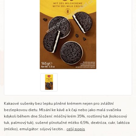
Kakaové sušenky bez lepku plněné krémem nejen pro zvláštní
bezlepkovou dietu. Mlsání ke kávě a k čaji nebo jako malá svačinka
kdykoli během dne.Složení: mléčný krém 35%, rostlinný tuk (kokosový
tuk, palmový tuk), sušené plnotučné mléko 6,5%, dextróza, cukr, laktóza
(mléko), emulgátor: sójový lecitin...
celý popis