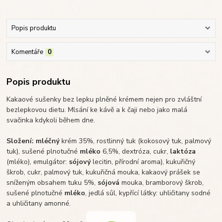
Popis produktu
Komentáře
0
Popis produktu
Kakaové sušenky bez lepku plněné krémem nejen pro zvláštní
bezlepkovou dietu. Mlsání ke kávě a k čaji nebo jako malá
svačinka kdykoli během dne.
Složení: mléčný
krém 35%, rostlinný tuk (kokosový tuk, palmový
tuk), sušené plnotučné
mléko
6,5%, dextróza, cukr,
laktóza
(mléko), emulgátor:
sójový
lecitin, přírodní aroma), kukuřičný
škrob, cukr, palmový tuk, kukuřičná mouka, kakaový prášek se
sníženým obsahem tuku 5%,
sójová
mouka, bramborový škrob,
sušené plnotučné
mléko
, jedlá sůl, kypřící látky: uhličitany sodné
a uhličitany amonné.