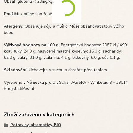
Obsah gluténu < 20mg/kg.
Použití:
k přímé spotřebě
Alergeny:
Obsahuje sóju a mléko. Může obsahovat stopy vlčího
bobu.
Výživové hodnoty na 100 g:
Energetická hodnota: 2087 kJ / 499
kcal; tuky: 24,0 g; nasycené mastné kyseliny: 15,0 g; sacharidy:
62,0 g; cukry: 31,0 g; vláknina: 4,1 g, bílkoviny: 6,6 g, sůl: 0,1 g.
Skladování:
Uchovejte v suchu a chraňte před teplem.
Vyrobeno v Německu pro Dr. Schär AG/SPA - Winkelau 9 - 39014
Burgstall/Postal.
Zboží zařazeno v kategoriích
Potraviny, alternativy, BIO