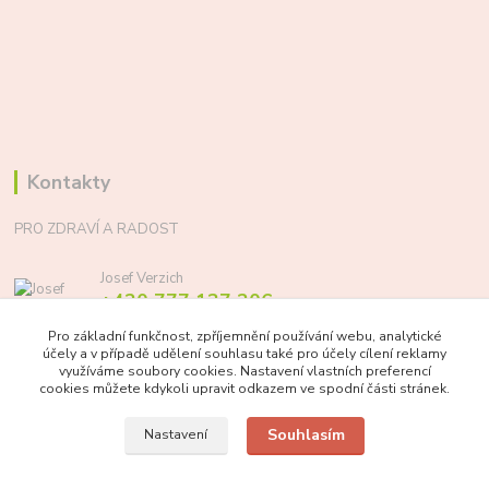
Kontakty
PRO ZDRAVÍ A RADOST
Josef Verzich
+420 777 137 206
(Po-Pá, 8-17 hod.)
Pro základní funkčnost, zpříjemnění používání webu, analytické
účely a v případě udělení souhlasu také pro účely cílení reklamy
info@prozdraviaradost.cz
využíváme soubory cookies. Nastavení vlastních preferencí
cookies můžete kdykoli upravit odkazem ve spodní části stránek.
Souhlasím
Nastavení