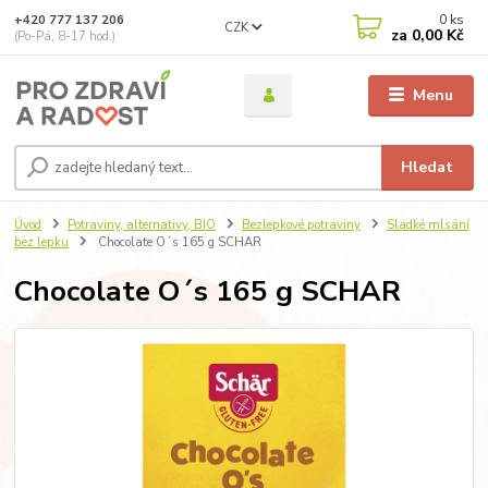
0
ks
+420 777 137 206
CZK
za
0,00 Kč
(Po-Pá, 8-17 hod.)
Menu
Hledat
Úvod
Potraviny, alternativy, BIO
Bezlepkové potraviny
Sladké mlsání
bez lepku
Chocolate O´s 165 g SCHAR
Chocolate O´s 165 g SCHAR