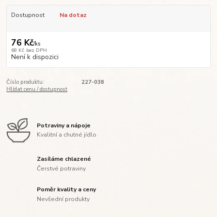
Dostupnost
Na dotaz
76 Kč
/
ks
68 Kč
bez DPH
Není k dispozici
Číslo produktu:
227-038
Hlídat cenu / dostupnost
Potraviny a nápoje
Kvalitní a chutné jídlo
Zasíláme chlazené
Čerstvé potraviny
Poměr kvality a ceny
Nevšední produkty