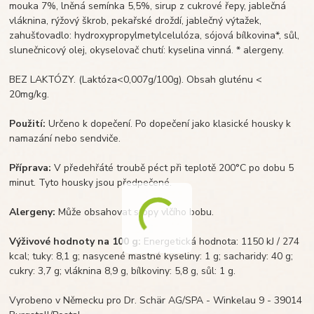
mouka 7%, lněná semínka 5,5%, sirup z cukrové řepy, jablečná
vláknina, rýžový škrob, pekařské droždí, jablečný výtažek,
zahušťovadlo: hydroxypropylmetylcelulóza, sójová bílkovina*, sůl,
slunečnicový olej, okyselovač chutí: kyselina vinná. * alergeny.
BEZ LAKTÓZY. (Laktóza<0,007g/100g). Obsah gluténu <
20mg/kg.
Použití:
Určeno k dopečení. Po dopečení jako klasické housky k
namazání nebo sendviče.
Příprava:
V předehřáté troubě péct při teplotě 200°C po dobu 5
minut. Tyto housky jsou předpečené.
Alergeny:
Může obsahovat stopy vlčího bobu.
Výživové hodnoty na 100 g:
Energetická hodnota: 1150 kJ / 274
kcal; tuky: 8,1 g; nasycené mastné kyseliny: 1 g; sacharidy: 40 g;
cukry: 3,7 g; vláknina 8,9 g, bílkoviny: 5,8 g, sůl: 1 g.
Vyrobeno v Německu pro Dr. Schär AG/SPA - Winkelau 9 - 39014