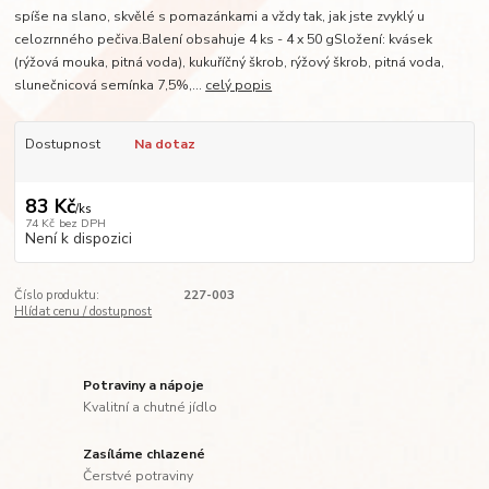
spíše na slano, skvělé s pomazánkami a vždy tak, jak jste zvyklý u
celozrnného pečiva.Balení obsahuje 4 ks - 4 x 50 gSložení: kvásek
(rýžová mouka, pitná voda), kukuříčný škrob, rýžový škrob, pitná voda,
slunečnicová semínka 7,5%,...
celý popis
Dostupnost
Na dotaz
83 Kč
/
ks
74 Kč
bez DPH
Není k dispozici
Číslo produktu:
227-003
Hlídat cenu / dostupnost
Potraviny a nápoje
Kvalitní a chutné jídlo
Zasíláme chlazené
Čerstvé potraviny