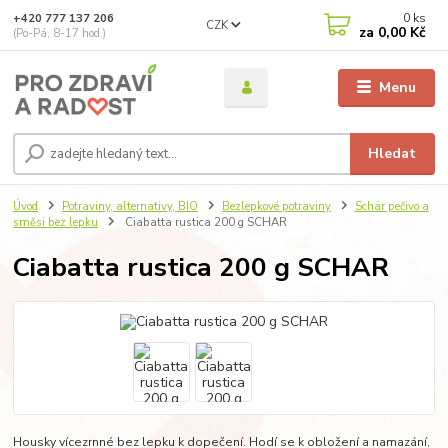
0
ks
+420 777 137 206
CZK
za
0,00 Kč
(Po-Pá, 8-17 hod.)
Menu
Hledat
Úvod
Potraviny, alternativy, BIO
Bezlepkové potraviny
Schär pečivo a
směsi bez lepku
Ciabatta rustica 200 g SCHAR
Ciabatta rustica 200 g SCHAR
Housky vícezrnné bez lepku k dopečení. Hodí se k obložení a namazání,