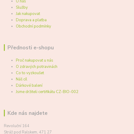
O nás
Služby
Jak nakupovat
Doprava a platba
Obchodní podmínky
Přednosti e-shopu
Proč nakupovat u nás
O zdravých potravinách
Co to vyzkoušet
Náš cíl
Dárkové balení
Jsme držiteli certifikátu CZ-BIO-002
Kde nás najdete
Revoluční 164
Stráž pod Ralskem, 471 27