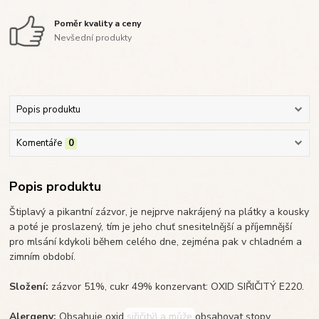
Poměr kvality a ceny
Nevšední produkty
Popis produktu
Komentáře
0
Popis produktu
Štiplavý a pikantní zázvor, je nejprve nakrájený na plátky a kousky
a poté je proslazený, tím je jeho chuť snesitelnější a příjemnější
pro mlsání kdykoli během celého dne, zejména pak v chladném a
zimním období.
Složení:
zázvor 51%, cukr 49% konzervant: OXID SIŘIČITÝ E220.
Alergeny:
Obsahuje oxid siřičitý) a může obsahovat stopy