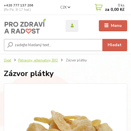
0
ks
+420 777 137 206
CZK
za
0,00 Kč
(Po-Pá, 8-17 hod.)
Menu
Hledat
Úvod
Potraviny, alternativy, BIO
Zázvor plátky
Zázvor plátky