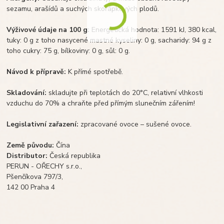
sezamu, arašídů a suchých skořápkových plodů.
Výživové údaje na 100 g:
Energetická hodnota: 1591 kJ, 380 kcal,
tuky: 0 g z toho nasycené mastné kyseliny: 0 g, sacharidy: 94 g z
toho cukry: 75 g, bílkoviny: 0 g, sůl: 0 g.
Návod k přípravě:
K přímé spotřebě.
Skladování:
skladujte při teplotách do 20°C, relativní vlhkosti
vzduchu do 70% a chraňte před přímým slunečním zářením!
Legislativní zařazení:
zpracované ovoce – sušené ovoce.
Země původu:
Čína
Distributor:
Česká republika
PERUN - OŘECHY s.r.o.,
Pšenčíkova 797/3,
142 00 Praha 4