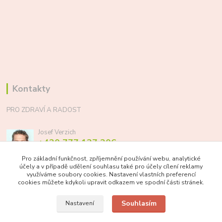
Kontakty
PRO ZDRAVÍ A RADOST
Josef Verzich
+420 777 137 206
(Po-Pá, 8-17 hod.)
Pro základní funkčnost, zpříjemnění používání webu, analytické
účely a v případě udělení souhlasu také pro účely cílení reklamy
info@prozdraviaradost.cz
využíváme soubory cookies. Nastavení vlastních preferencí
cookies můžete kdykoli upravit odkazem ve spodní části stránek.
Souhlasím
Nastavení