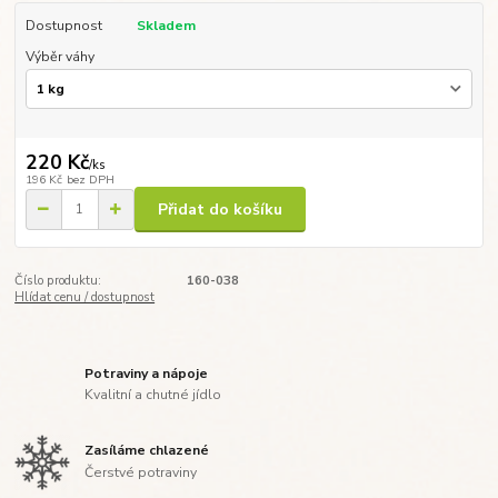
Dostupnost
Skladem
Výběr váhy
220 Kč
/
ks
196 Kč
bez DPH
Přidat do košíku
Číslo produktu:
160-038
Hlídat cenu / dostupnost
Potraviny a nápoje
Kvalitní a chutné jídlo
Zasíláme chlazené
Čerstvé potraviny