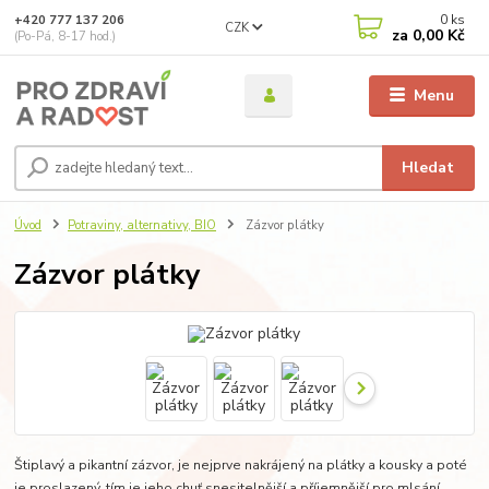
0
ks
+420 777 137 206
CZK
za
0,00 Kč
(Po-Pá, 8-17 hod.)
Menu
Hledat
Úvod
Potraviny, alternativy, BIO
Zázvor plátky
Zázvor plátky
Štiplavý a pikantní zázvor, je nejprve nakrájený na plátky a kousky a poté
je proslazený, tím je jeho chuť snesitelnější a příjemnější pro mlsání