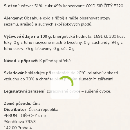
Složení:
zázvor 51%, cukr 49% konzervant: OXID SIŘIČITÝ E220.
Alergeny:
Obsahuje oxid siřičitý) a může obsahovat stopy
sezamu, arašídů a suchých skořápkových plodů.
Výživové údaje na 100 g:
Energetická hodnota: 1591 kJ, 380 kcal,
tuky: 0 g z toho nasycené mastné kyseliny: 0 g, sacharidy: 94 g z
toho cukry: 75 g, bílkoviny: 0 g, sůl: 0 g.
Návod k přípravě:
K přímé spotřebě.
Skladování:
skladujte při teplotách do 20°C, relativní vlhkosti
vzduchu do 70% a chraňte před přímým slunečním zářením!
Legislativní zařazení:
zpracované ovoce – sušené ovoce.
Země původu:
Čína
Distributor:
Česká republika
PERUN - OŘECHY s.r.o.,
Pšenčíkova 797/3,
142 00 Praha 4