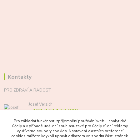
Kontakty
PRO ZDRAVÍ A RADOST
Josef Verzich
+420 777 137 206
(Po-Pá, 8-17 hod.)
Pro základní funkčnost, zpříjemnění používání webu, analytické
účely a v případě udělení souhlasu také pro účely cílení reklamy
info@prozdraviaradost.cz
využíváme soubory cookies. Nastavení vlastních preferencí
cookies můžete kdykoli upravit odkazem ve spodní části stránek.