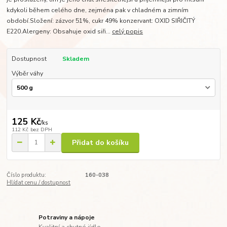
kdykoli během celého dne, zejména pak v chladném a zimním
období.Složení: zázvor 51%, cukr 49% konzervant: OXID SIŘIČITÝ
E220.Alergeny: Obsahuje oxid siři...
celý popis
Dostupnost
Skladem
Výběr váhy
125 Kč
/
ks
112 Kč
bez DPH
Přidat do košíku
Číslo produktu:
160-038
Hlídat cenu / dostupnost
Potraviny a nápoje