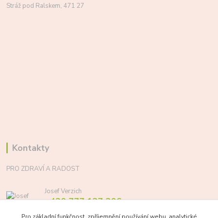
Stráž pod Ralskem, 471 27
Kontakty
PRO ZDRAVÍ A RADOST
Josef Verzich
+420 777 137 206
(Po-Pá, 8-17 hod.)
Pro základní funkčnost, zpříjemnění používání webu, analytické