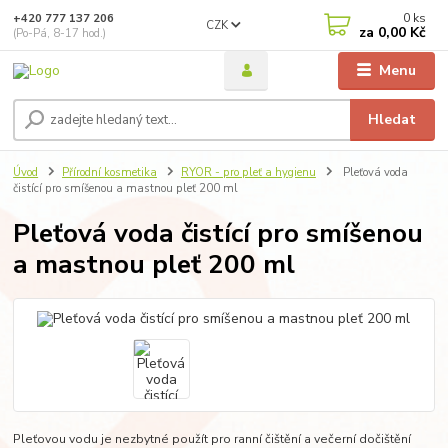
0
ks
+420 777 137 206
CZK
za
0,00 Kč
(Po-Pá, 8-17 hod.)
Menu
Hledat
Úvod
Přírodní kosmetika
RYOR - pro pleť a hygienu
Pleťová voda
čistící pro smíšenou a mastnou pleť 200 ml
Pleťová voda čistící pro smíšenou
a mastnou pleť 200 ml
Pleťovou vodu je nezbytné použít pro ranní čištění a večerní dočištění