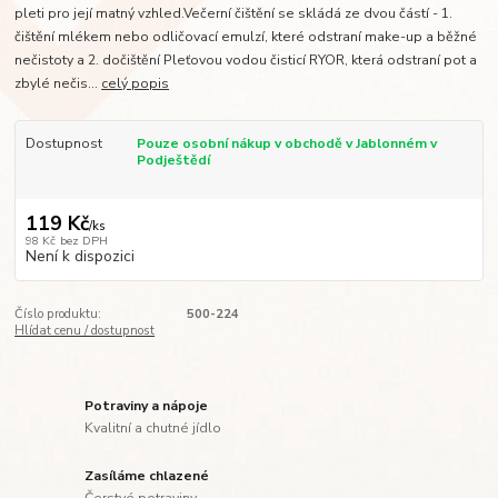
pleti pro její matný vzhled.Večerní čištění se skládá ze dvou částí - 1.
čištění mlékem nebo odličovací emulzí, které odstraní make-up a běžné
nečistoty a 2. dočištění Pleťovou vodou čisticí RYOR, která odstraní pot a
zbylé nečis...
celý popis
Dostupnost
Pouze osobní nákup v obchodě v Jablonném v
Podještědí
119 Kč
/
ks
98 Kč
bez DPH
Není k dispozici
Číslo produktu:
500-224
Hlídat cenu / dostupnost
Potraviny a nápoje
Kvalitní a chutné jídlo
Zasíláme chlazené
Čerstvé potraviny