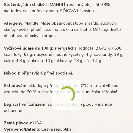
Složení:
jádra sladkých MANDLÍ, rostlinný olej, sůl 0,9%,
maltodextrin, kouřové aroma, SÓJOVÁ bílkovina.
Alergeny:
Mandle. Může obsahovat stopy arašídů, suchých
skořápkových plodů, sezamu a oxidu siřičitého. Může ojediněle
obsahovat úlomky skořápek.
Výživové údaje na 100 g:
energetická hodnota: 2 671 kJ / 638
kcal; tuky: 52 g; nasycené mastné kyseliny: 4 g; sacharidy: 19 g;
cukry: 4,8 g; vláknina: 10 g; bílkoviny: 18 g; sůl: 1,4 g.
Návod k přípravě:
K přímé spotřebě.
Skladování:
skladujte při teplotách do 20°C, relativní vlhkosti
vzduchu do 70 % a chraňte před přímým slunečním zářením!
Legislativní zařazení:
suché skořápkové plody – mandle
ochucené
Země původu:
USA
Vyrobeno/Baleno
: Česká republika