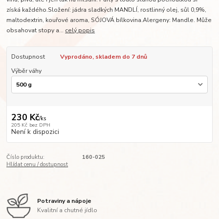
získá každého.Složení: jádra sladkých MANDLÍ, rostlinný olej, sůl 0,9%,
maltodextrin, kouřové aroma, SÓJOVÁ bílkovina.Alergeny: Mandle. Může
obsahovat stopy a...
celý popis
Dostupnost
Vyprodáno, skladem do 7 dnů
Výběr váhy
230 Kč
/
ks
205 Kč
bez DPH
Není k dispozici
Číslo produktu:
160-025
Hlídat cenu / dostupnost
Potraviny a nápoje
Kvalitní a chutné jídlo