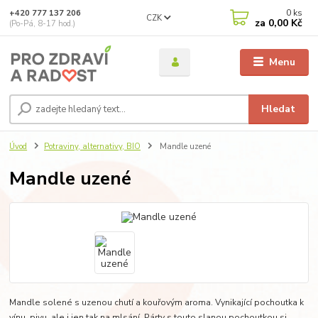
0
ks
+420 777 137 206
CZK
za
0,00 Kč
(Po-Pá, 8-17 hod.)
Menu
Hledat
Úvod
Potraviny, alternativy, BIO
Mandle uzené
Mandle uzené
Mandle solené s uzenou chutí a kouřovým aroma. Vynikající pochoutka k
vínu, pivu, ale i jen tak na mlsání. Párty s touto slanou pochoutkou si