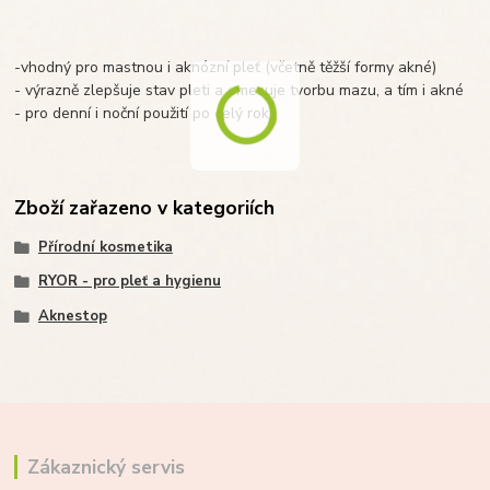
-vhodný pro mastnou i aknózní pleť (včetně těžší formy akné)
- výrazně zlepšuje stav pleti a omezuje tvorbu mazu, a tím i akné
- pro denní i noční použití po celý rok
Zboží zařazeno v kategoriích
Přírodní kosmetika
RYOR - pro pleť a hygienu
Aknestop
Zákaznický servis