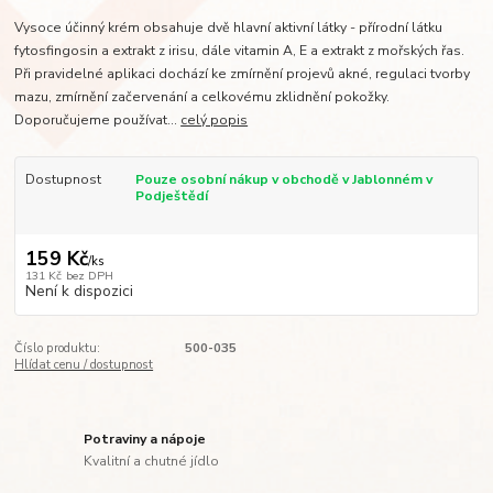
Vysoce účinný krém obsahuje dvě hlavní aktivní látky - přírodní látku
fytosfingosin a extrakt z irisu, dále vitamin A, E a extrakt z mořských řas.
Při pravidelné aplikaci dochází ke zmírnění projevů akné, regulaci tvorby
mazu, zmírnění začervenání a celkovému zklidnění pokožky.
Doporučujeme používat...
celý popis
Dostupnost
Pouze osobní nákup v obchodě v Jablonném v
Podještědí
159 Kč
/
ks
131 Kč
bez DPH
Není k dispozici
Číslo produktu:
500-035
Hlídat cenu / dostupnost
Potraviny a nápoje
Kvalitní a chutné jídlo