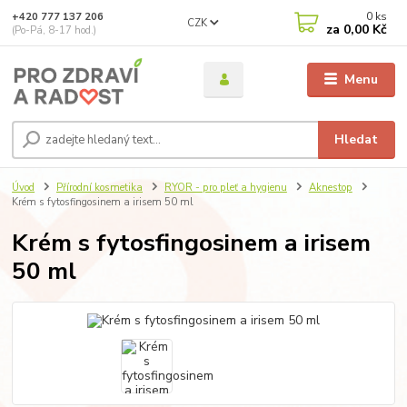
0
ks
+420 777 137 206
CZK
za
0,00 Kč
(Po-Pá, 8-17 hod.)
Menu
Hledat
Úvod
Přírodní kosmetika
RYOR - pro pleť a hygienu
Aknestop
Krém s fytosfingosinem a irisem 50 ml
Krém s fytosfingosinem a irisem
50 ml