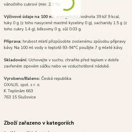
vánočního cukroví (min. 2.3 %).
Výživové údaje na 100 ml:
energetická hodnota 39 kJ/ 9 kcal,
tuky 0 g (z toho nasycené mastné kyseliny 0 g), sacharidy 1.5 g (z
toho cukry 1.4 g), bílkoviny 0 g, sůl 0.03 g.
Příprava:
hrubost mletí přizpůsobte zvolenému způsobu přípravy
kávy. Na 100 ml vody o teplotě 93-94°C použijte 7 g mleté kávy.
Skladování:
Uchovejte v suchu, chraňte před teplem v dobře
zavřeném zipovém sáčku nebo ve vzduchotěsné nádobě.
Vyrobeno/Baleno:
Česká republika
OXALIS, spol. s r. o.
K Teplinám 663
763 15 Slušovice
Zboží zařazeno v kategoriích