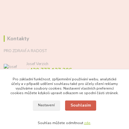
Kontakty
PRO ZDRAVÍ A RADOST
Josef Verzich
+420 777 137 206
(Po-Pá, 8-17 hod.)
Pro základní funkčnost, zpříjemnění používání webu, analytické
účely a v případě udělení souhlasu také pro účely cílení reklamy
info@prozdraviaradost.cz
využíváme soubory cookies. Nastavení vlastních preferencí
cookies můžete kdykoli upravit odkazem ve spodní části stránek.
Souhlasím
Nastavení
Souhlas můžete odmítnout
zde
.