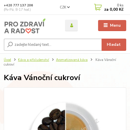
0
ks
+420 777 137 206
CZK
za
0,00 Kč
(Po-Pá, 8-17 hod.)
Menu
Hledat
Úvod
Káva a příslušenství
Aromatizovaná káva
Káva Vánoční
cukroví
Káva Vánoční cukroví