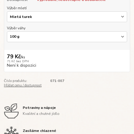
Výběr mletí
Výběr váhy
79 Kč
/
ks
71 Kč
bez DPH
Není k dispozici
Číslo produktu:
071-007
Hlídat cenu / dostupnost
Potraviny a nápoje
Kvalitní a chutné jídlo
Zasíláme chlazené