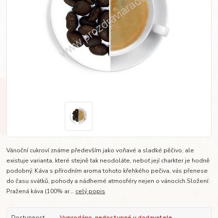
Vánoční cukroví známe především jako voňavé a sladké pěčivo, ale
existuje varianta, které stejně tak neodoláte, neboť její charkter je hodně
podobný. Káva s přírodním aroma tohoto křehkého pečiva, vás přenese
do času svátků, pohody a nádherné atmosféry nejen o vánocích.Složení:
Pražená káva (100% ar...
celý popis
Dostupnost
Vyprodáno, nedostupné u dodavatele