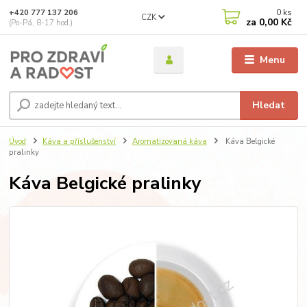
0
ks
+420 777 137 206
CZK
za
0,00 Kč
(Po-Pá, 8-17 hod.)
Menu
Hledat
Úvod
Káva a příslušenství
Aromatizovaná káva
Káva Belgické
pralinky
Káva Belgické pralinky