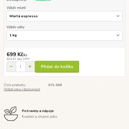
Výběr mletí
Výběr váhy
699 Kč
/
ks
624 Kč
bez DPH
Přidat do košíku
Číslo produktu:
071-009
Hlídat cenu / dostupnost
Potraviny a nápoje
Kvalitní a chutné jídlo