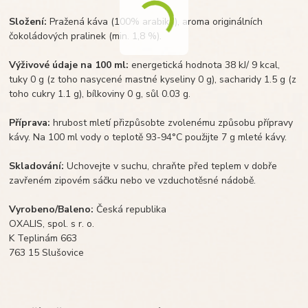
Složení:
Pražená káva (100% arabika), aroma originálních
čokoládových pralinek (min. 1,8 %).
Výživové údaje na 100 ml:
energetická hodnota 38 kJ/ 9 kcal,
tuky 0 g (z toho nasycené mastné kyseliny 0 g), sacharidy 1.5 g (z
toho cukry 1.1 g), bílkoviny 0 g, sůl 0.03 g.
Příprava:
hrubost mletí přizpůsobte zvolenému způsobu přípravy
kávy. Na 100 ml vody o teplotě 93-94°C použijte 7 g mleté kávy.
Skladování:
Uchovejte v suchu, chraňte před teplem v dobře
zavřeném zipovém sáčku nebo ve vzduchotěsné nádobě.
Vyrobeno/Baleno:
Česká republika
OXALIS, spol. s r. o.
K Teplinám 663
763 15 Slušovice