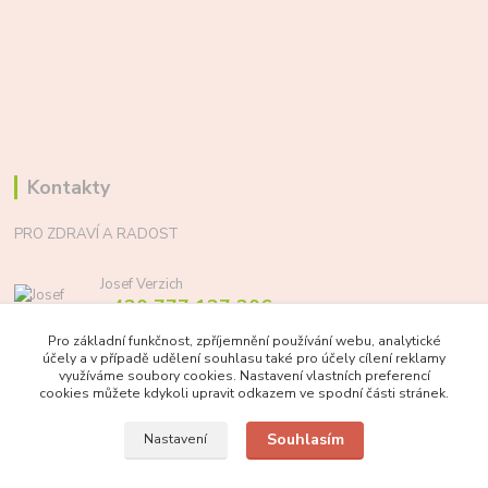
Kontakty
PRO ZDRAVÍ A RADOST
Josef Verzich
+420 777 137 206
(Po-Pá, 8-17 hod.)
Pro základní funkčnost, zpříjemnění používání webu, analytické
účely a v případě udělení souhlasu také pro účely cílení reklamy
info@prozdraviaradost.cz
využíváme soubory cookies. Nastavení vlastních preferencí
cookies můžete kdykoli upravit odkazem ve spodní části stránek.
Souhlasím
Nastavení