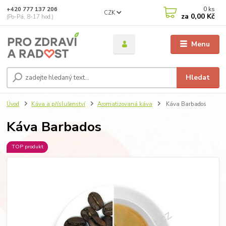
0
ks
+420 777 137 206
CZK
za
0,00 Kč
(Po-Pá, 8-17 hod.)
Menu
Hledat
Úvod
Káva a příslušenství
Aromatizovaná káva
Káva Barbados
Káva Barbados
TOP produkt