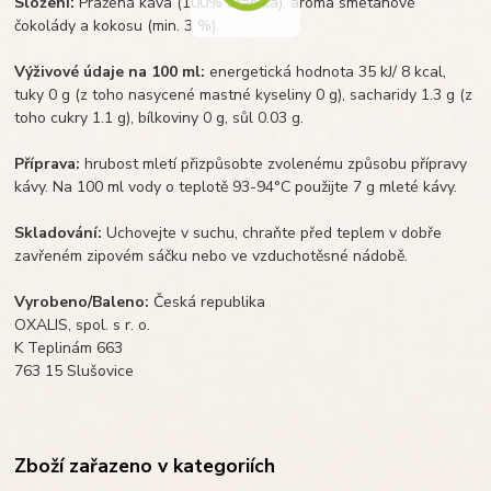
Složení:
Pražená káva (100% arabika), aroma smetanové
čokolády a kokosu (min. 3 %).
Výživové údaje na 100 ml:
energetická hodnota 35 kJ/ 8 kcal,
tuky 0 g (z toho nasycené mastné kyseliny 0 g), sacharidy 1.3 g (z
toho cukry 1.1 g), bílkoviny 0 g, sůl 0.03 g.
Příprava:
hrubost mletí přizpůsobte zvolenému způsobu přípravy
kávy. Na 100 ml vody o teplotě 93-94°C použijte 7 g mleté kávy.
Skladování:
Uchovejte v suchu, chraňte před teplem v dobře
zavřeném zipovém sáčku nebo ve vzduchotěsné nádobě.
Vyrobeno/Baleno:
Česká republika
OXALIS, spol. s r. o.
K Teplinám 663
763 15 Slušovice
Zboží zařazeno v kategoriích