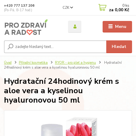
0
ks
+420 777 137 206
CZK
za
0,00 Kč
(Po-Pá, 8-17 hod.)
Menu
Hledat
Úvod
Přírodní kosmetika
RYOR - pro pleť a hygienu
Hydratační
24hodinový krém s aloe vera a kyselinou hyaluronovou 50 ml
Hydratační 24hodinový krém s
aloe vera a kyselinou
hyaluronovou 50 ml