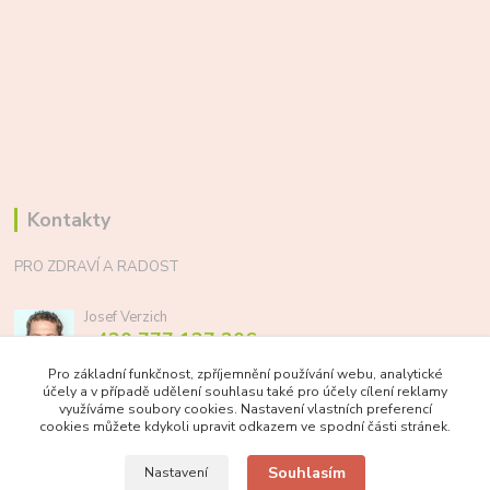
Kontakty
PRO ZDRAVÍ A RADOST
Josef Verzich
+420 777 137 206
(Po-Pá, 8-17 hod.)
Pro základní funkčnost, zpříjemnění používání webu, analytické
účely a v případě udělení souhlasu také pro účely cílení reklamy
info@prozdraviaradost.cz
využíváme soubory cookies. Nastavení vlastních preferencí
cookies můžete kdykoli upravit odkazem ve spodní části stránek.
Souhlasím
Nastavení