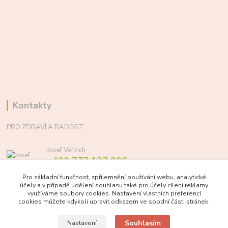
Kontakty
PRO ZDRAVÍ A RADOST
Josef Verzich
+420 777 137 206
(Po-Pá, 8-17 hod.)
Pro základní funkčnost, zpříjemnění používání webu, analytické
účely a v případě udělení souhlasu také pro účely cílení reklamy
info@prozdraviaradost.cz
využíváme soubory cookies. Nastavení vlastních preferencí
cookies můžete kdykoli upravit odkazem ve spodní části stránek.
Souhlasím
Nastavení