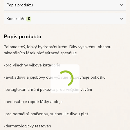
Popis produktu
Komentáře
0
Popis produktu
Polomastný, lehký hydratační krém. Díky vysokému obsahu
minerálních látek pleť výrazně zpevňuje.
-pro všechny věkové kategorie
-avokádový a jojobový olej vyživuje a zpevňuje pokožku
-betaglukan chrání pokožku proti vnějším vlivům
-neobsahuje ropné látky a oleje
-pro normální, smíšenou, suchou i citlivou pleť
-dermatologicky testován