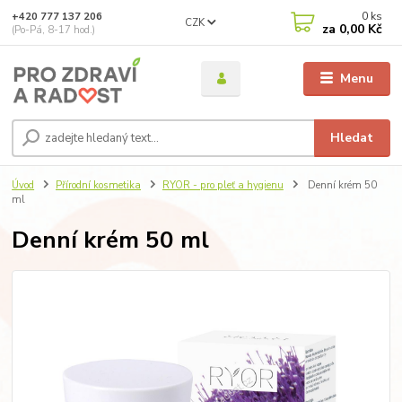
0
ks
+420 777 137 206
CZK
za
0,00 Kč
(Po-Pá, 8-17 hod.)
Menu
Hledat
Úvod
Přírodní kosmetika
RYOR - pro pleť a hygienu
Denní krém 50
ml
Denní krém 50 ml