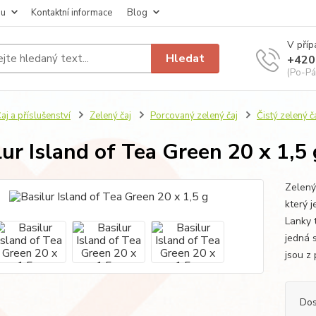
pu
Kontaktní informace
Blog
V příp
Hledat
+420
(Po-Pá
aj a příslušenství
Zelený čaj
Porcovaný zelený čaj
Čistý zelený 
lur Island of Tea Green 20 x 1,5 
Zelený
který j
Lanky 
jedná 
jsou z 
Dos