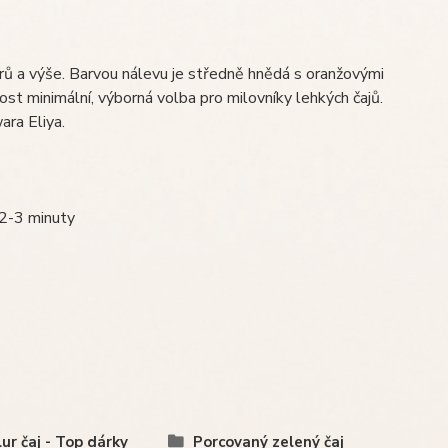
rů a výše. Barvou nálevu je středně hnědá s oranžovými
st minimální, výborná volba pro milovníky lehkých čajů.
ra Eliya.
 2-3 minuty
lur čaj - Top dárky
Porcovaný zelený čaj