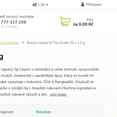
Přihlášení
CZK
adě dotazů zavolejte.
0
ks
 777 137 206
za
0,00 Kč
, 8-17 hod.)
čaj porcovaný
Basilur Island of Tea Green 20 x 1,5 g
g
 sypaný čaj Ceylon s minimální a velmi šetrným zpracováním,
e hrubší, zlomkovitý s ojedinělými tipsy, který se kromě Srí
také vyskytuje v Indonésii, ČÍně či Bangladéši. Chuťově se
spíše o silnější čaj s tmavším nálevem.Všechny ingredience
pečlivě vybrané sklizně a šet...
celý popis
tupnost
Skladem