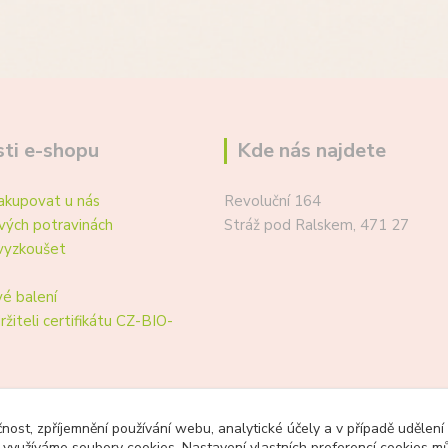
ti e-shopu
Kde nás najdete
akupovat u nás
Revoluční 164
vých potravinách
Stráž pod Ralskem, 471 27
vyzkoušet
é balení
ržiteli certifikátu CZ-BIO-
čnost, zpříjemnění používání webu, analytické účely a v případě udělení
y využíváme soubory cookies. Nastavení vlastních preferencí cookies mů