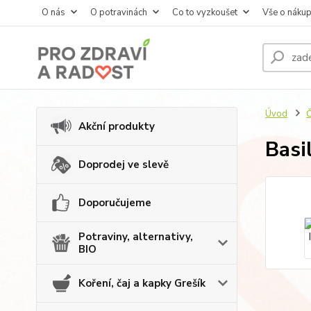
O nás
O potravinách
Co to vyzkoušet
Vše o náku
Úvod
Č
Akční produkty
Basi
Doprodej ve slevě
Doporučujeme
Potraviny, alternativy,
BIO
Koření, čaj a kapky Grešík