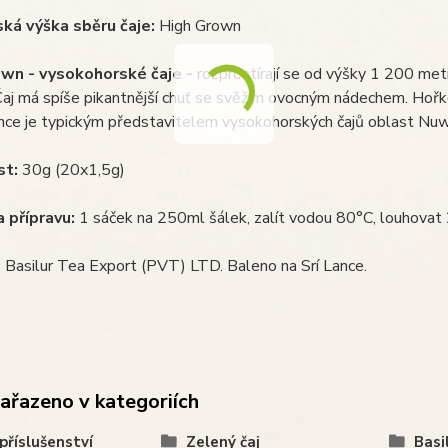
á výška sběru čaje:
High Grown
wn - vysokohorské čaje -
rozprostírají se od výšky 1 200 met
Čaj má spíše pikantnější chuť se svěžím ovocným nádechem. Hořko
nce je typickým představitelem vysokohorských čajů oblast Nuwa
t:
30g (20x1,5g)
 přípravu:
1 sáček na 250ml šálek, zalít vodou 80°C, louhovat
:
Basilur Tea Export (PVT) LTD. Baleno na Srí Lance.
zařazeno v kategoriích
 příslušenství
Zelený čaj
Basi