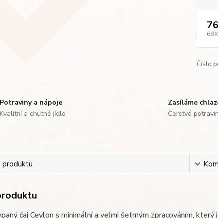
76
68 
Číslo p
Potraviny a nápoje
Zasíláme chla
Kvalitní a chutné jídlo
Čerstvé potravi
s produktu
Kom
produktu
paný čaj Ceylon s minimální a velmi šetrným zpracováním, který j