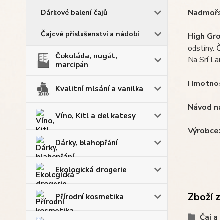
Nadmořsk
Dárkové balení čajů
Čajové příslušenství a nádobí
High Gro
odstíny. 
Čokoláda, nugát,
Na Srí La
marcipán
Hmotnos
Kvalitní mlsání a vanilka
Návod na
Víno, Kitl a delikatesy
Výrobce
Dárky, blahopřání
Ekologická drogerie
Zboží 
Přírodní kosmetika
Čaj a