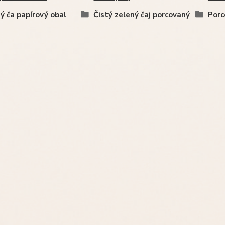
ý ča papírový obal
Čistý zelený čaj porcovaný
Porc