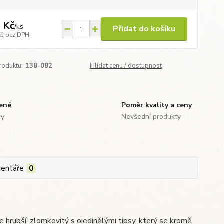
 Kč
/
ks
Přidat do košíku
Kč
bez DPH
roduktu:
138-082
Hlídat cenu / dostupnost
zené
Poměr kvality a ceny
ny
Nevšední produkty
entáře
0
e hrubší, zlomkovitý s ojedinělými tipsy, který se kromě