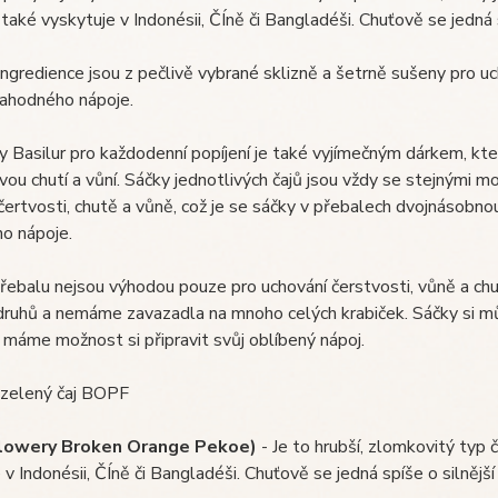
 také vyskytuje v Indonésii, ČÍně či Bangladéši. Chuťově se jedná 
ngredience jsou z pečlivě vybrané sklizně a šetrně sušeny pro u
lahodného nápoje.
y Basilur pro každodenní popíjení je také vyjímečným dárkem, kte
svou chutí a vůní. Sáčky jednotlivých čajů jsou vždy se stejnými mo
čertvosti, chutě a vůně, což je se sáčky v přebalech dvojnásobn
o nápoje.
řebalu nejsou výhodou pouze pro uchování čerstvosti, vůně a chut
 druhů a nemáme zavazadla na mnoho celých krabiček. Sáčky si 
máme možnost si připravit svůj oblíbený nápoj.
zelený čaj BOPF
lowery Broken Orange Pekoe)
- Je to hrubší, zlomkovitý typ 
 v Indonésii, ČÍně či Bangladéši. Chuťově se jedná spíše o silnějš