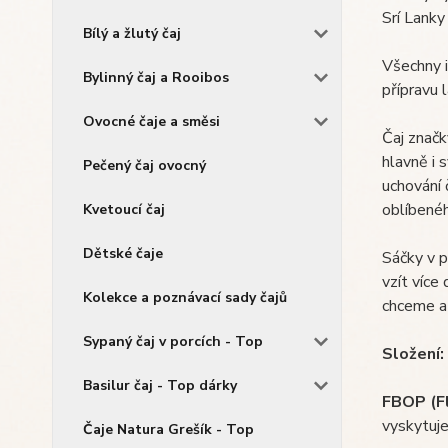
Srí Lanky
Bílý a žlutý čaj
Všechny i
Bylinný čaj a Rooibos
přípravu 
Ovocné čaje a směsi
Čaj značk
hlavně i 
Pečený čaj ovocný
uchování 
oblíbenéh
Kvetoucí čaj
Dětské čaje
Sáčky v p
vzít více
Kolekce a poznávací sady čajů
chceme a 
Sypaný čaj v porcích - Top
Složení:
Basilur čaj - Top dárky
FBOP (F
vyskytuje
Čaje Natura Grešík - Top