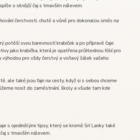
spíše o silnější čaj s tmavším nálevem.
chování čerstvosti, chutě a vůně pro dokonalou směs na
rý potěší svou barevností krabiček a po přípravě čaje
tivy jako krabička, která je opatřena průhlednou fólií pro
ou výhodou pro vždy čerstvý a voňavý šálek vašeho
ě, ale také jsou fajn na cesty, když si s sebou chceme
můžeme nosit do zaměstnání, školy a všude tam kde
čaje s ojedinělými tipsy, který se kromě Srí Lanky také
í čaj s tmavším nálevem.