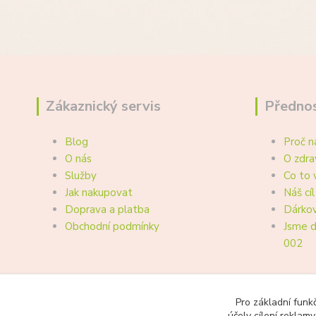
Zákaznický servis
Přednos
Blog
Proč n
O nás
O zdra
Služby
Co to 
Jak nakupovat
Náš cíl
Doprava a platba
Dárkov
Obchodní podmínky
Jsme d
002
Pro základní funk
účely cílení reklam