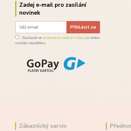
Zadej e-mail pro zasílání
novinek
Přihlásit se
Souhlasím se
zpracováním osobních údajů
za účelem
rozesílky newsletteru.
Zákaznický servis
Přednos