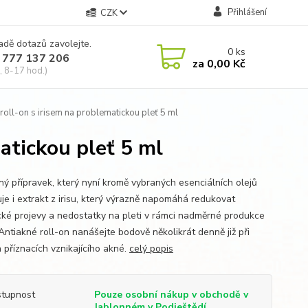
Přihlášení
CZK
adě dotazů zavolejte.
0
ks
 777 137 206
za
0,00 Kč
, 8-17 hod.)
roll-on s irisem na problematickou pleť 5 ml
atickou pleť 5 ml
ný přípravek, který nyní kromě vybraných esenciálních olejů
je i extrakt z irisu, který výrazně napomáhá redukovat
cké projevy a nedostatky na pleti v rámci nadměrné produkce
Antiakné roll-on nanášejte bodově několikrát denně již při
 příznacích vznikajícího akné.
celý popis
tupnost
Pouze osobní nákup v obchodě v
Jablonném v Podještědí