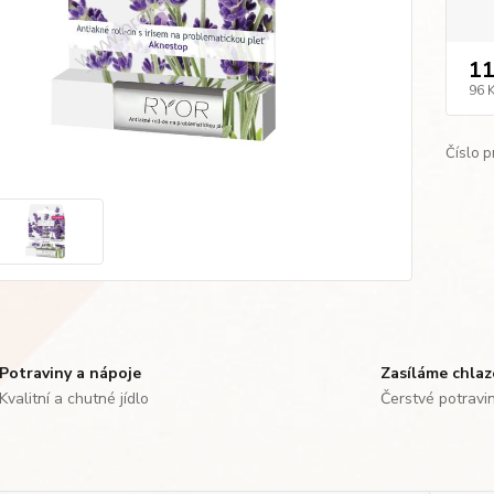
11
96 
Číslo p
Potraviny a nápoje
Zasíláme chla
Kvalitní a chutné jídlo
Čerstvé potravi