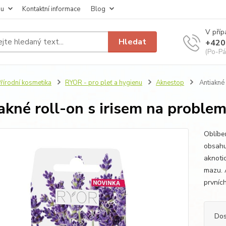
pu
Kontaktní informace
Blog
V příp
Hledat
+420
(Po-Pá
řírodní kosmetika
RYOR - pro pleť a hygienu
Aknestop
Antiakné 
akné roll-on s irisem na problem
Oblíbe
obsahu
aknoti
mazu. 
prvních
Dos