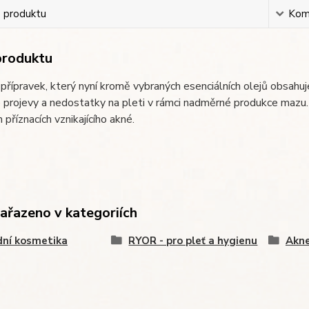
s produktu
Kom
produktu
přípravek, který nyní kromě vybraných esenciálních olejů obsahuj
 projevy a nedostatky na pleti v rámci nadměrné produkce mazu. 
h příznacích vznikajícího akné.
zařazeno v kategoriích
dní kosmetika
RYOR - pro pleť a hygienu
Akn