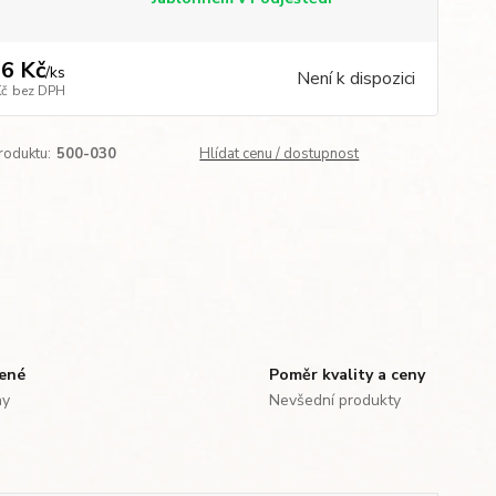
6 Kč
/
ks
Není k dispozici
Kč
bez DPH
roduktu:
500-030
Hlídat cenu / dostupnost
zené
Poměr kvality a ceny
ny
Nevšední produkty