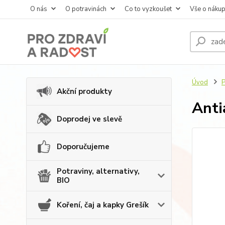
O nás
O potravinách
Co to vyzkoušet
Vše o náku
Úvod
P
Akční produkty
Anti
Doprodej ve slevě
Doporučujeme
Potraviny, alternativy,
BIO
Koření, čaj a kapky Grešík