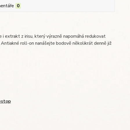
entáře
0
e i extrakt z irisu, který výrazně napomáhá redukovat
Antiakné roll-on nanášejte bodově několikrát denně již
estop