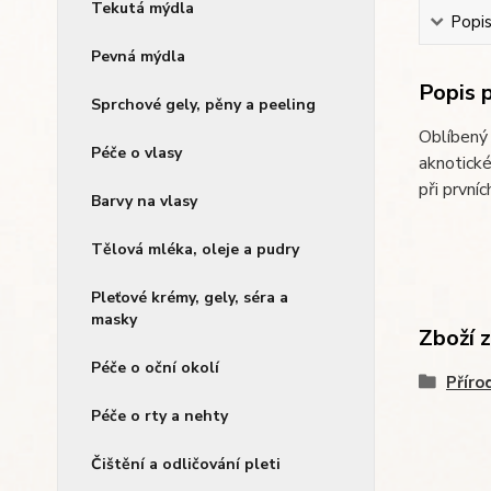
Tekutá mýdla
Popi
Pevná mýdla
Popis 
Sprchové gely, pěny a peeling
Oblíbený 
Péče o vlasy
aknotické
při prvníc
Barvy na vlasy
Tělová mléka, oleje a pudry
Pleťové krémy, gely, séra a
masky
Zboží 
Péče o oční okolí
Příro
Péče o rty a nehty
Čištění a odličování pleti