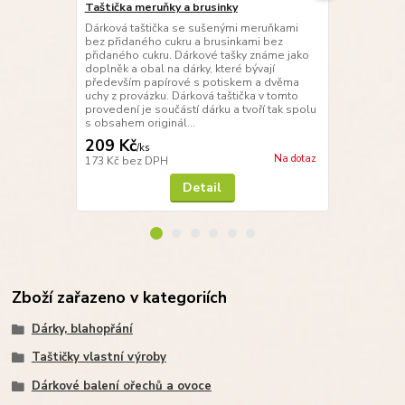
Taštička meruňky a brusinky
Taštička s 
Dárková taštička se sušenými meruňkami
Dárková tašt
bez přidaného cukru a brusinkami bez
arašídovým 
přidaného cukru. Dárkové tašky známe jako
jako doplněk 
doplněk a obal na dárky, které bývají
především p
především papírové s potiskem a dvěma
uchy z prová
uchy z provázku. Dárková taštička v tomto
provedení je 
provedení je součástí dárku a tvoří tak spolu
s obsahem or
s obsahem originál...
na v...
209 Kč
199 Kč
/
ks
/
ks
Na dotaz
173 Kč
bez DPH
164 Kč
bez 
Detail
Zboží zařazeno v kategoriích
Dárky, blahopřání
Taštičky vlastní výroby
Dárkové balení ořechů a ovoce