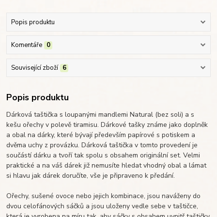
Popis produktu
Komentáře
0
Související zboží
6
Popis produktu
Dárková taštička s loupanými mandlemi Natural (bez soli) a s
kešu ořechy v polevě tiramisu. Dárkové tašky známe jako doplněk
a obal na dárky, které bývají především papírové s potiskem a
dvěma uchy z provázku. Dárková taštička v tomto provedení je
součástí dárku a tvoří tak spolu s obsahem originální set. Velmi
praktické a na váš dárek již nemusíte hledat vhodný obal a lámat
si hlavu jak dárek doručíte, vše je připraveno k předání.
Ořechy, sušené ovoce nebo jejich kombinace, jsou naváženy do
dvou celofánových sáčků a jsou uloženy vedle sebe v taštičce,
která je vyrobena na míru tak, aby sáčky s obsahem uvnitř taštičky