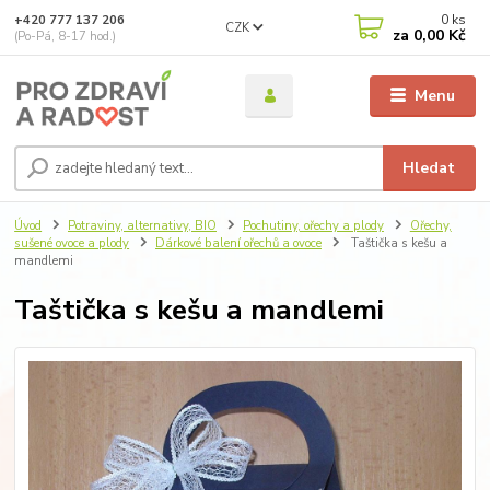
0
ks
+420 777 137 206
CZK
za
0,00 Kč
(Po-Pá, 8-17 hod.)
Menu
Hledat
Úvod
Potraviny, alternativy, BIO
Pochutiny, ořechy a plody
Ořechy,
sušené ovoce a plody
Dárkové balení ořechů a ovoce
Taštička s kešu a
mandlemi
Taštička s kešu a mandlemi