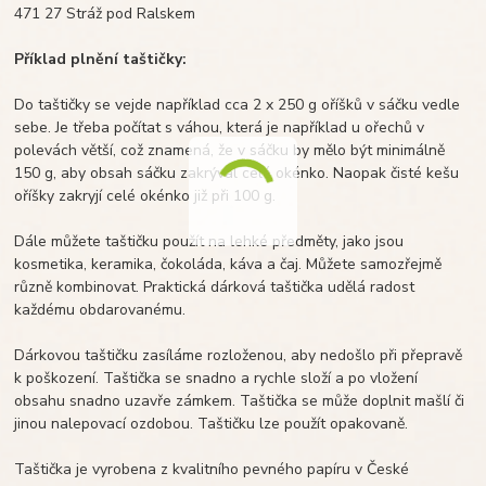
471 27 Stráž pod Ralskem
Příklad plnění taštičky:
Do taštičky se vejde například cca 2 x 250 g oříšků v sáčku vedle
sebe. Je třeba počítat s váhou, která je například u ořechů v
polevách větší, což znamená, že v sáčku by mělo být minimálně
150 g, aby obsah sáčku zakrýval celé okénko. Naopak čisté kešu
oříšky zakryjí celé okénko již při 100 g.
Dále můžete taštičku použít na lehké předměty, jako jsou
kosmetika, keramika, čokoláda, káva a čaj. Můžete samozřejmě
různě kombinovat. Praktická dárková taštička udělá radost
každému obdarovanému.
Dárkovou taštičku zasíláme rozloženou, aby nedošlo při přepravě
k poškození. Taštička se snadno a rychle složí a po vložení
obsahu snadno uzavře zámkem. Taštička se může doplnit mašlí či
jinou nalepovací ozdobou. Taštičku lze použít opakovaně.
Taštička je vyrobena z kvalitního pevného papíru v České