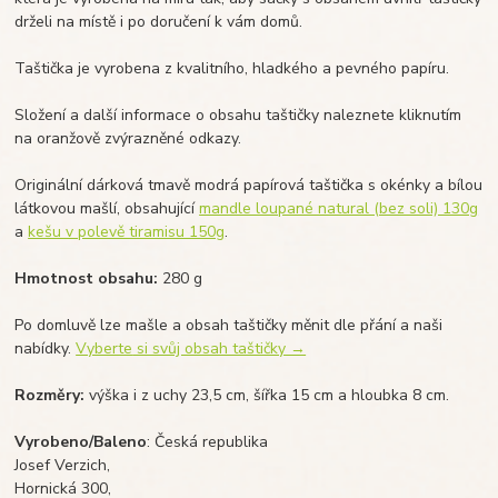
drželi na místě i po doručení k vám domů.
Taštička je vyrobena z kvalitního, hladkého a pevného papíru.
Složení a další informace o obsahu taštičky naleznete kliknutím
na oranžově zvýrazněné odkazy.
Originální dárková tmavě modrá papírová taštička s okénky a bílou
látkovou mašlí, obsahující
mandle loupané natural (bez soli) 130g
a
kešu v polevě tiramisu 150g
.
Hmotnost obsahu:
280 g
Po domluvě lze mašle a obsah taštičky měnit dle přání a naši
nabídky.
Vyberte
si svůj obsah taštičky →
Rozměry:
výška i z uchy 23,5 cm, šířka 15 cm a hloubka 8 cm.
Vyrobeno/Baleno
: Česká republika
Josef Verzich,
Hornická 300,