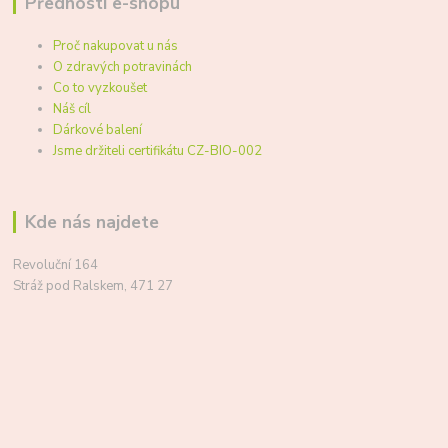
Přednosti e-shopu
Proč nakupovat u nás
O zdravých potravinách
Co to vyzkoušet
Náš cíl
Dárkové balení
Jsme držiteli certifikátu CZ-BIO-002
Kde nás najdete
Revoluční 164
Stráž pod Ralskem, 471 27