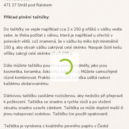
471 27 Stráž pod Ralskem
Příklad plnění taštičky:
Do taštičky se vejde například cca 2 x 250 g oříšků v sáčku vedle
sebe. Je třeba počítat s váhou, která je například u ořechů v
polevách větší, což znamená, že v sáčku by mělo být minimálně
150 g, aby obsah sáčku zakrýval celé okénko. Naopak čisté kešu
oříšky zakryjí celé okénko již při 100 g.
Dále můžete taštičku použít na lehké předměty, jako jsou
kosmetika, keramika, čokoláda, káva a čaj. Můžete samozřejmě
různě kombinovat. Praktická dárková taštička udělá radost
každému obdarovanému.
Dárkovou taštičku zasíláme rozloženou, aby nedošlo při přepravě
k poškození. Taštička se snadno a rychle složí a po vložení
obsahu snadno uzavře zámkem. Taštička se může doplnit mašlí či
jinou nalepovací ozdobou. Taštičku lze použít opakovaně.
Taštička je vyrobena z kvalitního pevného papíru v České