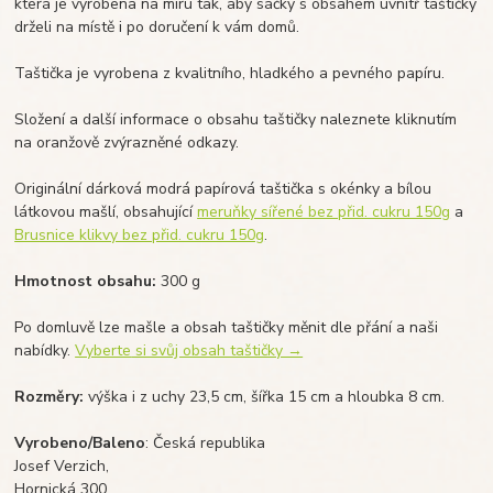
která je vyrobena na míru tak, aby sáčky s obsahem uvnitř taštičky
drželi na místě i po doručení k vám domů.
Taštička je vyrobena z kvalitního, hladkého a pevného papíru.
Složení a další informace o obsahu taštičky naleznete kliknutím
na oranžově zvýrazněné odkazy.
Originální dárková modrá papírová taštička s okénky a bílou
látkovou mašlí, obsahující
meruňky sířené bez přid. cukru 150g
a
Brusnice klikvy bez přid. cukru 150g
.
Hmotnost obsahu:
300 g
Po domluvě lze mašle a obsah taštičky měnit dle přání a naši
nabídky.
Vyberte
si svůj obsah taštičky →
Rozměry:
výška i z uchy 23,5 cm, šířka 15 cm a hloubka 8 cm.
Vyrobeno/Baleno
: Česká republika
Josef Verzich,
Hornická 300,