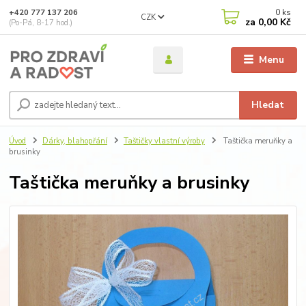
0
ks
+420 777 137 206
CZK
za
0,00 Kč
(Po-Pá, 8-17 hod.)
Menu
Hledat
Úvod
Dárky, blahopřání
Taštičky vlastní výroby
Taštička meruňky a
brusinky
Taštička meruňky a brusinky