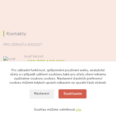
Kontakty
PRO ZDRAVÍ A RADOST
Josef Verzich
+420 777 137 206
(Po-Pá, 8-17 hod.)
Pro základní funkčnost, zpříjemnění používání webu, analytické
účely a v případě udělení souhlasu také pro účely cílení reklamy
info@prozdraviaradost.cz
využíváme soubory cookies. Nastavení vlastních preferencí
cookies můžete kdykoli upravit odkazem ve spodní části stránek.
Souhlasím
Nastavení
Souhlas můžete odmítnout
zde
.