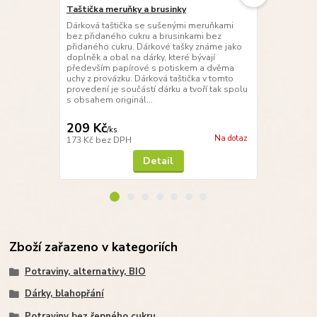
Taštička meruňky a brusinky
Taštička s 
Dárková taštička se sušenými meruňkami
Dárková tašt
bez přidaného cukru a brusinkami bez
arašídovým 
přidaného cukru. Dárkové tašky známe jako
jako doplněk 
doplněk a obal na dárky, které bývají
především p
především papírové s potiskem a dvěma
uchy z prová
uchy z provázku. Dárková taštička v tomto
provedení je 
provedení je součástí dárku a tvoří tak spolu
s obsahem or
s obsahem originál...
na v...
209 Kč
199 Kč
/
ks
/
ks
Na dotaz
173 Kč
bez DPH
164 Kč
bez 
Detail
Zboží zařazeno v kategoriích
Potraviny, alternativy, BIO
Dárky, blahopřání
Potraviny bez řepného cukru