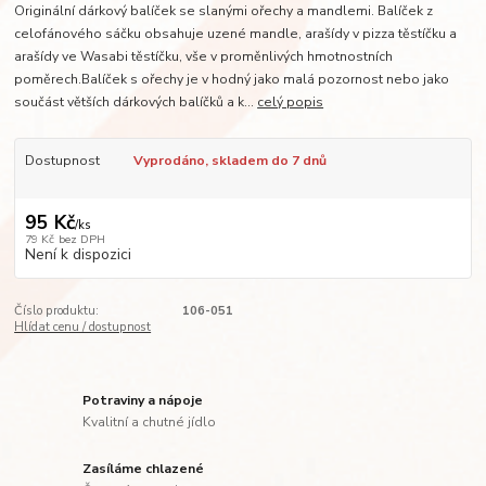
Originální dárkový balíček se slanými ořechy a mandlemi. Balíček z
celofánového sáčku obsahuje uzené mandle, arašídy v pizza těstíčku a
arašídy ve Wasabi těstíčku, vše v proměnlivých hmotnostních
poměrech.Balíček s ořechy je v hodný jako malá pozornost nebo jako
součást větších dárkových balíčků a k...
celý popis
Dostupnost
Vyprodáno, skladem do 7 dnů
95 Kč
/
ks
79 Kč
bez DPH
Není k dispozici
Číslo produktu:
106-051
Hlídat cenu / dostupnost
Potraviny a nápoje
Kvalitní a chutné jídlo
Zasíláme chlazené