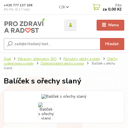
0
ks
+420 777 137 206
CZK
za
0,00 Kč
(Po-Pá, 8-17 hod.)
Menu
Hledat
Úvod
Potraviny, alternativy, BIO
Pochutiny, ořechy a plody
Ořechy,
sušené ovoce a plody
Dárkové balení ořechů a ovoce
Balíček s ořechy
slaný
Balíček s ořechy slaný