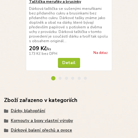
Taštička meruňky a brusinky
Taštička s 
Dárková taštička se sušenými meruňkami
Dárková tašt
bez přidaného cukru a brusinkami bez
arašídovým 
přidaného cukru. Dárkové tašky známe jako
jako doplněk 
doplněk a obal na dárky, které bývají
především p
především papírové s potiskem a dvěma
uchy z prová
uchy z provázku. Dárková taštička v tomto
provedení je 
provedení je součástí dárku a tvoří tak spolu
s obsahem or
s obsahem originál...
na v...
209 Kč
199 Kč
/
ks
/
ks
Na dotaz
173 Kč
bez DPH
164 Kč
bez 
Detail
Zboží zařazeno v kategoriích
Dárky, blahopřání
Kornouty a boxy vlastní výroby
Dárkové balení ořechů a ovoce