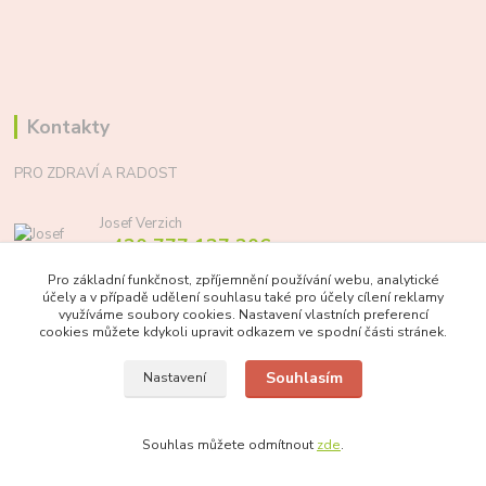
Kontakty
PRO ZDRAVÍ A RADOST
Josef Verzich
+420 777 137 206
(Po-Pá, 8-17 hod.)
Pro základní funkčnost, zpříjemnění používání webu, analytické
účely a v případě udělení souhlasu také pro účely cílení reklamy
info@prozdraviaradost.cz
využíváme soubory cookies. Nastavení vlastních preferencí
cookies můžete kdykoli upravit odkazem ve spodní části stránek.
Souhlasím
Nastavení
Souhlas můžete odmítnout
zde
.