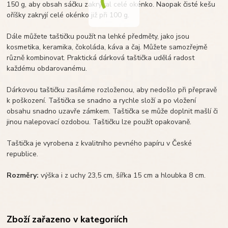
150 g, aby obsah sáčku zakrýval celé okénko. Naopak čisté kešu
oříšky zakryjí celé okénko již při 100 g.
Dále můžete taštičku použít na lehké předměty, jako jsou
kosmetika, keramika, čokoláda, káva a čaj. Můžete samozřejmě
různě kombinovat. Praktická dárková taštička udělá radost
každému obdarovanému.
Dárkovou taštičku zasíláme rozloženou, aby nedošlo při přepravě
k poškození. Taštička se snadno a rychle složí a po vložení
obsahu snadno uzavře zámkem. Taštička se může doplnit mašlí či
jinou nalepovací ozdobou. Taštičku lze použít opakovaně.
Taštička je vyrobena z kvalitního pevného papíru v České
republice.
Rozměry:
výška i z uchy 23,5 cm, šířka 15 cm a hloubka 8 cm.
Zboží zařazeno v kategoriích