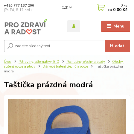
0
ks
+420 777 137 206
CZK
za
0,00 Kč
(Po-Pá, 8-17 hod.)
Menu
Hledat
Úvod
Potraviny, alternativy, BIO
Pochutiny, ořechy a plody
Ořechy,
sušené ovoce a plody
Dárkové balení ořechů a ovoce
Taštička prázdná
modrá
Taštička prázdná modrá