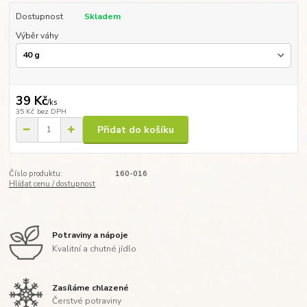
Dostupnost
Skladem
Výběr váhy
39 Kč
/
ks
35 Kč
bez DPH
Přidat do košíku
Číslo produktu:
160-016
Hlídat cenu / dostupnost
Potraviny a nápoje
Kvalitní a chutné jídlo
Zasíláme chlazené
Čerstvé potraviny