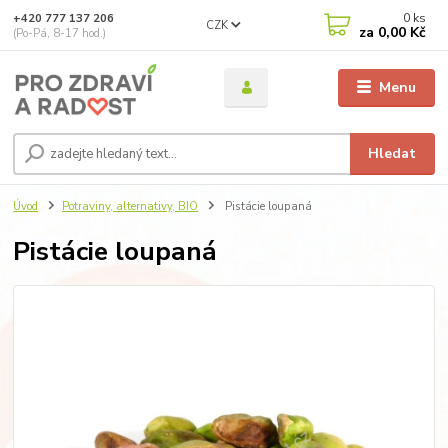
0
ks
+420 777 137 206
CZK
za
0,00 Kč
(Po-Pá, 8-17 hod.)
Menu
Hledat
Úvod
Potraviny, alternativy, BIO
Pistácie loupaná
Pistácie loupaná