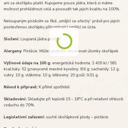
ani za skořápku platit. Kupujeme pouze jádra, která si máme
možnost prohlédnout celá a posoudit tak jejich kvalitu na 100%.
Neloupaným pistáciím se říká „smějící se ořechy“ právě pro jejich
pootevřenou skořápku přípomínající smějící se ústa.
Složení:
Loupaná jádra pistácií
Alergeny
: Pistácie. Může ojediněle obsahovat úlomky skořápek.
Výživové údaje na 100 g:
energetická hodnota: 2 405 kJ / 581
kcal;tuky: 52 g;nasycené mastné kyseliny: 8,6 g; sacharidy: 12 g;
cukry: 10 g; vláknina: 10 g, bílkoviny: 20 g;sůl: 0,01 g.
Návod k přípravě:
K přímé spotřebě.
Skladování:
Skladujte při teplotě 15 - 18°C a při relativní vlhkosti
vzduchu do 70%.
Legislativní zařazení:
suché skořápkové plody – pistácie