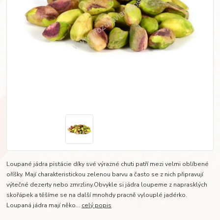
Loupané jádra pistácie díky své výrazné chuti patří mezi velmi oblíbené
oříšky. Mají charakteristickou zelenou barvu a často se z nich připravují
výtečné dezerty nebo zmrzliny.Obvykle si jádra loupeme z naprasklých
skořápek a těšíme se na další mnohdy pracně vylouplé jadérko.
Loupaná jádra mají něko...
celý popis