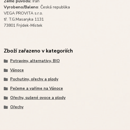
Země původu:
Írán
Vyrobeno/Baleno
: Česká republika
VEGA PROVITA s.r.o.
tř. T.G.Masaryka 1131
73801 Frýdek-Místek
Zboží zařazeno v kategoriích
Potraviny, alternativy, BIO
Vánoce
Pochutiny, ořechy a plody
Pečeme a vaříme na Vánoce
Ořechy, sušené ovoce a plody
Ořechy