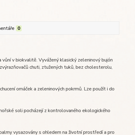
entáře
0
 vůní v biokvalitě. Vyvážený klasický zeleninový bujón
 zvýrazňovačů chuti, ztužených tuků, bez cholesterolu,
dochucení omáček a zeleninových pokrmů. Lze použít i do
 mořské soli pocházejí z kontrolovaného ekologického
u palmy vysazovány s ohledem na životní prostředí a pro