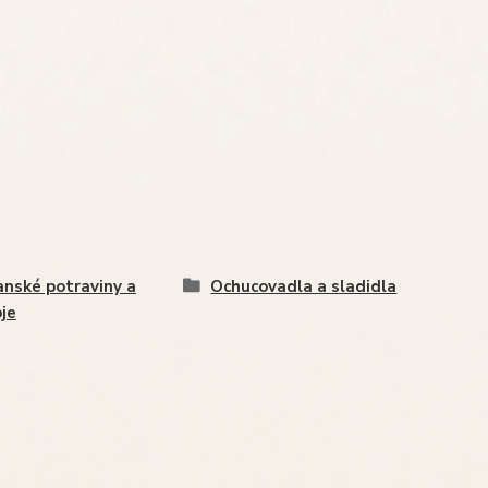
nské potraviny a
Ochucovadla a sladidla
je