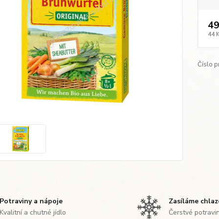
49
44 
Číslo p
Potraviny a nápoje
Zasíláme chla
Kvalitní a chutné jídlo
Čerstvé potravi