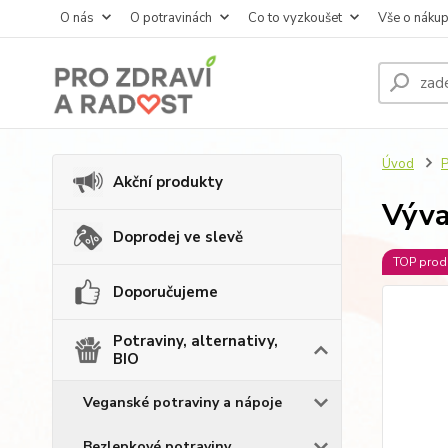
O nás
O potravinách
Co to vyzkoušet
Vše o náku
Úvod
P
Akční produkty
Výva
Doprodej ve slevě
TOP prod
Doporučujeme
Potraviny, alternativy,
BIO
Veganské potraviny a nápoje
Bezlepkové potraviny