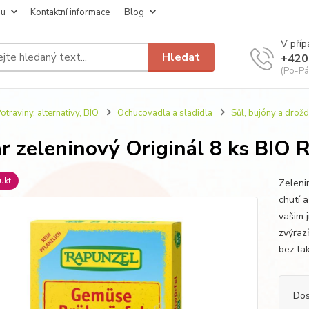
pu
Kontaktní informace
Blog
V příp
Hledat
+420
(Po-Pá
otraviny, alternativy, BIO
Ochucovadla a sladidla
Sůl, bujóny a drožd
r zeleninový Originál 8 ks BI
ukt
Zeleni
chutí 
vašim j
zvýraz
bez lak
Dos