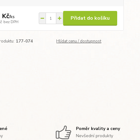
 Kč
/
ks
Přidat do košíku
Kč
bez DPH
roduktu:
177-074
Hlídat cenu / dostupnost
zené
Poměr kvality a ceny
ny
Nevšední produkty