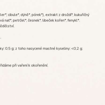
, cibule*, dýně*, pórek*), extrakt z droždí*, kukuřičný
á nať*, petržel*, česnek*, libeček kořen*, fenykl*.
ědělství.
.
ky: 0,5 g; z toho nasycené mastné kyseliny: <0,2 g;
řidáme při vaření k okořenění.