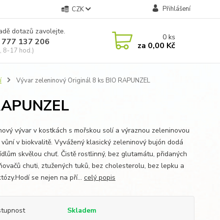
Přihlášení
CZK
adě dotazů zavolejte.
0
ks
 777 137 206
za
0,00 Kč
, 8-17 hod.)
í
Vývar zeleninový Originál 8 ks BIO RAPUNZEL
O RAPUNZEL
nový vývar v kostkách s mořskou solí a výraznou zeleninovou
a vůní v biokvalitě. Vyvážený klasický zeleninový bujón dodá
ídlům skvělou chuť. Čistě rostlinný, bez glutamátu, přidaných
ňovačů chuti, ztužených tuků, bez cholesterolu, bez lepku a
tózy.Hodí se nejen na pří...
celý popis
tupnost
Skladem