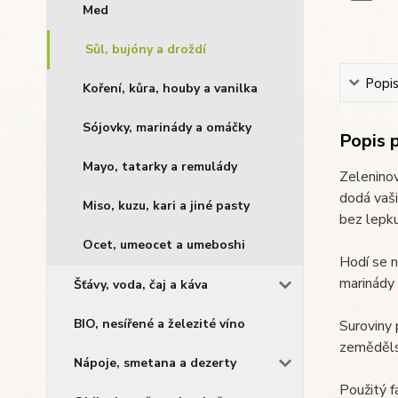
Med
Sůl, bujóny a droždí
Popi
Koření, kůra, houby a vanilka
Sójovky, marinády a omáčky
Popis 
Mayo, tatarky a remulády
Zeleninov
dodá vaši
Miso, kuzu, kari a jiné pasty
bez lepku
Ocet, umeocet a umeboshi
Hodí se n
marinády 
Šťávy, voda, čaj a káva
BIO, nesířené a železité víno
Suroviny 
zeměděls
Nápoje, smetana a dezerty
Použitý f