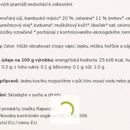
ových plantáží nedochází k odlesnění.
mořská sůl, bambucké máslo* 20 %, zelenina* 11 % (mrkev*, celer*
lunečnicový olej*, kurkuma*, muškátový květ*, libeček* nať, celerov
složky označené * pocházejí z kontrolovaného ekologického zem
y:
Celer. Může obsahovat stopy vajec, lepku, mléka, hořčice a sóji
 údaje na 100 g výrobku:
energetická hodnota: 25 kJ/6 kcal; tu
 0,3 g; z toho cukry: 0,1 g; bílkoviny: 0,1 g; sůl: 1,0 g.
přípravě:
Jednu kostku rozpustíme v půl litru vroucí vody nebo p
ní:
Skladujte v suchu a chladu.
é produkty značky Rapunzel
tifikovány kontrolním orgánem DE-ÖKO-006.
tví EU / mimo EU