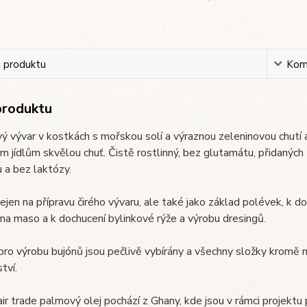
s produktu
Kom
produktu
ý vývar v kostkách s mořskou solí a výraznou zeleninovou chutí a
m jídlům skvělou chuť. Čistě rostlinný, bez glutamátu, přidaných
 a bez laktózy.
ejen na přípravu čirého vývaru, ale také jako základ polévek, k 
na maso a k dochucení bylinkové rýže a výrobu dresingů.
pro výrobu bujónů jsou pečlivě vybírány a všechny složky kromě
tví.
air trade palmový olej pochází z Ghany, kde jsou v rámci projekt