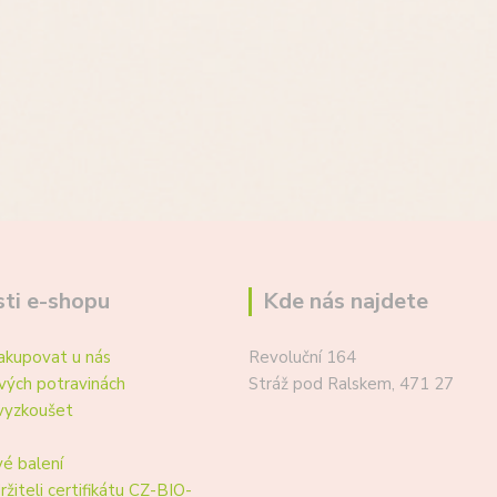
ti e-shopu
Kde nás najdete
akupovat u nás
Revoluční 164
vých potravinách
Stráž pod Ralskem, 471 27
vyzkoušet
é balení
ržiteli certifikátu CZ-BIO-