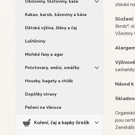
Obiloviny, těstoviny, kaše
získání n
Kakao, karob, kávoviny a káva
Složení:
škrob*, s
Dětská výživa, šťávy a čaj
Všechny 
Luštěniny
Alergen
Mořské řasy a agar
Výživové
Polotovary, směsi, omáčky
sacharidy:
Housky, bagety a chléb
Návod k 
Doplňky stravy
Skladová
Pečení na Vánoce
Organick
jsou cer
Koření, čaj a kapky Grešík
Zeměděls