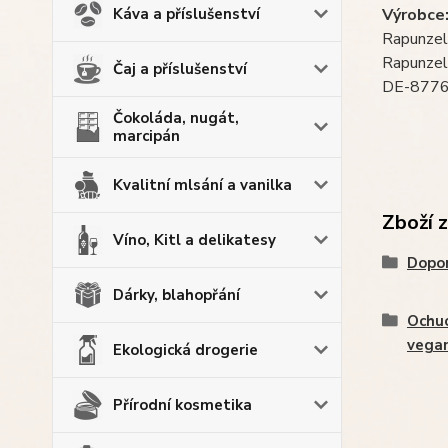
Výrobce
Káva a příslušenství
Rapunzel
Rapunzels
Čaj a příslušenství
DE-8776
Čokoláda, nugát,
marcipán
Kvalitní mlsání a vanilka
Zboží 
Víno, Kitl a delikatesy
Dopo
Dárky, blahopřání
Ochuc
vega
Ekologická drogerie
Přírodní kosmetika