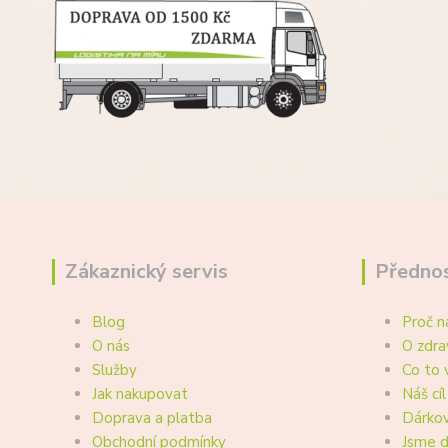
Zákaznický servis
Přednos
Blog
Proč n
O nás
O zdra
Služby
Co to 
Jak nakupovat
Náš cíl
Doprava a platba
Dárkov
Obchodní podmínky
Jsme d