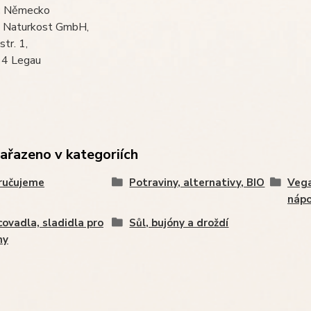
:
Německo
 Naturkost GmbH,
tr. 1,
4 Legau
zařazeno v kategoriích
ručujeme
Potraviny, alternativy, BIO
Vega
nápo
ovadla, sladidla pro
Sůl, bujóny a droždí
ny