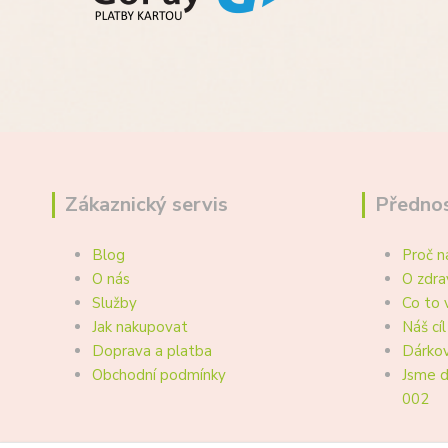
Zákaznický servis
Přednos
Blog
Proč n
O nás
O zdra
Služby
Co to 
Jak nakupovat
Náš cíl
Doprava a platba
Dárkov
Obchodní podmínky
Jsme d
002