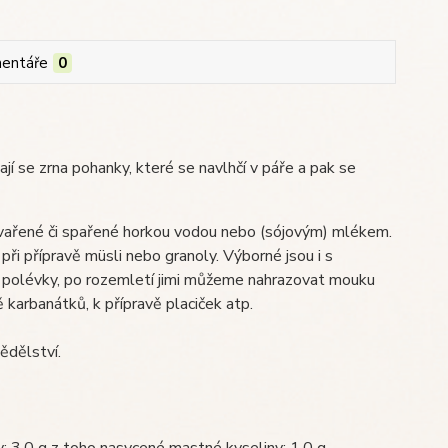
entáře
0
jí se zrna pohanky, které se navlhčí v páře a pak se
ařené či spařené horkou vodou nebo (sójovým) mlékem.
i přípravě müsli nebo granoly. Výborné jsou i s
o polévky, po rozemletí jimi můžeme nahrazovat mouku
 karbanátků, k přípravě placiček atp.
ědělství.
: 3,0 g z toho nasycené mastné kyseliny: 1,0 g,