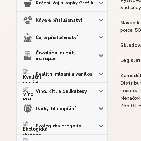
Koření, čaj a kapky Grešík
Sacharidy:
Káva a příslušenství
Návod k 
porce: 50
Čaj a příslušenství
Skladová
Čokoláda, nugát,
marcipán
Legislati
Kvalitní mlsání a vanilka
Zeměděl
Distribu
Country Li
Víno, Kitl a delikatesy
Nenačovi
266 01 B
Dárky, blahopřání
Ekologická drogerie