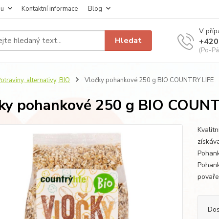
pu
Kontaktní informace
Blog
V příp
Hledat
+420
(Po-Pá
otraviny, alternativy, BIO
Vločky pohankové 250 g BIO COUNTRY LIFE
ky pohankové 250 g BIO COUNT
Kvalit
získáva
Pohank
Pohank
povaře
Dos