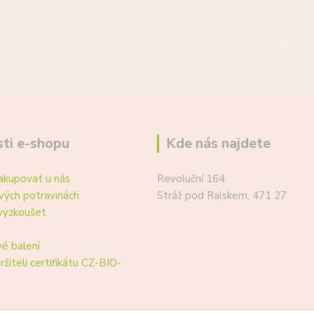
ti e-shopu
Kde nás najdete
akupovat u nás
Revoluční 164
vých potravinách
Stráž pod Ralskem, 471 27
vyzkoušet
é balení
ržiteli certifikátu CZ-BIO-