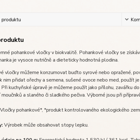
s produktu
Kom
produktu
jemné pohankové vločky v biokvalitě. Pohankové vločky se získáva
ohanka je vysoce nutričně a dieteticky hodnotná plodina.
é vločky můžeme konzumovat buďto syrové nebo opražené, pov
nim přidat ořechy a semena, sušené ovoce nebo med, použít je př
 Při kuchyňské úpravě je můžeme použít jako přílohu, zavářku d
í moučníků a slaného či sladkého pečiva. Výborné jsou při přípravě
Vločky pohankové*, *produkt kontrolovaného ekologického zem
y:
Výrobek může obsahovat stopy lepku.
 údaje na 100 g:
Energetická hodnota 1 530 kJ / 361 kcal, Tuky