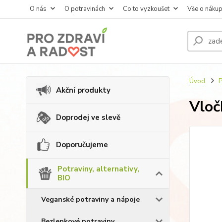
O nás
O potravinách
Co to vyzkoušet
Vše o náku
Úvod
P
Akční produkty
Vloč
Doprodej ve slevě
Doporučujeme
Potraviny, alternativy,
BIO
Veganské potraviny a nápoje
Bezlepkové potraviny