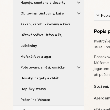
Nápoje, smetana a dezerty
Obiloviny, těstoviny, kaše
Popi
Kakao, karob, kávoviny a káva
Popis 
Dětská výživa, šťávy a čaj
Kvalitní 
Luštěniny
lisuje. P
Pohankov
Mořské řasy a agar
Můžeme k 
Polotovary, směsi, omáčky
jogurtem.
při pečen
Housky, bagety a chléb
Složení:
Doplňky stravy
Alergen
Pečení na Vánoce
Výživové