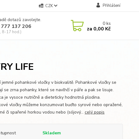
Přihlášení
CZK
adě dotazů zavolejte.
0
ks
 777 137 206
za
0,00 Kč
, 8-17 hod.)
RY LIFE
ní jemné pohankové vločky v biokvalitě. Pohankové vločky se
jí se zrna pohanky, které se navlhčí v páře a pak se lisuje.
a je vysoce nutričně a dieteticky hodnotná plodina.
ové vločky můžeme konzumovat buďto syrové nebo opražené,
né či spařené horkou vodou nebo (sójový...
celý popis
tupnost
Skladem