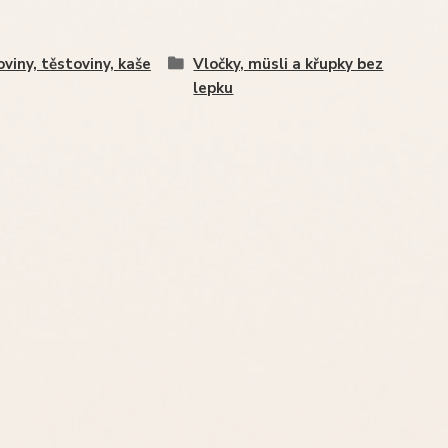
oviny, těstoviny, kaše
Vločky, müsli a křupky bez
lepku