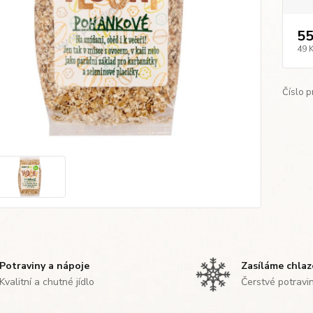
55
49 
Číslo p
Potraviny a nápoje
Zasíláme chla
Kvalitní a chutné jídlo
Čerstvé potravi