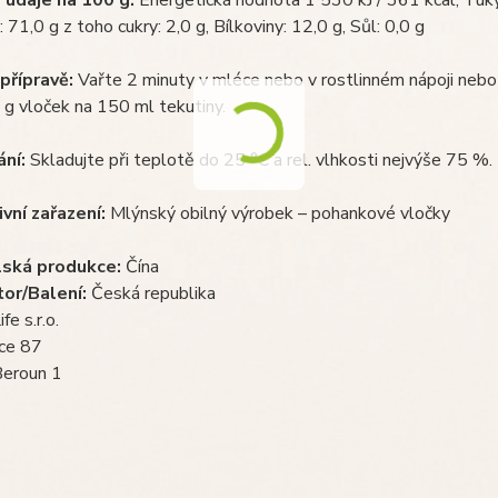
 71,0 g z toho cukry: 2,0 g, Bílkoviny: 12,0 g, Sůl: 0,0 g
přípravě:
Vařte 2 minuty v mléce nebo v rostlinném nápoji nebo j
 g vloček na 150 ml tekutiny.
ní:
Skladujte při teplotě do 25 °C a rel. vlhkosti nejvýše 75 %.
vní zařazení:
Mlýnský obilný výrobek – pohankové vločky
ská produkce:
Čína
tor/Balení:
Česká republika
fe s.r.o.
ce 87
eroun 1