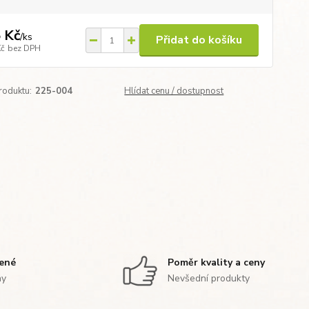
 Kč
/
ks
Přidat do košíku
Kč
bez DPH
roduktu:
225-004
Hlídat cenu / dostupnost
zené
Poměr kvality a ceny
ny
Nevšední produkty