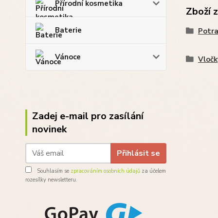
Přírodní kosmetika
Zboží 
Baterie
Potra
Vánoce
Vločk
Zadej e-mail pro zasílání
novinek
Přihlásit se
Souhlasím se
zpracováním osobních údajů
za účelem
rozesílky newsletteru.