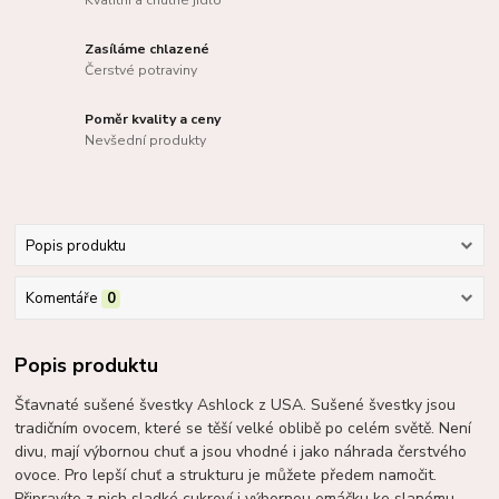
Kvalitní a chutné jídlo
Zasíláme chlazené
Čerstvé potraviny
Poměr kvality a ceny
Nevšední produkty
Popis produktu
Komentáře
0
Popis produktu
Šťavnaté sušené švestky Ashlock z USA. Sušené švestky jsou
tradičním ovocem, které se těší velké oblibě po celém světě. Není
divu, mají výbornou chuť a jsou vhodné i jako náhrada čerstvého
ovoce. Pro lepší chuť a strukturu je můžete předem namočit.
Připravíte z nich sladké cukroví i výbornou omáčku ke slanému