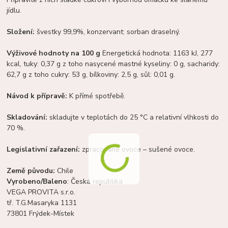
jídlu.
Složení:
švestky 99,9%, konzervant: sorban draselný.
Výživové hodnoty na 100 g
Energetická hodnota: 1163 kJ, 277
kcal, tuky: 0,37 g z toho nasycené mastné kyseliny: 0 g, sacharidy:
62,7 g z toho cukry: 53 g, bílkoviny: 2,5 g, sůl: 0,01 g.
Návod k přípravě:
K přímé spotřebě.
Skladování:
skladujte v teplotách do 25 °C a relativní vlhkosti do
70 %.
Legislativní zařazení:
zpracované ovoce – sušené ovoce.
Země původu:
Chile
Vyrobeno/Baleno
: Česká republika
VEGA PROVITA s.r.o.
tř. T.G.Masaryka 1131
73801 Frýdek-Místek