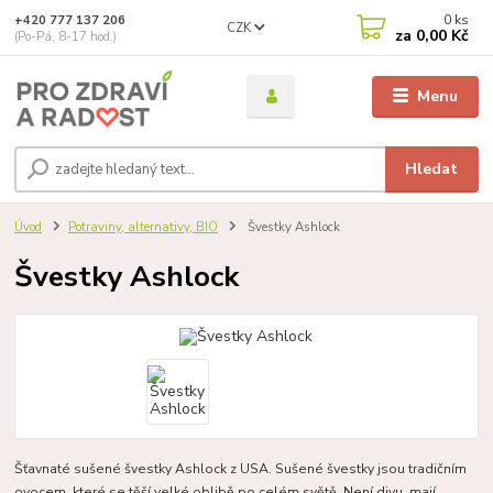
0
ks
+420 777 137 206
CZK
za
0,00 Kč
(Po-Pá, 8-17 hod.)
Menu
Hledat
Úvod
Potraviny, alternativy, BIO
Švestky Ashlock
Švestky Ashlock
Šťavnaté sušené švestky Ashlock z USA. Sušené švestky jsou tradičním
ovocem, které se těší velké oblibě po celém světě. Není divu, mají