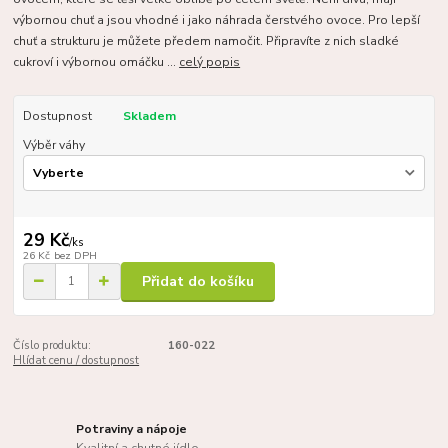
výbornou chuť a jsou vhodné i jako náhrada čerstvého ovoce. Pro lepší
chuť a strukturu je můžete předem namočit. Připravíte z nich sladké
cukroví i výbornou omáčku ...
celý popis
Dostupnost
Skladem
Výběr váhy
29 Kč
/
ks
26 Kč
bez DPH
Přidat do košíku
Číslo produktu:
160-022
Hlídat cenu / dostupnost
Potraviny a nápoje