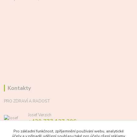
Kontakty
PRO ZDRAVÍ A RADOST
Josef Verzich
+420 777 137 206
(Po-Pá, 8-17 hod.)
Pro základní funkčnost, zpříjemnění používání webu, analytické
účely a v případě udělení souhlasu také pro účely cílení reklamy