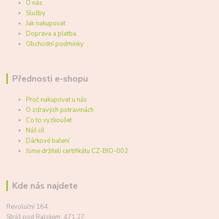
O nás
Služby
Jak nakupovat
Doprava a platba
Obchodní podmínky
Přednosti e-shopu
Proč nakupovat u nás
O zdravých potravinách
Co to vyzkoušet
Náš cíl
Dárkové balení
Jsme držiteli certifikátu CZ-BIO-002
Kde nás najdete
Revoluční 164
Stráž pod Ralskem, 471 27