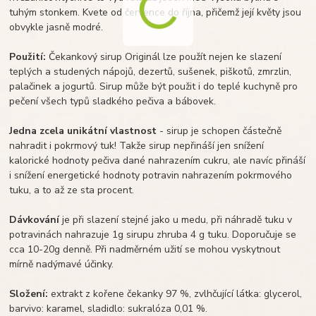
tuhým stonkem. Kvete od července do října, přičemž její květy jsou
obvykle jasně modré.
Použití:
Čekankový sirup Originál lze použít nejen ke slazení
teplých a studených nápojů, dezertů, sušenek, piškotů, zmrzlin,
palačinek a jogurtů. Sirup může být použit i do teplé kuchyně pro
pečení všech typů sladkého pečiva a bábovek.
Jedna zcela unikátní vlastnost
- sirup je schopen částečně
nahradit i pokrmový tuk! Takže sirup nepřináší jen snížení
kalorické hodnoty pečiva dané nahrazením cukru, ale navíc přináší
i snížení energetické hodnoty potravin nahrazením pokrmového
tuku, a to až ze sta procent.
Dávkování
je při slazení stejné jako u medu, při náhradě tuku v
potravinách nahrazuje 1g sirupu zhruba 4 g tuku. Doporučuje se
cca 10-20g denně. Při nadměrném užití se mohou vyskytnout
mírně nadýmavé účinky.
Složení:
extrakt z kořene čekanky 97 %, zvlhčující látka: glycerol,
barvivo: karamel, sladidlo: sukralóza 0,01 %.