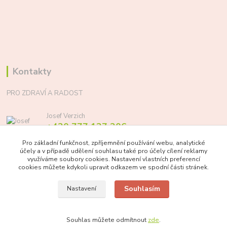
Kontakty
PRO ZDRAVÍ A RADOST
Josef Verzich
+420 777 137 206
(Po-Pá, 8-17 hod.)
Pro základní funkčnost, zpříjemnění používání webu, analytické
účely a v případě udělení souhlasu také pro účely cílení reklamy
info@prozdraviaradost.cz
využíváme soubory cookies. Nastavení vlastních preferencí
cookies můžete kdykoli upravit odkazem ve spodní části stránek.
Souhlasím
Nastavení
Souhlas můžete odmítnout
zde
.