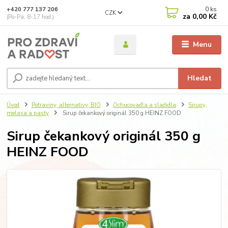
0
ks
+420 777 137 206
CZK
za
0,00 Kč
(Po-Pá, 8-17 hod.)
Menu
Hledat
Úvod
Potraviny, alternativy, BIO
Ochucovadla a sladidla
Sirupy,
melasa a pasty
Sirup čekankový originál 350 g HEINZ FOOD
Sirup čekankový originál 350 g
HEINZ FOOD