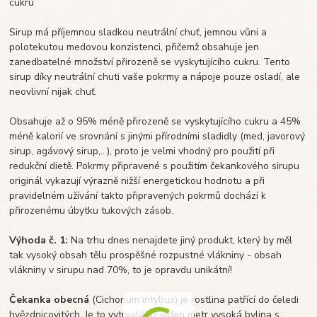
cukru
Sirup má příjemnou sladkou neutrální chuť, jemnou vůni a
polotekutou medovou konzistenci, přičemž obsahuje jen
zanedbatelné množství přirozeně se vyskytujícího cukru. Tento
sirup díky neutrální chuti vaše pokrmy a nápoje pouze osladí, ale
neovlivní nijak chuť.
Obsahuje až o 95% méně přirozeně se vyskytujícího cukru a 45%
méně kalorií ve srovnání s jinými přírodními sladidly (med, javorový
sirup, agávový sirup,…), proto je velmi vhodný pro použití při
redukční dietě. Pokrmy připravené s použitím čekankového sirupu
originál vykazují výrazně nižší energetickou hodnotu a při
pravidelném užívání takto připravených pokrmů dochází k
přirozenému úbytku tukových zásob.
Výhoda č. 1:
Na trhu dnes nenajdete jiný produkt, který by měl
tak vysoký obsah tělu prospěšné rozpustné vlákniny - obsah
vlákniny v sirupu nad 70%, to je opravdu unikátní!
Čekanka obecná
(Cichorium intybus) je rostlina patřící do čeledi
hvězdnicovitých. Je to vytrvalá až jeden metr vysoká bylina s