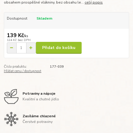
obsahem prospěšné vlákniny, bez obsahu le...
celý popis
Dostupnost
Skladem
139 Kč
/
ks
124 Kč
bez DPH
Přidat do košíku
Číslo produktu:
177-039
Hlídat cenu / dostupnost
Potraviny a nápoje
Kvalitní a chutné jídlo
Zasíláme chlazené
Čerstvé potraviny