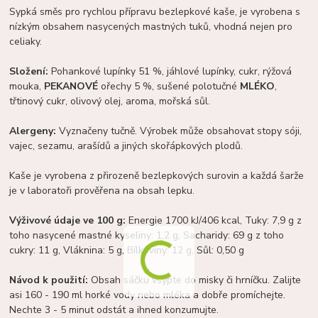
Sypká směs pro rychlou přípravu bezlepkové kaše, je vyrobena s
nízkým obsahem nasycených mastných tuků, vhodná nejen pro
celiaky.
Složení:
Pohankové lupínky 51 %, jáhlové lupínky, cukr, rýžová
mouka,
PEKANOVÉ
ořechy 5 %, sušené polotučné
MLÉKO
,
třtinový cukr, olivový olej, aroma, mořská sůl.
Alergeny:
Vyznačeny tučně. Výrobek může obsahovat stopy sóji,
vajec, sezamu, arašídů a jiných skořápkových plodů.
Kaše je vyrobena z přirozeně bezlepkových surovin a každá šarže
je v laboratoři prověřena na obsah lepku.
Výživové údaje ve 100 g:
Energie 1700 kJ/406 kcal, Tuky: 7,9 g z
toho nasycené mastné kyseliny: 1,2 g, Sacharidy: 69 g z toho
cukry: 11 g, Vláknina: 5 g, Bílkoviny: 12 g, Sůl: 0,50 g
Návod k použití:
Obsah sáčku vsypte do misky či hrníčku. Zalijte
asi 160 - 190 ml horké vody nebo mléka a dobře promíchejte.
Nechte 3 - 5 minut odstát a ihned konzumujte.