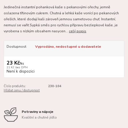
Jedinečná instantní pohanková kaše s pekanovými ořechy, jemně
oslazena třtinovým cukrem. Chutná a lehká kaše vonící po pekanových
ořeších, které dodají kaši zároveň jemnou sametovou chuť. Instantní,
nemusí se vařit.Sypká směs pro rychlou přípravu bezlepkové kaše, je
vyrobena s nízkým obsahem nasycen...
celý popis
Dostupnost
Vyprodáno, nedostupné u dodavatele
23 Kč
/
ks
21 Kč
bez DPH
Není k dispozici
Číslo produktu:
230-104
Hlídat cenu / dostupnost
Potraviny a nápoje
Kvalitní a chutné jídlo