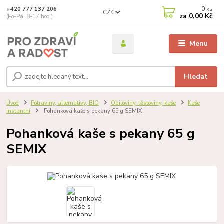
0
ks
+420 777 137 206
CZK
za
0,00 Kč
(Po-Pá, 8-17 hod.)
Menu
Hledat
Úvod
Potraviny, alternativy, BIO
Obiloviny, těstoviny, kaše
Kaše
instantní
Pohanková kaše s pekany 65 g SEMIX
Pohanková kaše s pekany 65 g
SEMIX