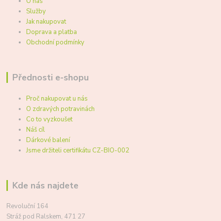
O nás
Služby
Jak nakupovat
Doprava a platba
Obchodní podmínky
Přednosti e-shopu
Proč nakupovat u nás
O zdravých potravinách
Co to vyzkoušet
Náš cíl
Dárkové balení
Jsme držiteli certifikátu CZ-BIO-002
Kde nás najdete
Revoluční 164
Stráž pod Ralskem, 471 27