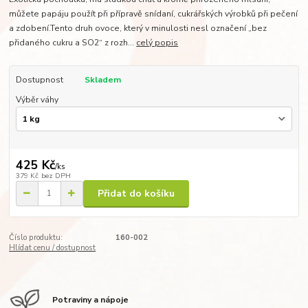
můžete papáju použít při přípravě snídaní, cukrářských výrobků při pečení
a zdobení.Tento druh ovoce, který v minulosti nesl označení „bez
přidaného cukru a SO2“ z rozh...
celý popis
Dostupnost
Skladem
Výběr váhy
425 Kč
/
ks
379 Kč
bez DPH
Přidat do košíku
Číslo produktu:
160-002
Hlídat cenu / dostupnost
Potraviny a nápoje