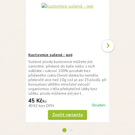
Kustovnice sušená - goji
VITAL směs 
Sušené plody kustovnice můžete jíst
Velmi oblíb
samotné, přidané do kaše nebo z nich
řepného cukr
uděláte i cukroví. 100% produkt bez
pro všechny, k
přidaného cukru.Denní dávka by neměla
potraviny s 
překročit více než 10g což je asi 15 plodů, při
toho nejlepš
konzumaci většího množství vyloučí
jen tak mlsat
organismus z těla přebytečné látky bez
snídaňových 
užitku, plody můžeme jíst jen t...
ovoce a kešu 
45 Kč
59 Kč
/
ks
/
ks
Skladem
40 Kč
bez DPH
53 Kč
bez D
Zvolit variantu