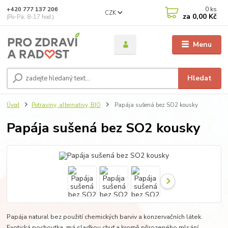
0
ks
+420 777 137 206
CZK
za
0,00 Kč
(Po-Pá, 8-17 hod.)
Menu
Hledat
Úvod
Potraviny, alternativy, BIO
Papája sušená bez SO2 kousky
Papája sušená bez SO2 kousky
Papája natural bez použití chemických barviv a konzervačních látek.
Exotická pochoutka, má sladkou chuť a kromě přirozeného mlsání,