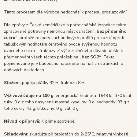
Tímto procesem dle výrobce nedochází k procesu proslazování.
Dle zprávy z České zemědělské a potravinářské inspekce takto
zpracované potraviny nemohou nést označení
„bez přidaného
cukru“
, protože rozbory sacharidových profilů prokazují oproti
tabulkovým hodnotám čerstvého ovoce zvýšenou hodnotu
ovocného cukru – fruktózy. Z výše zmíněného důvodu došlo k
přejmenování všech těchto položek na
„bez SO2“
. Takto
pojmenované je v budoucnu naleznete na našich stránkách a
daňových dokladech.
Složení:
papája plátky 92%, fruktóza 8%.
Výživové údaje na 100 g
: energetická hodnota: 1549 kJ, 370 kcal,
tuky: 0 g z toho nasycené mastné kyseliny: 0 g, sacharidy: 93 g z
toho cukry: 42 g, bílkoviny: 0 g, sůl: 0 g.
Návod k přípravě:
K přímé spotřebě.
Skladování
: skladujte při teplotách do 2-25°C, relativní vlhkosti