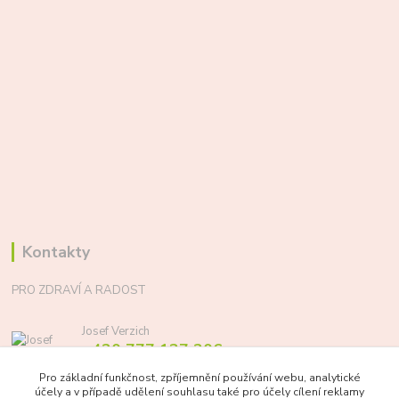
Kontakty
PRO ZDRAVÍ A RADOST
Josef Verzich
+420 777 137 206
(Po-Pá, 8-17 hod.)
Pro základní funkčnost, zpříjemnění používání webu, analytické
účely a v případě udělení souhlasu také pro účely cílení reklamy