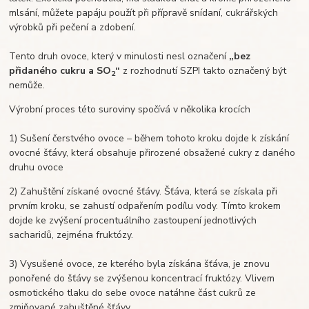
mlsání, můžete papáju použít při přípravě snídaní, cukrářských
výrobků při pečení a zdobení.
Tento druh ovoce, který v minulosti nesl označení
„bez
přidaného cukru a SO
“
z rozhodnutí SZPI takto označený být
2
nemůže.
Výrobní proces této suroviny spočívá v několika krocích
1) Sušení čerstvého ovoce – během tohoto kroku dojde k získání
ovocné šťávy, která obsahuje přirozené obsažené cukry z daného
druhu ovoce
2) Zahuštění získané ovocné šťávy. Šťáva, která se získala při
prvním kroku, se zahustí odpařením podílu vody. Tímto krokem
dojde ke zvýšení procentuálního zastoupení jednotlivých
sacharidů, zejména fruktózy.
3) Vysušené ovoce, ze kterého byla získána šťáva, je znovu
ponořené do šťávy se zvýšenou koncentrací fruktózy. Vlivem
osmotického tlaku do sebe ovoce natáhne část cukrů ze
zmiňované zahuštěné šťávy.