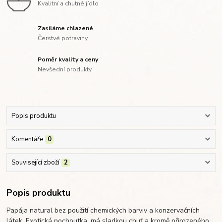
Kvalitní a chutné jídlo
Zasíláme chlazené
Čerstvé potraviny
Poměr kvality a ceny
Nevšední produkty
Popis produktu
Komentáře
0
Související zboží
2
Popis produktu
Papája natural bez použití chemických barviv a konzervačních
látek. Exotická pochoutka, má sladkou chuť a kromě přirozeného