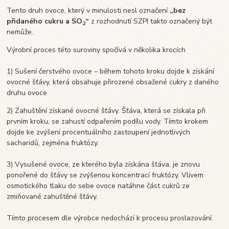
Tento druh ovoce, který v minulosti nesl označení
„bez
přidaného cukru a SO
“
z rozhodnutí SZPI takto označený být
2
nemůže.
Výrobní proces této suroviny spočívá v několika krocích
1) Sušení čerstvého ovoce – během tohoto kroku dojde k získání
ovocné šťávy, která obsahuje přirozené obsažené cukry z daného
druhu ovoce
2) Zahuštění získané ovocné šťávy. Šťáva, která se získala při
prvním kroku, se zahustí odpařením podílu vody. Tímto krokem
dojde ke zvýšení procentuálního zastoupení jednotlivých
sacharidů, zejména fruktózy.
3) Vysušené ovoce, ze kterého byla získána šťáva, je znovu
ponořené do šťávy se zvýšenou koncentrací fruktózy. Vlivem
osmotického tlaku do sebe ovoce natáhne část cukrů ze
zmiňované zahuštěné šťávy.
Tímto procesem dle výrobce nedochází k procesu proslazování.