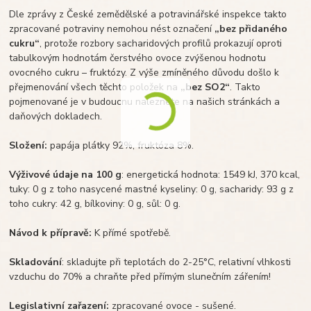
Dle zprávy z České zemědělské a potravinářské inspekce takto
zpracované potraviny nemohou nést označení
„bez přidaného
cukru“
, protože rozbory sacharidových profilů prokazují oproti
tabulkovým hodnotám čerstvého ovoce zvýšenou hodnotu
ovocného cukru – fruktózy. Z výše zmíněného důvodu došlo k
přejmenování všech těchto položek na
„bez SO2“
. Takto
pojmenované je v budoucnu naleznete na našich stránkách a
daňových dokladech.
Složení:
papája plátky 92%, fruktóza 8%.
Výživové údaje na 100 g
: energetická hodnota: 1549 kJ, 370 kcal,
tuky: 0 g z toho nasycené mastné kyseliny: 0 g, sacharidy: 93 g z
toho cukry: 42 g, bílkoviny: 0 g, sůl: 0 g.
Návod k přípravě:
K přímé spotřebě.
Skladování
: skladujte při teplotách do 2-25°C, relativní vlhkosti
vzduchu do 70% a chraňte před přímým slunečním zářením!
Legislativní zařazení:
zpracované ovoce - sušené.