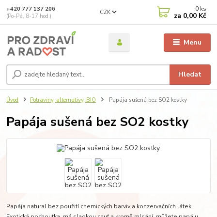
0
ks
+420 777 137 206
CZK
za
0,00 Kč
(Po-Pá, 8-17 hod.)
Menu
Hledat
Úvod
Potraviny, alternativy, BIO
Papája sušená bez SO2 kostky
Papája sušená bez SO2 kostky
Papája natural bez použití chemických barviv a konzervačních látek.
Exotická pochoutka, má sladkou chuť a kromě mlsání, můžete papáju