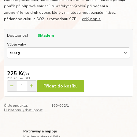
použít při přípravě snídaní, cukrářských výrobků při pečení a
zdobení.Tento druh ovoce, který v minulosti nesl označení „bez
přidaného cukru a SO2“ z rozhodnutí SZPI ...
celý popis
Dostupnost
Skladem
Výběr váhy
225 Kč
/
ks
201 Kč
bez DPH
Přidat do košíku
Číslo produktu:
160-002/1
Hlídat cenu / dostupnost
Potraviny a nápoje