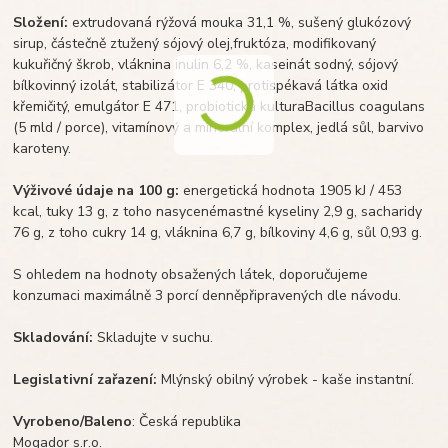
Složení:
extrudovaná rýžová mouka 31,1 %, sušený glukózový
sirup, částečně ztužený sójový olej,fruktóza, modifikovaný
kukuřičný škrob, vláknina inulin 6,2 %, kaseinát sodný, sójový
bílkovinný izolát, stabilizátor E 340, protispékavá látka oxid
křemičitý, emulgátor E 471, probiotická kulturaBacillus coagulans
(5 mld / porce), vitamínový a minerální komplex, jedlá sůl, barvivo
karoteny.
Výživové údaje na 100 g:
energetická hodnota 1905 kJ / 453
kcal, tuky 13 g, z toho nasycenémastné kyseliny 2,9 g, sacharidy
76 g, z toho cukry 14 g, vláknina 6,7 g, bílkoviny 4,6 g, sůl 0,93 g.
S ohledem na hodnoty obsažených látek, doporučujeme
konzumaci maximálně 3 porcí denněpřipravených dle návodu.
Skladování:
Skladujte v suchu.
Legislativní zařazení:
Mlýnský obilný výrobek - kaše instantní.
Vyrobeno/Baleno
: Česká republika
Mogador s.r.o.