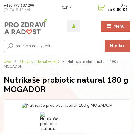
0
ks
+420 777 137 206
CZK
za
0,00 Kč
(Po-Pá, 8-17 hod.)
Menu
Hledat
Úvod
Potraviny, alternativy, BIO
Nutrikaše probiotic natural 180 g
MOGADOR
Nutrikaše probiotic natural 180 g
MOGADOR