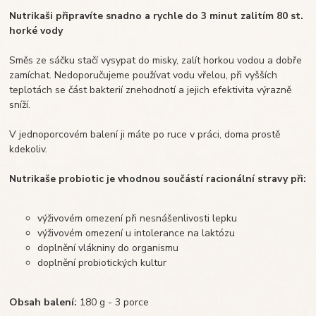
Nutrikaši připravíte snadno a rychle do 3 minut zalitím 80 st.
horké vody
Směs ze sáčku stačí vysypat do misky, zalít horkou vodou a dobře
zamíchat. Nedoporučujeme používat vodu vřelou, při vyšších
teplotách se část bakterií znehodnotí a jejich efektivita výrazně
sníží.
V jednoporcovém balení ji máte po ruce v práci, doma prostě
kdekoliv.
Nutrikaše probiotic je vhodnou součástí racionální stravy při:
výživovém omezení při nesnášenlivosti lepku
výživovém omezení u intolerance na laktózu
doplnění vlákniny do organismu
doplnění probiotických kultur
Obsah balení:
180 g - 3 porce