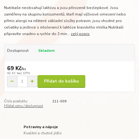
Nutrikaše neobsahují laktózu a jsou přirozeně bezlepkové. Jsou
zaměřeny na skupinu konzumentů, kteří mají výživové omezení nebo
přímo alergii na některé základní složky potravin, jsou vhodné pro
celiatiky a jedince s intolerancí k laktóze kravského mléka.Nutrikaši
připravíte snadno a rychle do 3 min...
celý popis
Dostupnost
Skladem
69 Kč
/
ks
62 Kč
bez DPH
Přidat do košíku
Číslo produktu:
211-009
Hlídat cenu / dostupnost
Potraviny a nápoje
Kvalitní a chutné jídlo