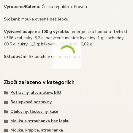
Vyrobeno/Baleno:
Česká republika. Provita
Složení:
mouka ovesná bez lepku.
Výživové údaje na 100 g výrobku:
energetická hodnota: 1545 kJ
/ 366 kcal; tuky: 6,2 g; nasycené mastné kyseliny: 1 g; sacharidy:
60,5 g; cukry: 1,2 g; bílkoviny: 12,3 g; sůl: 0,02 g.
Skladování:
Skladujte v suchu a chladu.
Zboží zařazeno v kategoriích
Potraviny, alternativy, BIO
Bezlepkové potraviny
Obiloviny, těstoviny, kaše
Mouka a strouhanka bez lepku
Mouka, krupice, strouhanka