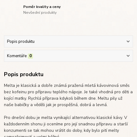
Poměr kvality a ceny
Nevšední produkty
Popis produktu
Komentáře
0
Popis produktu
Melta je klasická a dobře známá pražená mletá kávovinová směs
bez kofeinu pro přípravu teplého nápoje. Je také vhodná pro děti a
kojící matky. Rychlá příprava kdykoli během dne. Meltu pily už
naše babičky a věděli jak je prospěšná, dobrá a levná.
Pro dnešní dobu je melta vynikající alternativou klasické kávy. V
každodenním shonu ji oceníme pro její snadnou přípravu a starší
konzumenti se tak mohou vrátit do doby, kdy bylo pití melty
samozřejmostí a velmi běžné.