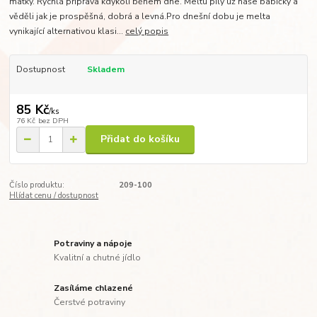
matky. Rychlá příprava kdykoli během dne. Meltu pily už naše babičky a
věděli jak je prospěšná, dobrá a levná.Pro dnešní dobu je melta
vynikající alternativou klasi...
celý popis
Dostupnost
Skladem
85 Kč
/
ks
76 Kč
bez DPH
Přidat do košíku
Číslo produktu:
209-100
Hlídat cenu / dostupnost
Potraviny a nápoje
Kvalitní a chutné jídlo
Zasíláme chlazené
Čerstvé potraviny