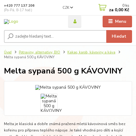
0
ks
+420 777 137 206
CZK
za
0,00 Kč
(Po-Pá, 8-17 hod.)
Menu
Hledat
Úvod
Potraviny, alternativy, BIO
Kakao, karob, kávoviny a káva
Melta sypaná 500 g KÁVOVINY
Melta sypaná 500 g KÁVOVINY
Melta je klasická a dobře známá pražená mletá kávovinová směs bez
kofeinu pro přípravu teplého nápoje. Je také vhodná pro děti a kojící