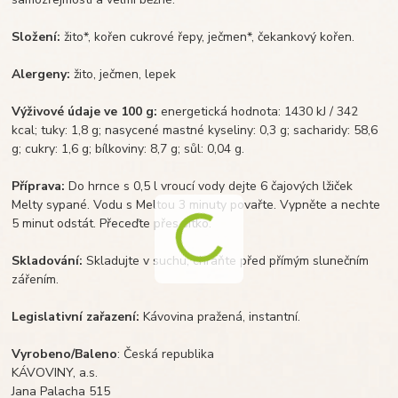
Složení:
žito*, kořen cukrové řepy, ječmen*, čekankový kořen.
Alergeny:
žito, ječmen, lepek
Výživové údaje ve 100 g:
energetická hodnota: 1430 kJ / 342
kcal; tuky: 1,8 g; nasycené mastné kyseliny: 0,3 g; sacharidy: 58,6
g; cukry: 1,6 g; bílkoviny: 8,7 g; sůl: 0,04 g.
Příprava:
Do hrnce s 0,5 l vroucí vody dejte 6 čajových lžiček
Melty sypané. Vodu s Meltou 3 minuty povařte. Vypněte a nechte
5 minut odstát. Přeceďte přes sítko.
Skladování:
Skladujte v suchu, chraňte před přímým slunečním
zářením.
Legislativní zařazení:
Kávovina pražená, instantní.
Vyrobeno/Baleno
: Česká republika
KÁVOVINY, a.s.
Jana Palacha 515