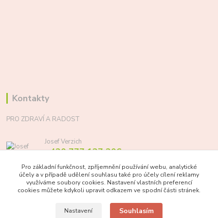
Kontakty
PRO ZDRAVÍ A RADOST
Josef Verzich
+420 777 137 206
(Po-Pá, 8-17 hod.)
Pro základní funkčnost, zpříjemnění používání webu, analytické
účely a v případě udělení souhlasu také pro účely cílení reklamy
info@prozdraviaradost.cz
využíváme soubory cookies. Nastavení vlastních preferencí
cookies můžete kdykoli upravit odkazem ve spodní části stránek.
Souhlasím
Nastavení