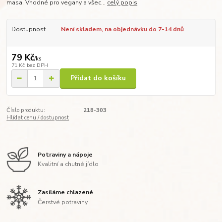
masa. Vhodné pro vegany a všec...
celý popis
Dostupnost
Není skladem, na objednávku do 7-14 dnů
79 Kč
/
ks
71 Kč
bez DPH
Přidat do košíku
Číslo produktu:
218-303
Hlídat cenu / dostupnost
Potraviny a nápoje
Kvalitní a chutné jídlo
Zasíláme chlazené
Čerstvé potraviny