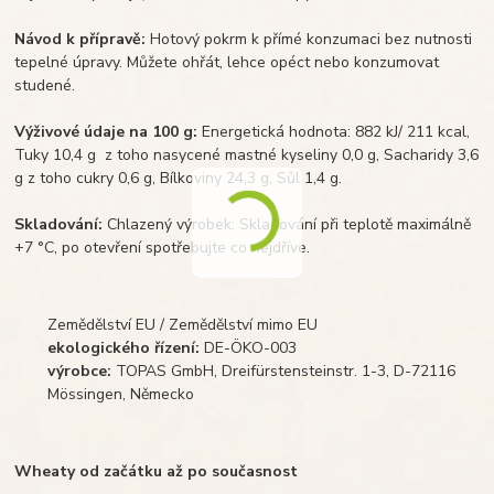
Návod k přípravě:
Hotový pokrm k přímé konzumaci bez nutnosti
tepelné úpravy. Můžete ohřát, lehce opéct nebo konzumovat
studené.
Výživové údaje na 100 g:
Energetická hodnota: 882 kJ/ 211 kcal,
Tuky 10,4 g z toho nasycené mastné kyseliny 0,0 g, Sacharidy 3,6
g z toho cukry 0,6 g, Bílkoviny 24,3 g, Sůl 1,4 g.
Skladování:
Chlazený výrobek: Skladování při teplotě maximálně
+7 °C, po otevření spotřebujte co nejdříve.
Zemědělství EU / Zemědělství mimo EU
ekologického řízení:
DE-ÖKO-003
výrobce:
TOPAS GmbH, Dreifürstensteinstr. 1-3, D-72116
Mössingen, Německo
Wheaty od začátku až po současnost