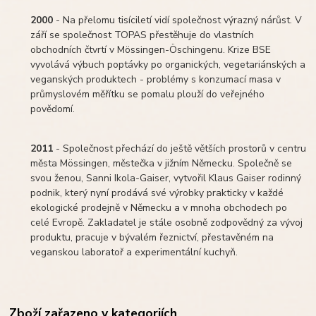
2000
- Na přelomu tisíciletí vidí společnost výrazný nárůst. V
září se společnost TOPAS přestěhuje do vlastních
obchodních čtvrtí v Mössingen-Öschingenu. Krize BSE
vyvolává výbuch poptávky po organických, vegetariánských a
veganských produktech - problémy s konzumací masa v
průmyslovém měřítku se pomalu plouží do veřejného
povědomí.
2011
- Společnost přechází do ještě větších prostorů v centru
města Mössingen, městečka v jižním Německu. Společně se
svou ženou, Sanni Ikola-Gaiser, vytvořil Klaus Gaiser rodinný
podnik, který nyní prodává své výrobky prakticky v každé
ekologické prodejně v Německu a v mnoha obchodech po
celé Evropě. Zakladatel je stále osobně zodpovědný za vývoj
produktu, pracuje v bývalém řeznictví, přestavěném na
veganskou laboratoř a experimentální kuchyň.
Zboží zařazeno v kategoriích