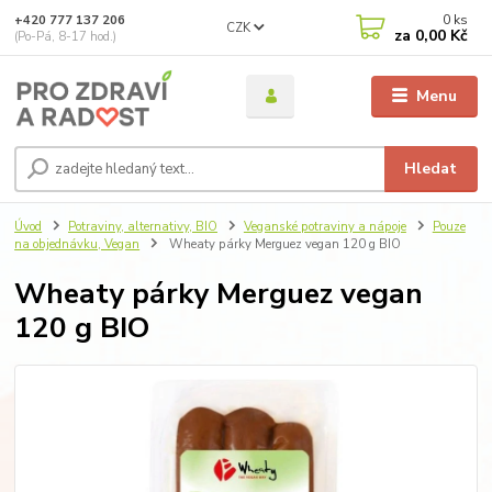
0
ks
+420 777 137 206
CZK
za
0,00 Kč
(Po-Pá, 8-17 hod.)
Menu
Hledat
Úvod
Potraviny, alternativy, BIO
Veganské potraviny a nápoje
Pouze
na objednávku, Vegan
Wheaty párky Merguez vegan 120 g BIO
Wheaty párky Merguez vegan
120 g BIO