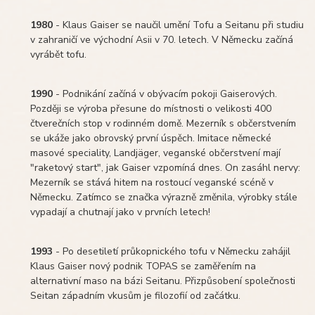
1980
- Klaus Gaiser se naučil umění Tofu a Seitanu při studiu
v zahraničí ve východní Asii v 70. letech. V Německu začíná
vyrábět tofu.
1990
- Podnikání začíná v obývacím pokoji Gaiserových.
Později se výroba přesune do místnosti o velikosti 400
čtverečních stop v rodinném domě. Mezerník s občerstvením
se ukáže jako obrovský první úspěch. Imitace německé
masové speciality, Landjäger, veganské občerstvení mají
"raketový start", jak Gaiser vzpomíná dnes. On zasáhl nervy:
Mezerník se stává hitem na rostoucí veganské scéně v
Německu. Zatímco se značka výrazně změnila, výrobky stále
vypadají a chutnají jako v prvních letech!
1993
- Po desetiletí průkopnického tofu v Německu zahájil
Klaus Gaiser nový podnik TOPAS se zaměřením na
alternativní maso na bázi Seitanu. Přizpůsobení společnosti
Seitan západním vkusům je filozofií od začátku.