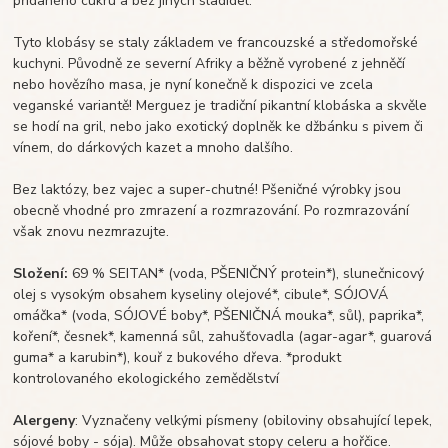
přidaného cukru a bez jiných sladidel.
Tyto klobásy se staly základem ve francouzské a středomořské
kuchyni. Původně ze severní Afriky a běžně vyrobené z jehněčí
nebo hovězího masa, je nyní konečně k dispozici ve zcela
veganské variantě! Merguez je tradiční pikantní klobáska a skvěle
se hodí na gril, nebo jako exotický doplněk ke džbánku s pivem či
vínem, do dárkových kazet a mnoho dalšího.
Bez laktózy, bez vajec a super-chutné! Pšeničné výrobky jsou
obecně vhodné pro zmrazení a rozmrazování. Po rozmrazování
však znovu nezmrazujte.
Složení:
69 % SEITAN* (voda, PŠENIČNÝ protein*), slunečnicový
olej s vysokým obsahem kyseliny olejové*, cibule*, SÓJOVÁ
omáčka* (voda, SÓJOVÉ boby*, PŠENIČNÁ mouka*, sůl), paprika*,
koření*, česnek*, kamenná sůl, zahušťovadla (agar-agar*, guarová
guma* a karubin*), kouř z bukového dřeva. *produkt
kontrolovaného ekologického zemědělství
Alergeny
: Vyznačeny velkými písmeny (obiloviny obsahující lepek,
sójové boby - sója). Může obsahovat stopy celeru a hořčice.