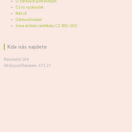
O zdravých potravinách
Co to vyzkoušet
Náš cíl
Dárkové balení
Jsme držiteli certifikátu CZ-BIO-002
Kde nás najdete
Revoluční 164
Stráž pod Ralskem, 471 27