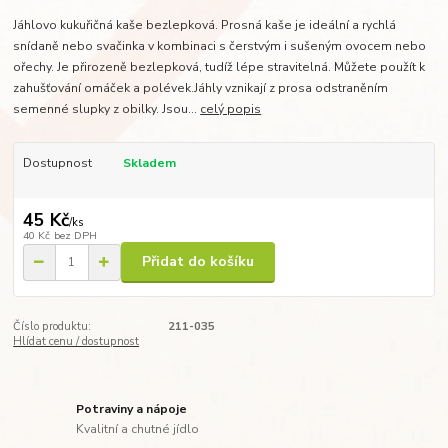
Jáhlovo kukuřičná kaše bezlepková. Prosná kaše je ideální a rychlá
snídaně nebo svačinka v kombinaci s čerstvým i sušeným ovocem nebo
ořechy. Je přirozeně bezlepková, tudíž lépe stravitelná. Můžete použít k
zahušťování omáček a polévek.Jáhly vznikají z prosa odstraněním
semenné slupky z obilky. Jsou...
celý popis
Dostupnost
Skladem
45 Kč
/
ks
40 Kč
bez DPH
Přidat do košíku
Číslo produktu:
211-035
Hlídat cenu / dostupnost
Potraviny a nápoje
Kvalitní a chutné jídlo