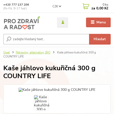
0
ks
+420 777 137 206
CZK
za
0,00 Kč
(Po-Pá, 8-17 hod.)
Menu
Hledat
Úvod
Potraviny, alternativy, BIO
Kaše jáhlovo kukuřičná 300 g
COUNTRY LIFE
Kaše jáhlovo kukuřičná 300 g
COUNTRY LIFE