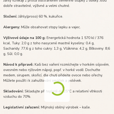
Jáhly vznikají z prosa odstraněním semenné slupky z obilky. Jsou
dobře stravitelné, výživné a velmi chutné.
Složení:
Jáhly(proso) 60 %, kukuřice.
Alergeny:
Může obsahovat stopy lepku a vajec.
Výživové údaje na 100 g:
Energetická hodnota 1 570 kJ / 376
kcal, Tuky: 2,0 g z toho nasycené mastné kyseliny: 0,4 g,
Sacharidy: 77,6 g z toho cukry: 1,3 g, Vláknina: 4,2 g, Bílkoviny: 8,6
g, Sůl: 0,0 g.
Návod k přípravě:
Kaši bez vaření rozmíchejte v horkém sójovém,
ovesném nebo rýžovém nápoji, popř. v horké vodě. Dochuťte
medem, sirupem, skořicí, dle chuti přidejte ovoce nebo ořechy.
Můžete použít i k zahušťování omáček a polévek.
Skladování:
Skladujte při teplotě do 25°C a relativní vlhkosti
vzduchu do 70%.
Legislativní zařazení:
Mlýnský obilný výrobek – kaše.