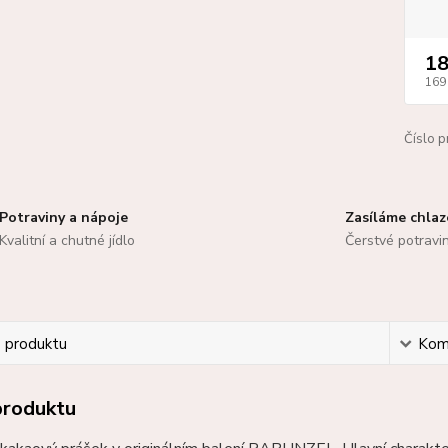
18
169
Číslo p
Potraviny a nápoje
Zasíláme chla
Kvalitní a chutné jídlo
Čerstvé potravi
s produktu
Kom
produktu