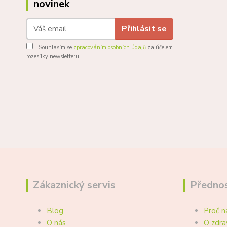
novinek
Přihlásit se
Souhlasím se
zpracováním osobních údajů
za účelem
rozesílky newsletteru.
Zákaznický servis
Přednos
Blog
Proč n
O nás
O zdra