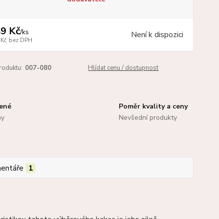
9 Kč
/
ks
Není k dispozici
 Kč
bez DPH
roduktu:
007-080
Hlídat cenu / dostupnost
zené
Poměr kvality a ceny
ny
Nevšední produkty
entáře
1