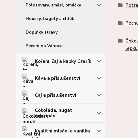
Polotovary, směsi, omáčky
Potra
Housky, bagety a chléb
Pochu
Doplňky stravy
Čokol
Pečení na Vánoce
lepku
Koření, čaj a kapky Grešík
Káva a příslušenství
Čaj a příslušenství
Čokoláda, nugát,
marcipán
Kvalitní mlsání a vanilka