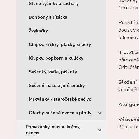
Špičkový 
Slané tyčinky a suchary
čokoládov
Bonbony a lízátka
Použité 
dočíst v 
Žvýkačky
odměnu a 
Chipsy, krekry, placky, snacky
Tip:
Zkus
Křupky, popkorn a kuličky
přirozeně
Odtučněn
Sušenky, vafle, piškoty
Složení:
Sušené maso a jiné snacky
zeměděls
Mrkvánky - staročeské pečivo
Alergen
Ořechy, sušené ovoce a plody
Výživové
21 g z to
Pomazánky, másla, krémy,
džemy