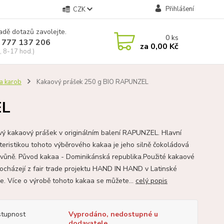
Přihlášení
CZK
adě dotazů zavolejte.
0
ks
 777 137 206
za
0,00 Kč
, 8-17 hod.)
a karob
Kakaový prášek 250 g BIO RAPUNZEL
EL
vý kakaový prášek v originálním balení RAPUNZEL. Hlavní
teristikou tohoto výběrového kakaa je jeho silně čokoládová
 vůně. Původ kakaa - Dominikánská republika.Použité kakaové
ocházejí z fair trade projektu HAND IN HAND v Latinské
e. Více o výrobě tohoto kakaa se můžete...
celý popis
tupnost
Vyprodáno, nedostupné u
dodavatele