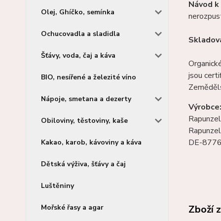
Návod k 
Olej, Ghíčko, semínka
nerozpust
Ochucovadla a sladidla
Skladová
Šťávy, voda, čaj a káva
Organick
jsou cer
BIO, nesířené a železité víno
Zeměděls
Nápoje, smetana a dezerty
Výrobce
Rapunzel
Obiloviny, těstoviny, kaše
Rapunzels
DE-8776
Kakao, karob, kávoviny a káva
Dětská výživa, šťávy a čaj
Luštěniny
Mořské řasy a agar
Zboží 