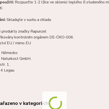
použití:
Rozpusťte 1-2 lžíce ve sklenici teplého či studeného m
í.
ní:
Skladujte v suchu a chladu
é produkty značky Rapunzel
tifikovány kontrolním orgánem DE-ÖKO-006.
tví EU / mimo EU
:
Německo
 Naturkost GmbH,
tr. 1,
4 Legau
zařazeno v kategoriích