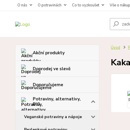
O nás
O potravinách
Co to vyzkoušet
Vše o náku
Úvod
P
Akční produkty
Kaka
Doprodej ve slevě
Doporučujeme
Potraviny, alternativy,
BIO
Veganské potraviny a nápoje
Bezlepkové potraviny