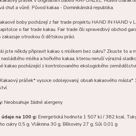
kakaový prášek v originálním balení RAPUNZEL. Hlavní charakter
á chuť a vůně. Původ kakaa - Dominikánská republika.
kakaové boby pocházejí z fair trade projektu HAND IN HAND v L
kapitolce o fair trade kakau. Fair trade čili spravedlivý obchod 
zakazuje otrockou či dětskou práci.
ili jste někdy připravit kakao s mlékem bez cukru? Zkuste to a
 nasládlého mléka a hořkého kakaa, kterou neruší výrazná sladkos
é kakao pocházející z kontrolovaného ekologického zemědělstv
Kakaový prášek* vysoce odolejovaný, obsah kakaového másla* 1
tví.
y:
Neobsahuje žádné alergeny
 údaje na 100 g:
Energetická hodnota 1 507 kJ / 382 kcal, Tuk
ho cukry 0,5 g, Vláknina 30 g, Bílkoviny 27 g, Sůl 0,01 g