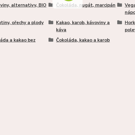
viny, alternativy, BIO
Čokoláda, nugát, marcipán
Vega
nápo
tiny, ořechy a plody
Kakao, karob, kávoviny a
Hork
káva
pole
áda a kakao bez
Čokoláda, kakao a karob