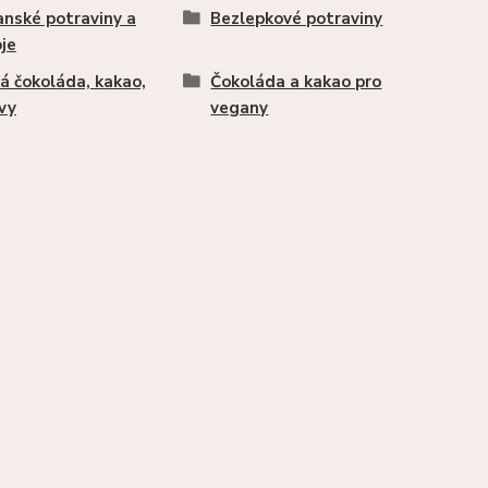
nské potraviny a
Bezlepkové potraviny
je
á čokoláda, kakao,
Čokoláda a kakao pro
vy
vegany