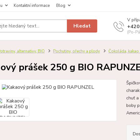
pu
Kontaktní informace
Blog
V příp
Hledat
+420
(Po-Pá
otraviny, alternativy, BIO
Pochutiny, ořechy a plody
Čokoláda, kakao 
ový prášek 250 g BIO RAPUNZ
Špičko
charak
chuť a
boby p
Americ
Dos