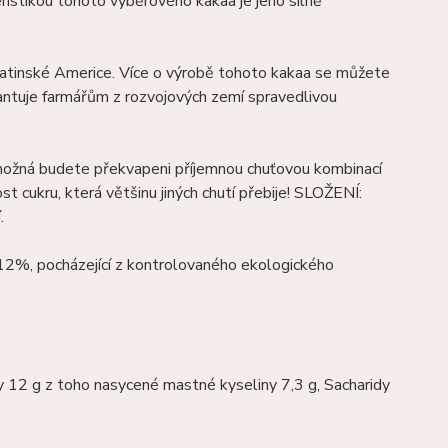
istikou tohoto výběrového kakaa je jeho silně
atinské Americe. Více o výrobě tohoto kakaa se můžete
garantuje farmářům z rozvojových zemí spravedlivou
 možná budete překvapeni příjemnou chuťovou kombinací
t cukru, která většinu jiných chutí přebije! SLOŽENÍ:
í.
2%, pocházející z kontrolovaného ekologického
y 12 g z toho nasycené mastné kyseliny 7,3 g, Sacharidy