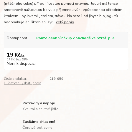
(mléčného cukru) přírodní cestou pomocí enzymu. Jogurt má lehce
smetanově nažloutlou barvu a příjemnou vůni, způsobenou přírodním
krmivem - bylinkami, jetelem, trávou. Na rozdíl od jiných bio jogurtů
neobsahuje ani škrob ani syr...
celý popis
Dostupnost
Pouze osobní nákup v obchodě ve Stráži p.R.
19 Kč
/
ks
17 Kč
bez DPH
Není k dispozici
Číslo produktu:
219-050
Hlídat cenu / dostupnost
Potraviny a nápoje
Kvalitní a chutné jídlo
Zasíláme chlazené
Čerstvé potraviny