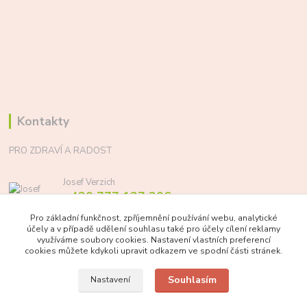
Kontakty
PRO ZDRAVÍ A RADOST
Josef Verzich
+420 777 137 206
(Po-Pá, 8-17 hod.)
Pro základní funkčnost, zpříjemnění používání webu, analytické
účely a v případě udělení souhlasu také pro účely cílení reklamy
info@prozdraviaradost.cz
využíváme soubory cookies. Nastavení vlastních preferencí
cookies můžete kdykoli upravit odkazem ve spodní části stránek.
Souhlasím
Nastavení