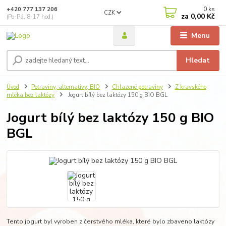
0
ks
+420 777 137 206
CZK
za
0,00 Kč
(Po-Pá, 8-17 hod.)
Menu
Hledat
Úvod
Potraviny, alternativy, BIO
Chlazené potraviny
Z kravského
mléka bez laktózy
Jogurt bílý bez laktózy 150 g BIO BGL
Jogurt bílý bez laktózy 150 g BIO
BGL
Tento jogurt byl vyroben z čerstvého mléka, které bylo zbaveno laktózy