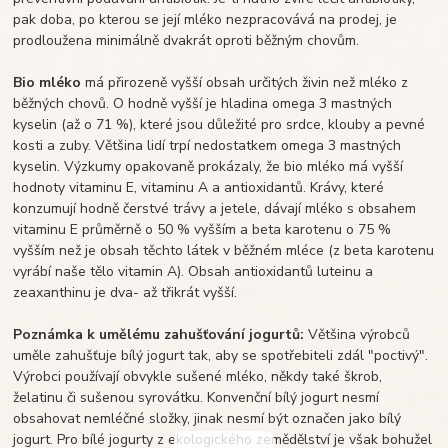
pak doba, po kterou se její mléko nezpracovává na prodej, je
prodloužena minimálně dvakrát oproti běžným chovům.
Bio mléko
má přirozeně vyšší obsah určitých živin než mléko z
běžných chovů. O hodně vyšší je hladina omega 3 mastných
kyselin (až o 71 %), které jsou důležité pro srdce, klouby a pevné
kosti a zuby. Většina lidí trpí nedostatkem omega 3 mastných
kyselin. Výzkumy opakovaně prokázaly, že bio mléko má vyšší
hodnoty vitaminu E, vitaminu A a antioxidantů. Krávy, které
konzumují hodně čerstvé trávy a jetele, dávají mléko s obsahem
vitaminu E průměrně o 50 % vyšším a beta karotenu o 75 %
vyšším než je obsah těchto látek v běžném mléce (z beta karotenu
vyrábí naše tělo vitamin A). Obsah antioxidantů luteinu a
zeaxanthinu je dva- až třikrát vyšší.
Poznámka k umělému zahušťování jogurtů:
Většina výrobců
uměle zahušťuje bílý jogurt tak, aby se spotřebiteli zdál "poctivý".
Výrobci používají obvykle sušené mléko, někdy také škrob,
želatinu či sušenou syrovátku. Konvenční bílý jogurt nesmí
obsahovat nemléčné složky, jinak nesmí být označen jako bílý
jogurt. Pro bílé jogurty z ekologického zemědělství je však bohužel