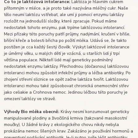
Co to je laktózová intolerance:
Laktóza je hlavním cukrem
přítomným v mléce, a je proto také nazývána mléčný cukr. Naše
tělo neumí laktózu vstřebat, ale umí ji pomocí enzymu laktázy
rozložit na jednodušší složky, které zpracuje. Pokud máme
nedostatek tohoto enzymu, pak trpíme laktózovou intolerancí.
Mezi přízaky této poruchy patří průjmy, nadýmání, kručení v břiše,
břišní křeče a bolesti břicha po požití mléka. Udává se, že takto
postižen je cca každý šestý člověk. Výskyt laktózové intolerance
je úměrný věku, u malých dětí je vzácná, u starších lidí jí trpí
většina populace. Někteří lidé mají geneticky podmíněný
nedostatek enzymu laktázy. Přechodnou (dočasnou) laktózovou
intoleranci mohou způsobit infekční průjmy a léčba antibiotiky. Po
zhojení střevní sliznice se opět začne laktáza tvořit. Laktózovou
intoleranci mohou také způsobovat chronická onemocnění střev
jako celiakie a Crohnova nemoc. Jedinou léčbou této poruchy je
omezení laktózy ve stravě.
Výhody Bio mléka obecně:
Krávy nesmí konzumovat geneticky
manipulované plodiny a živočišná krmiva (takzvané masokostní
moučky). U žádné krávy z ekologického chovu nikdy nebyla
prokázána nemoc šílených krav. Zakázáno je používání hormonů a
preventivní podávání antibiotik. Je-li nutno zvíře léčit antibiotiky,