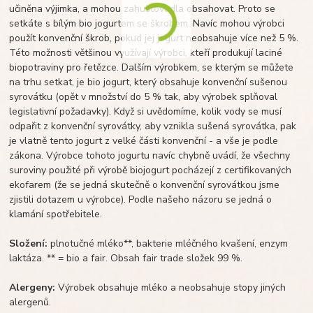
učiněna výjimka, a mohou zahušťovadla obsahovat. Proto se
setkáte s bílým bio jogurtem se škrobem. Navíc mohou výrobci
použít konvenční škrob, pokud jej jogurt neobsahuje více než 5 %.
Této možnosti většinou využívají výrobci, kteří produkují laciné
biopotraviny pro řetězce. Dalším výrobkem, se kterým se můžete
na trhu setkat, je bio jogurt, který obsahuje konvenční sušenou
syrovátku (opět v množství do 5 % tak, aby výrobek splňoval
legislativní požadavky). Když si uvědomíme, kolik vody se musí
odpařit z konvenční syrovátky, aby vznikla sušená syrovátka, pak
je vlatně tento jogurt z velké části konvenční - a vše je podle
zákona. Výrobce tohoto jogurtu navíc chybně uvádí, že všechny
suroviny použité při výrobě biojogurt pocházejí z certifikovaných
ekofarem (že se jedná skutečně o konvenční syrovátkou jsme
zjistili dotazem u výrobce). Podle našeho názoru se jedná o
klamání spotřebitele.
Složení:
plnotučné mléko**, bakterie mléčného kvašení, enzym
laktáza. ** = bio a fair. Obsah fair trade složek 99 %.
Alergeny:
Výrobek obsahuje mléko a neobsahuje stopy jiných
alergenů.