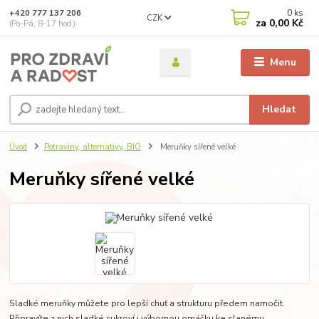
0
ks
+420 777 137 206
CZK
za
0,00 Kč
(Po-Pá, 8-17 hod.)
Menu
Hledat
Úvod
Potraviny, alternativy, BIO
Meruňky sířené velké
Meruňky sířené velké
Sladké meruňky můžete pro lepší chuť a strukturu předem namočit.
Připravíte z nich sladké cukroví i výbornou omáčku ke slanému