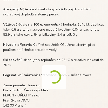
Alergeny:
Může obsahovat stopy arašídů, jiných suchých
skořápkových plodů a zlomky pecek.
Výživové údaje na 100 g:
energetická hodnota: 1340 kJ, 320 kcal,
tuky: 0,6 g z toho nasycené mastné kyseliny: 0,04 g, sacharidy:
82,9 g z toho cukry: 54 g, bílkoviny: 3,4 g, sůl: 0 g.
Návod k přípravě:
K přímé spotřebě. Ošetřeno sířením, před
použitím opláchněte proudem vody!
Skladování:
skladujte v teplotách do 25 °C a relativní vlhkosti do
70 %.
Legislativní zařazení:
zpracované ovoce – sušené ovoce.
Země původu:
Turecko
Distributor:
Česká republika
PERUN - OŘECHY s.r.o.,
Pšenčíkova 797/3,
142 00 Praha 4