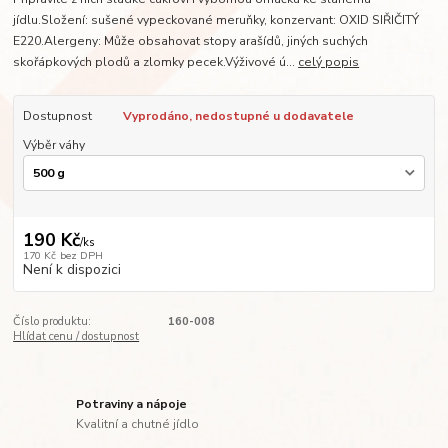
jídlu.Složení: sušené vypeckované meruňky, konzervant: OXID SIŘIČITÝ
E220.Alergeny: Může obsahovat stopy arašídů, jiných suchých
skořápkových plodů a zlomky pecek.Výživové ú...
celý popis
Dostupnost
Vyprodáno, nedostupné u dodavatele
Výběr váhy
190 Kč
/
ks
170 Kč
bez DPH
Není k dispozici
Číslo produktu:
160-008
Hlídat cenu / dostupnost
Potraviny a nápoje
Kvalitní a chutné jídlo