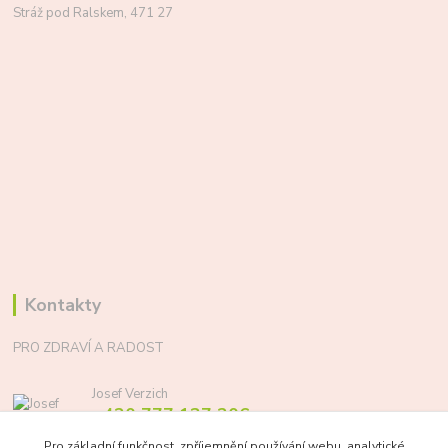
Stráž pod Ralskem, 471 27
Kontakty
PRO ZDRAVÍ A RADOST
Josef Verzich
+420 777 137 206
(Po-Pá, 8-17 hod.)
Pro základní funkčnost, zpříjemnění používání webu, analytické