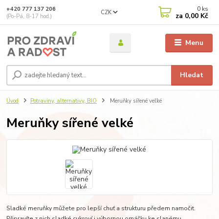
0
ks
+420 777 137 206
CZK
za
0,00 Kč
(Po-Pá, 8-17 hod.)
Menu
Hledat
Úvod
Potraviny, alternativy, BIO
Meruňky sířené velké
Meruňky sířené velké
Sladké meruňky můžete pro lepší chuť a strukturu předem namočit.
Připravíte z nich sladké cukroví i výbornou omáčku ke slanému