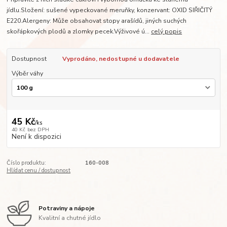
jídlu.Složení: sušené vypeckované meruňky, konzervant: OXID SIŘIČITÝ
E220.Alergeny: Může obsahovat stopy arašídů, jiných suchých
skořápkových plodů a zlomky pecek.Výživové ú...
celý popis
Dostupnost
Vyprodáno, nedostupné u dodavatele
Výběr váhy
45 Kč
/
ks
40 Kč
bez DPH
Není k dispozici
Číslo produktu:
160-008
Hlídat cenu / dostupnost
Potraviny a nápoje
Kvalitní a chutné jídlo