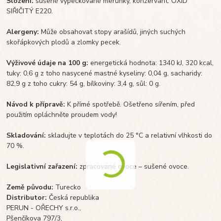
Složení:
sušené vypeckované meruňky, konzervant: OXID
SIŘIČITÝ E220.
Alergeny:
Může obsahovat stopy arašídů, jiných suchých
skořápkových plodů a zlomky pecek.
Výživové údaje na 100 g:
energetická hodnota: 1340 kJ, 320 kcal,
tuky: 0,6 g z toho nasycené mastné kyseliny: 0,04 g, sacharidy:
82,9 g z toho cukry: 54 g, bílkoviny: 3,4 g, sůl: 0 g.
Návod k přípravě:
K přímé spotřebě. Ošetřeno sířením, před
použitím opláchněte proudem vody!
Skladování:
skladujte v teplotách do 25 °C a relativní vlhkosti do
70 %.
Legislativní zařazení:
zpracované ovoce – sušené ovoce.
Země původu:
Turecko
Distributor:
Česká republika
PERUN - OŘECHY s.r.o.,
Pšenčíkova 797/3,