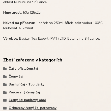
oblast Ruhunu na Srí Lance.
Hmotnost:
50g (25x2g)
Návod na přípravu:
1 sáček na 250ml šálek, zalít vodou 100°C,
louhovat 3-5 minut
Výrobce:
Basilur Tea Export (PVT) LTD. Baleno na Srí Lance.
Zboží zařazeno v kategoriích
Čaj a příslušenství
Černý čaj
Basilur čaj - Top dárky
Porcovaný černý čaj
Černý čaj papírový obal
Ochucený černý čaj porcovaný