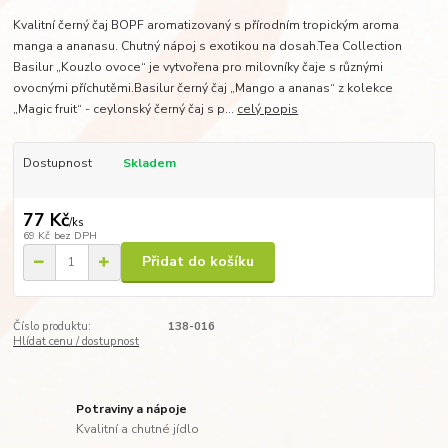
Kvalitní černý čaj BOPF aromatizovaný s přírodním tropickým aroma
manga a ananasu. Chutný nápoj s exotikou na dosah.Tea Collection
Basilur „Kouzlo ovoce“ je vytvořena pro milovníky čaje s různými
ovocnými příchutěmi.Basilur černý čaj „Mango a ananas“ z kolekce
„Magic fruit“ - ceylonský černý čaj s p...
celý popis
Dostupnost
Skladem
77 Kč
/
ks
69 Kč
bez DPH
Přidat do košíku
Číslo produktu:
138-016
Hlídat cenu / dostupnost
Potraviny a nápoje
Kvalitní a chutné jídlo