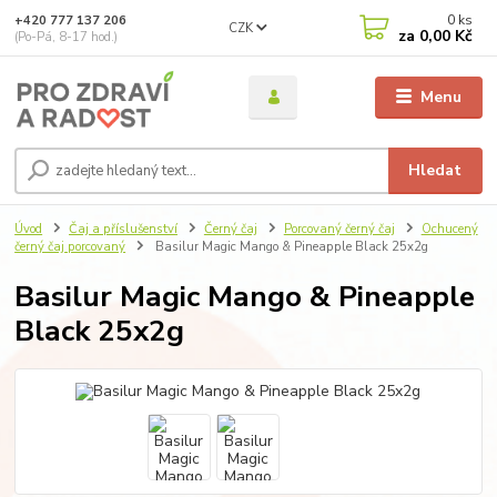
0
ks
+420 777 137 206
CZK
za
0,00 Kč
(Po-Pá, 8-17 hod.)
Menu
Hledat
Úvod
Čaj a příslušenství
Černý čaj
Porcovaný černý čaj
Ochucený
černý čaj porcovaný
Basilur Magic Mango & Pineapple Black 25x2g
Basilur Magic Mango & Pineapple
Black 25x2g