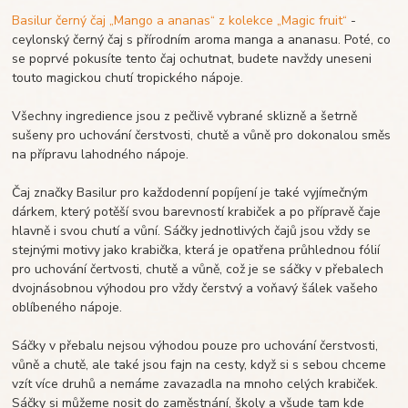
Basilur černý čaj „Mango a ananas“ z kolekce „Magic fruit“
-
ceylonský černý čaj s přírodním aroma manga a ananasu.
Poté, co
se poprvé pokusíte tento čaj ochutnat, budete navždy uneseni
touto magickou chutí tropického nápoje.
Všechny ingredience jsou z pečlivě vybrané sklizně a šetrně
sušeny pro uchování čerstvosti, chutě a vůně pro dokonalou směs
na přípravu lahodného nápoje.
Čaj značky Basilur pro každodenní popíjení je také vyjímečným
dárkem, který potěší svou barevností krabiček a po přípravě čaje
hlavně i svou chutí a vůní. Sáčky jednotlivých čajů jsou vždy se
stejnými motivy jako krabička, která je opatřena průhlednou fólií
pro uchování čertvosti, chutě a vůně, což je se sáčky v přebalech
dvojnásobnou výhodou pro vždy čerstvý a voňavý šálek vašeho
oblíbeného nápoje.
Sáčky v přebalu nejsou výhodou pouze pro uchování čerstvosti,
vůně a chutě, ale také jsou fajn na cesty, když si s sebou chceme
vzít více druhů a nemáme zavazadla na mnoho celých krabiček.
Sáčky si můžeme nosit do zaměstnání, školy a všude tam kde