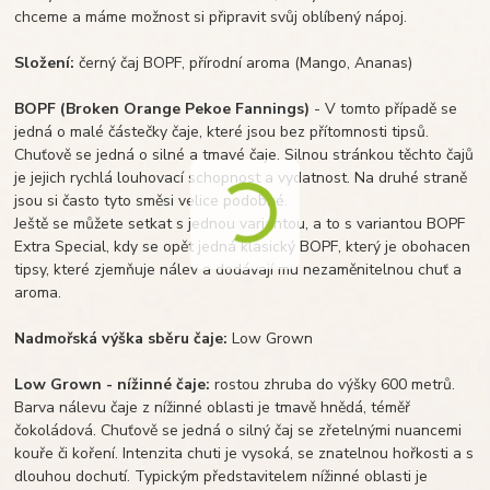
chceme a máme možnost si připravit svůj oblíbený nápoj.
Složení:
černý čaj BOPF, přírodní aroma (Mango, Ananas)
BOPF (Broken Orange Pekoe Fannings)
- V tomto případě se
jedná o malé částečky čaje, které jsou bez přítomnosti tipsů.
Chuťově se jedná o silné a tmavé čaje. Silnou stránkou těchto čajů
je jejich rychlá louhovací schopnost a vydatnost. Na druhé straně
jsou si často tyto směsi velice podobné.
Ještě se můžete setkat s jednou variantou, a to s variantou BOPF
Extra Special, kdy se opět jedná klasický BOPF, který je obohacen
tipsy, které zjemňuje nálev a dodávají mu nezaměnitelnou chuť a
aroma.
Nadmořská výška sběru čaje:
Low Grown
Low Grown - nížinné čaje:
rostou zhruba do výšky 600 metrů.
Barva nálevu čaje z nížinné oblasti je tmavě hnědá, téměř
čokoládová. Chuťově se jedná o silný čaj se zřetelnými nuancemi
kouře či koření. Intenzita chuti je vysoká, se znatelnou hořkosti a s
dlouhou dochutí. Typickým představitelem nížinné oblasti je