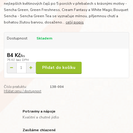
nejlepších květinových čajů po 5 porcích v přebalech s krásnými motivy -
Sencha Green, Green Freshness, Cream Fantasy a White Magic.Bouquet
Sencha - Sencha Green Tea se vyznačuje mírnou, příjemnou chutí a
bohatou žlutou barvou, dosaženo...
celý popis
Dostupnost
Skladem
84 Kč
/
ks
75 Kč
bez DPH
Přidat do košíku
Číslo produktu:
138-004
Hlídat cenu / dostupnost
Potraviny a nápoje
Kvalitní a chutné jídlo
Zasíláme chlazené