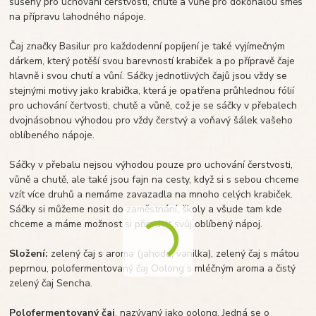
sušeny pro uchování čerstvosti, chutě a vůně pro dokonalou směs
na přípravu lahodného nápoje.
Čaj značky Basilur pro každodenní popíjení je také vyjímečným
dárkem, který potěší svou barevností krabiček a po přípravě čaje
hlavně i svou chutí a vůní. Sáčky jednotlivých čajů jsou vždy se
stejnými motivy jako krabička, která je opatřena průhlednou fólií
pro uchování čertvosti, chutě a vůně, což je se sáčky v přebalech
dvojnásobnou výhodou pro vždy čerstvý a voňavý šálek vašeho
oblíbeného nápoje.
Sáčky v přebalu nejsou výhodou pouze pro uchování čerstvosti,
vůně a chutě, ale také jsou fajn na cesty, když si s sebou chceme
vzít více druhů a nemáme zavazadla na mnoho celých krabiček.
Sáčky si můžeme nosit do zaměstnání, školy a všude tam kde
chceme a máme možnost si připravit svůj oblíbený nápoj.
Složení:
zelený čaj s aroma (jahoda, vanilka), zelený čaj s mátou
peprnou, polofermentovaný čaj Oolong s mléčným aroma a čistý
zelený čaj Sencha.
Polofermentovaný čaj
, nazývaný jako oolong. Jedná se o