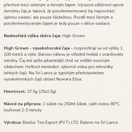
přechod mezi zeleným a černým čajem. Výrazná odlišnost oproti
černému čaji je taková, že polofermentovaný čaj neprochází
úplnou oxidací, ale pouze částečnou. Rozdíl mezi černým a
polofermentovaným čajem je tedy pouze v délce oxidace.
Nadmořská výška sběru čaje:
High Grown
High Grown - vysokohorské čaje -
rozprostírají se od výšky 1
200 metrů a výše. Barvou nálevu je středně hnědá s oranžovými
odstíny. Čaj má spíše pikantnější chuť se svěžím ovocným
nádechem. Hořkost minimální, výborná volba pro milovníky
lehkých čajů. Na Srí Lance je typickým představitelem
vysokohorských čajů oblast Nuwara Eliya.
Hmotnost:
37,5g (25x1,5g)
Návod na přípravu:
1 sáček na 250ml šálek, zalít vodou 80°C,
louhovat 2-3 minuty
Výrobce:
Basilur Tea Export (PVT) LTD. Baleno na Srí Lance.