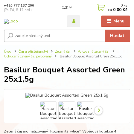
0
ks
+420 777 137 206
CZK
za
0,00 Kč
(Po-Pá, 8-17 hod.)
Menu
Hledat
Úvod
Čaj a příslušenství
Zelený čaj
Porcovaný zelený čaj
Ochucený zelený čaj porcovaný
Basilur Bouquet Assorted Green 25x1,5g
Basilur Bouquet Assorted Green
25x1,5g
Zelený čaj aromatizovaný „Rozmanitá kytice“. Výběrová kolekce 4