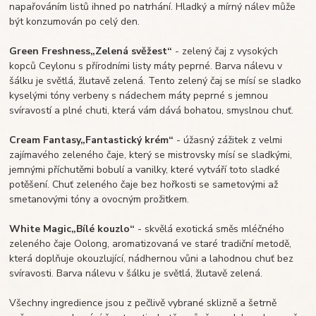
napařováním listů ihned po natrhání. Hladký a mírný nálev může
být konzumován po celý den.
Green Freshness
„Zelená svěžest“
- z
elený čaj z vysokých
kopců Ceylonu s přírodními listy máty peprné. Barva nálevu v
šálku je světlá, žlutavě zelená. Tento zelený čaj se mísí se sladko
kyselými tóny verbeny s nádechem máty peprné s jemnou
svíravostí a plné chuti, která vám dává bohatou, smyslnou chuť.
Cream Fantasy
„Fantastický krém“
- úžasný zážitek z velmi
zajímavého zeleného čaje, který se mistrovsky mísí se sladkými,
jemnými příchutěmi bobulí a vanilky, které vytváří toto sladké
potěšení. Chuť zeleného čaje bez hořkosti se sametovými až
smetanovými tóny a ovocným prožitkem.
White Magic
„Bílé kouzlo“
- skvělá exotická směs mléčného
zeleného čaje Oolong, aromatizovaná ve staré tradiční metodě,
která doplňuje okouzlující, nádhernou vůni a lahodnou chuť bez
svíravosti. Barva nálevu v šálku je světlá, žlutavě zelená.
Všechny ingredience jsou z pečlivě vybrané sklizně a šetrně