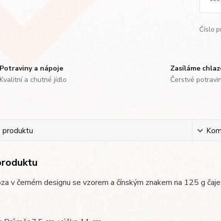
Číslo p
Potraviny a nápoje
Zasíláme chla
Kvalitní a chutné jídlo
Čerstvé potravi
s produktu
Kom
produktu
óza v černém designu se vzorem a čínským znakem na 125 g čaje