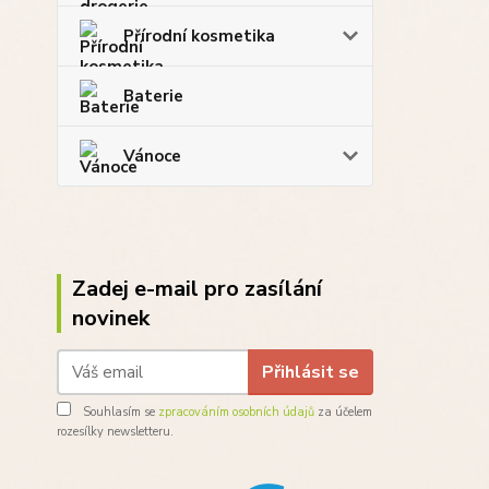
Přírodní kosmetika
Baterie
Vánoce
Zadej e-mail pro zasílání
novinek
Přihlásit se
Souhlasím se
zpracováním osobních údajů
za účelem
rozesílky newsletteru.