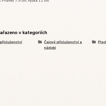
:
Průměr 7,5 cm, výška 11 cm.
zařazeno v kategoriích
 příslušenství
Čajové příslušenství a
Plec
nádobí