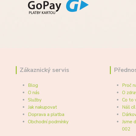
Zákaznický servis
Přednos
Blog
Proč n
O nás
O zdra
Služby
Co to 
Jak nakupovat
Náš cíl
Doprava a platba
Dárkov
Obchodní podmínky
Jsme d
002