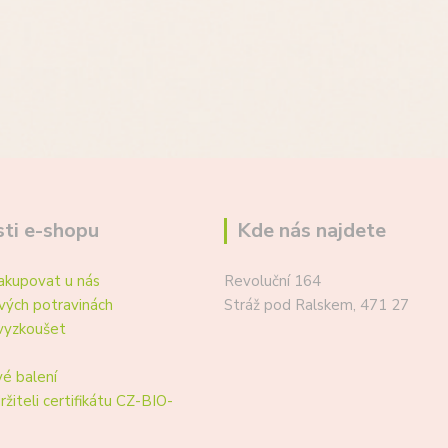
ti e-shopu
Kde nás najdete
akupovat u nás
Revoluční 164
vých potravinách
Stráž pod Ralskem, 471 27
vyzkoušet
é balení
ržiteli certifikátu CZ-BIO-