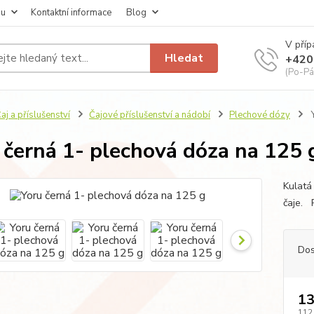
pu
Kontaktní informace
Blog
V příp
Hledat
+420
(Po-Pá
aj a příslušenství
Čajové příslušenství a nádobí
Plechové dózy
Y
 černá 1- plechová dóza na 125 
Kulatá
čaje. 
Dos
13
112