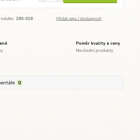
roduktu:
280-018
Hlídat cenu / dostupnost
zené
Poměr kvality a ceny
ny
Nevšední produkty
entáře
0
.