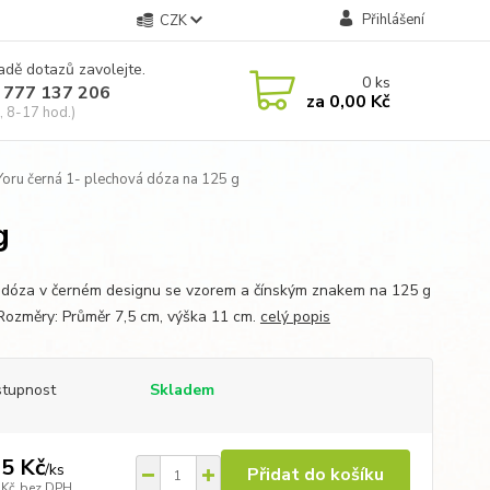
Přihlášení
CZK
adě dotazů zavolejte.
0
ks
 777 137 206
za
0,00 Kč
, 8-17 hod.)
oru černá 1- plechová dóza na 125 g
g
 dóza v černém designu se vzorem a čínským znakem na 125 g
Rozměry: Průměr 7,5 cm, výška 11 cm.
celý popis
tupnost
Skladem
5 Kč
/
ks
Přidat do košíku
 Kč
bez DPH