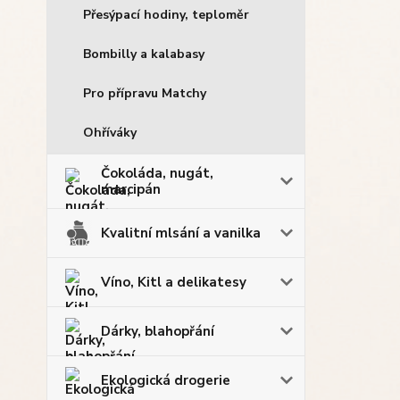
Přesýpací hodiny, teploměr
Bombilly a kalabasy
Pro přípravu Matchy
Ohříváky
Čokoláda, nugát,
marcipán
Kvalitní mlsání a vanilka
Víno, Kitl a delikatesy
Dárky, blahopřání
Ekologická drogerie