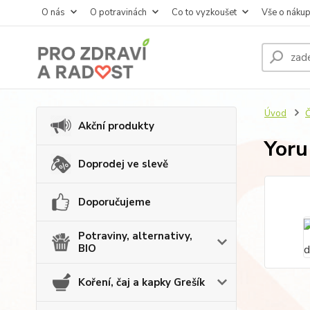
O nás
O potravinách
Co to vyzkoušet
Vše o náku
Úvod
Č
Akční produkty
Yoru
Doprodej ve slevě
Doporučujeme
Potraviny, alternativy,
BIO
Koření, čaj a kapky Grešík